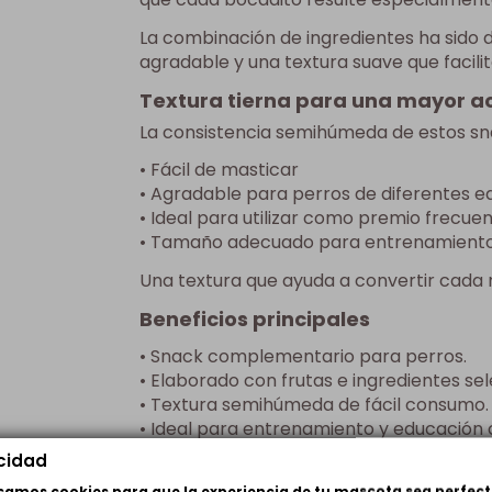
La combinación de ingredientes ha sido
agradable y una textura suave que facilit
Textura tierna para una mayor a
La consistencia semihúmeda de estos sna
• Fácil de masticar
• Agradable para perros de diferentes 
• Ideal para utilizar como premio frecue
• Tamaño adecuado para entrenamient
Una textura que ayuda a convertir cad
Beneficios principales
• Snack complementario para perros.
• Elaborado con frutas e ingredientes se
• Textura semihúmeda de fácil consumo.
• Ideal para entrenamiento y educación 
• Tamaño práctico para dosificar.
acidad
• Alta aceptación entre perros de difere
usamos cookies para que la experiencia de tu mascota sea perfect