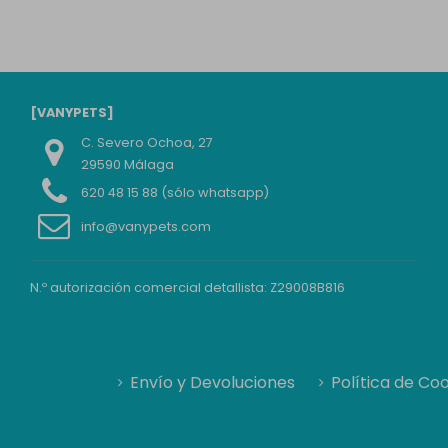
[VANYPETS]
C. Severo Ochoa, 27
29590 Málaga
620 48 15 88 (sólo whatsapp)
info@vanypets.com
N.º autorización comercial detallista: Z29008B816
Envío y Devoluciones
Política de Co