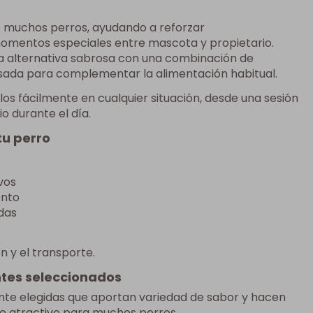
e muchos perros, ayudando a reforzar
omentos especiales entre mascota y propietario.
 alternativa sabrosa con una combinación de
nsada para complementar la alimentación habitual.
os fácilmente en cualquier situación, desde una sesión
o durante el día.
tu perro
vos
ento
das
ón y el transporte.
ntes seleccionados
nte elegidas que aportan variedad de sabor y hacen
e atractivo para muchos perros.