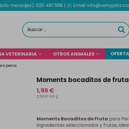
solo mensajes): 620 481 588
| ✉️
Email: info@vanypets.c
OFERT
A VETERINARIA
OTROS ANIMALES
ra perros
Moments bocaditos de fruta
1,55 €
2,58 € 100 g
Moments Bocaditos de Fruta
para Per
ingredientes seleccionados y frutas, ide