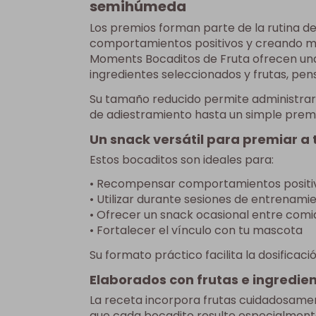
semihúmeda
Los premios forman parte de la rutina d
comportamientos positivos y creando m
Moments Bocaditos de Fruta ofrecen una
ingredientes seleccionados y frutas, pe
Su tamaño reducido permite administrarl
de adiestramiento hasta un simple premi
Un snack versátil para premiar a 
Estos bocaditos son ideales para:
• Recompensar comportamientos positi
• Utilizar durante sesiones de entrenami
• Ofrecer un snack ocasional entre comi
• Fortalecer el vínculo con tu mascota
Su formato práctico facilita la dosificaci
Elaborados con frutas e ingredie
La receta incorpora frutas cuidadosame
que cada bocadito resulte especialment