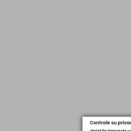
Controle su priv
¡Hola! En Vanypets 