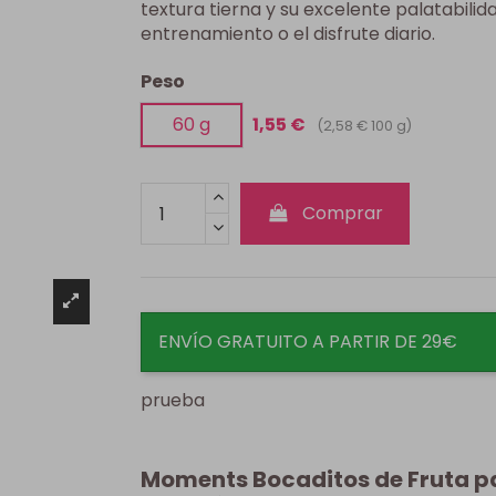
textura tierna y su excelente palatabili
entrenamiento o el disfrute diario.
Peso
60 g
1,55 €
(2,58 € 100 g)
Comprar
ENVÍO GRATUITO A PARTIR DE 29€
prueba
Moments Bocaditos de Fruta pa