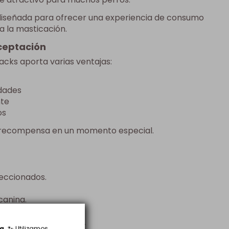
 diseñada para ofrecer una experiencia de consumo
a la masticación.
ceptación
cks aporta varias ventajas:
edades
nte
os
a recompensa en un momento especial.
leccionados.
canina.
ntes razas y tamaños.
a.
🐾 Utilizamos