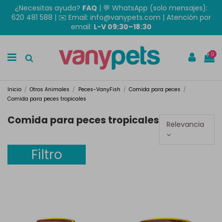
¿Necesitas ayuda?
FAQ
|
💬 WhatsApp (solo mensajes):
620 481 588
| ✉️
Email: info@vanypets.com
| Atención por
email:
L-V 09:30–18:30
0
Inicio
Otros Animales
Peces-VanyFish
Comida para peces
Comida para peces tropicales
Comida para peces tropicales
Relevancia
Filtro