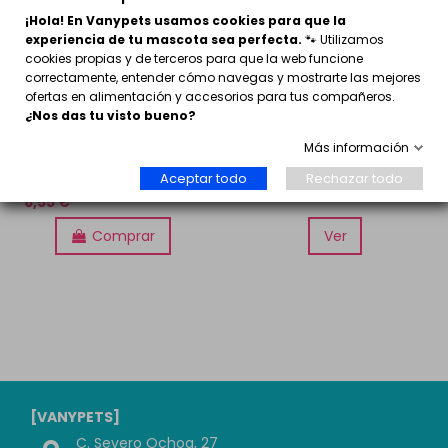
¡Hola! En Vanypets usamos cookies para que la
experiencia de tu mascota sea perfecta.
🐾 Utilizamos
cookies propias y de terceros para que la web funcione
correctamente, entender cómo navegas y mostrarte las mejores
ofertas en alimentación y accesorios para tus compañeros.
¿Nos das tu visto bueno?
Más información
Tetramin Junior para
Tetramin Vacaciones
Aceptar todo
Rechazar todo
alevines
5,60 €
6,55 €
Comprar
Ver
[VANYPETS]
C. Severo Ochoa, 27