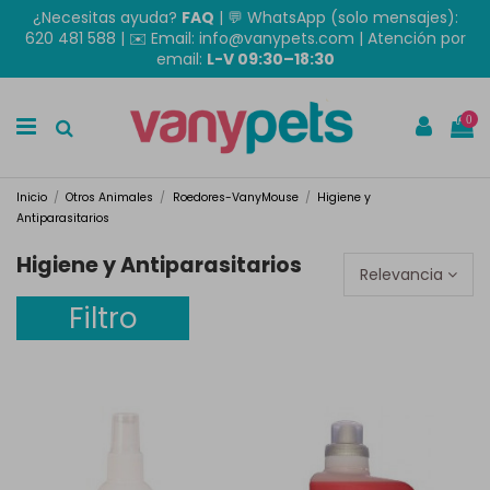
¿Necesitas ayuda?
FAQ
|
💬 WhatsApp (solo mensajes):
620 481 588
| ✉️
Email: info@vanypets.com
| Atención por
email:
L-V 09:30–18:30
0
Inicio
Otros Animales
Roedores-VanyMouse
Higiene y
Antiparasitarios
Higiene y Antiparasitarios
Relevancia
Filtro