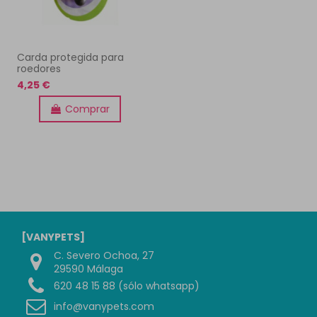
Carda protegida para
roedores
4,25 €
Comprar
[VANYPETS]
C. Severo Ochoa, 27
29590 Málaga
620 48 15 88 (sólo whatsapp)
info@vanypets.com