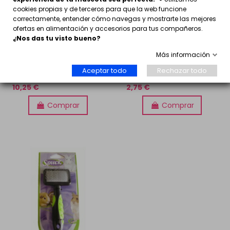
cookies propias y de terceros para que la web funcione
correctamente, entender cómo navegas y mostrarte las mejores
ofertas en alimentación y accesorios para tus compañeros.
¿Nos das tu visto bueno?
Más información
Set Aseo para Roedores
Lima con mango goma
Aceptar todo
Rechazar todo
Spuck
para roedores
10,25 €
2,75 €
Comprar
Comprar