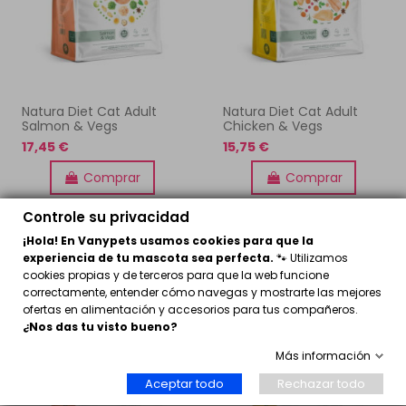
Natura Diet Cat Adult
Natura Diet Cat Adult
Salmon & Vegs
Chicken & Vegs
17,45 €
15,75 €
Comprar
Comprar
Controle su privacidad
¡Hola! En Vanypets usamos cookies para que la
experiencia de tu mascota sea perfecta.
🐾 Utilizamos
cookies propias y de terceros para que la web funcione
correctamente, entender cómo navegas y mostrarte las mejores
ofertas en alimentación y accesorios para tus compañeros.
¿Nos das tu visto bueno?
Más información
Aceptar todo
Rechazar todo