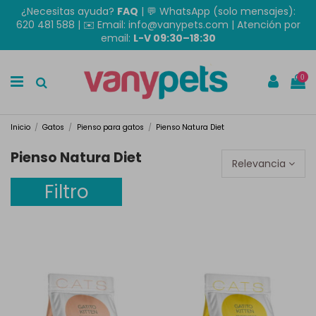
¿Necesitas ayuda?
FAQ
|
💬 WhatsApp (solo mensajes):
620 481 588
| ✉️
Email: info@vanypets.com
| Atención por
email:
L-V 09:30–18:30
0
Inicio
Gatos
Pienso para gatos
Pienso Natura Diet
Pienso Natura Diet
Relevancia
Filtro