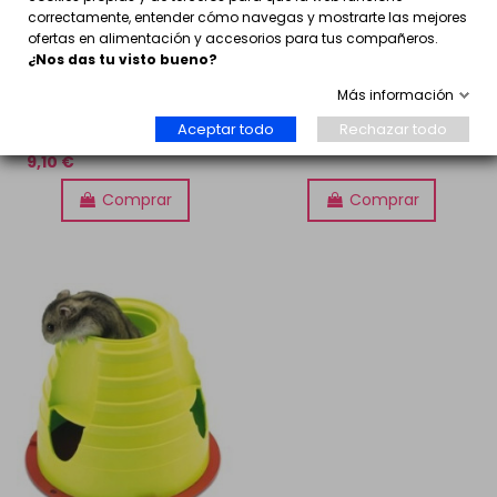
correctamente, entender cómo navegas y mostrarte las mejores
ofertas en alimentación y accesorios para tus compañeros.
¿Nos das tu visto bueno?
Más información
Tubo gigante plástico
Rollito madera relleno de
hurones, chinchillas o
zanahoria
Aceptar todo
Rechazar todo
ratas
6,45 €
9,10 €
Comprar
Comprar