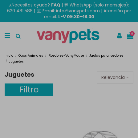
¿Necesitas ayuda?
FAQ
|
💬 WhatsApp (solo mensajes):
620 481 588
| ✉️
Email: info@vanypets.com
| Atención por
email:
L-V 09:30–18:30
0
Inicio
Otros Animales
Roedores-VanyMouse
Jaulas para roedores
Juguetes
Juguetes
Relevancia
Filtro