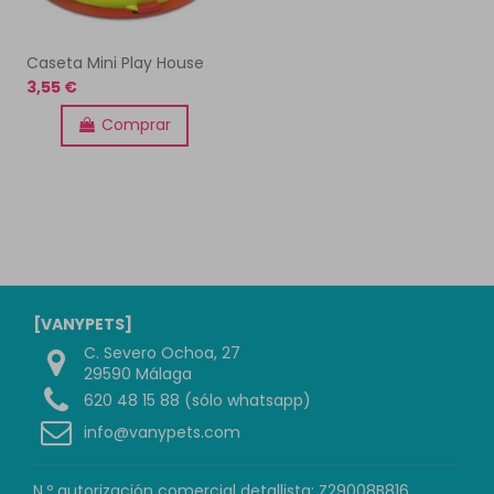
Caseta Mini Play House
3,55 €
Comprar
[VANYPETS]
C. Severo Ochoa, 27
29590 Málaga
620 48 15 88 (sólo whatsapp)
info@vanypets.com
N.º autorización comercial detallista: Z29008B816