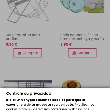
Noria metálica para
Noria cerrada plástico
Ardillas
hamster, cobaya y hurón
9,90 €
3,90 €
Comprar
Comprar
Controle su privacidad
¡Hola! En Vanypets usamos cookies para que la
experiencia de tu mascota sea perfecta.
🐾 Utilizamos
cookies propias y de terceros para que la web funcione