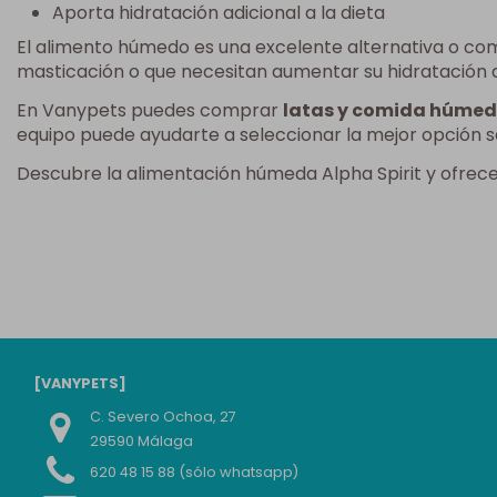
Aporta hidratación adicional a la dieta
El alimento húmedo es una excelente alternativa o co
masticación o que necesitan aumentar su hidratación d
En Vanypets puedes comprar
latas y comida húmeda
equipo puede ayudarte a seleccionar la mejor opción 
Descubre la alimentación húmeda Alpha Spirit y ofrece 
[VANYPETS]
C. Severo Ochoa, 27
29590 Málaga
620 48 15 88 (sólo whatsapp)