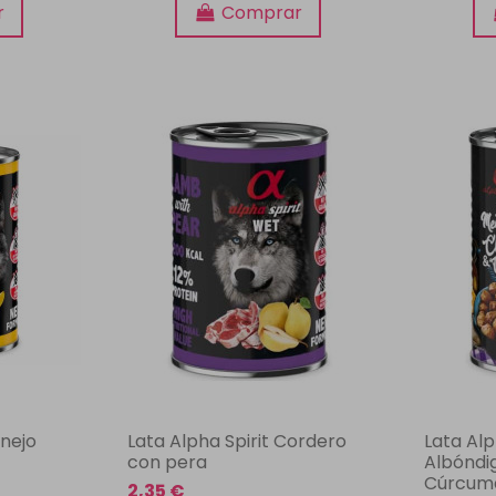
r
Comprar
onejo
Lata Alpha Spirit Cordero
Lata Alp
con pera
Albóndig
Cúrcum
2,35 €