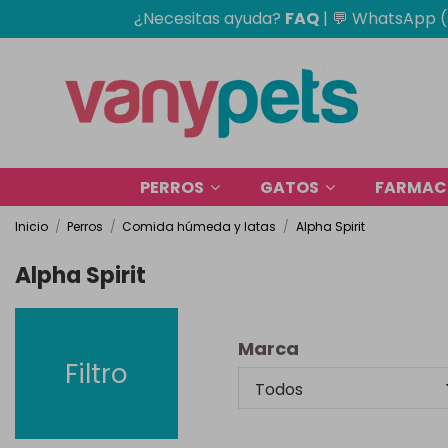
¿Necesitas ayuda?
FAQ
|
💬 WhatsApp (
PERROS
GATOS
FARMACI
Inicio
Perros
Comida húmeda y latas
Alpha Spirit
Alpha Spirit
Marca
Filtro