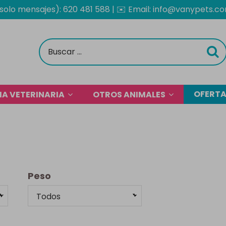
solo mensajes): 620 481 588
| ✉️
Email: info@vanypets.c
OFERT
A VETERINARIA
OTROS ANIMALES
Peso