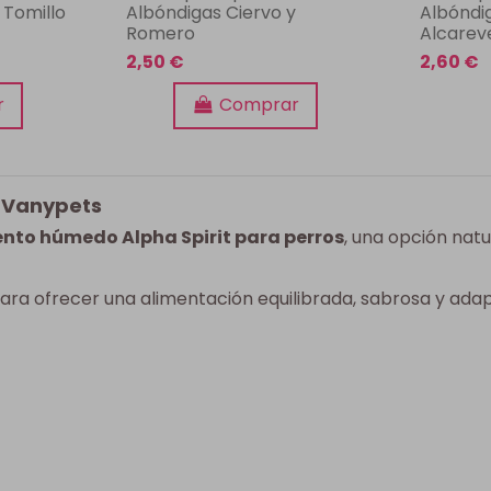
 Tomillo
Albóndigas Ciervo y
Albóndi
Romero
Alcarev
2,50 €
2,60 €
r
Comprar
n Vanypets
nto húmedo Alpha Spirit para perros
, una opción nat
ara ofrecer una alimentación equilibrada, sabrosa y adap