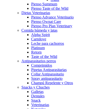
Pienso Summum
Pienso Taste of the Wild
Dietas Veterinarias
Pienso Advance Veterinario
Pienso Ownat Care
Pienso Pro Plan Veterinary
Comida húmeda y latas
Alpha Spirit
Carnilove
Leche para cachorros
Platinum
Retorn
Taste of the Wild
Antiparasitarios perros
Comprimidos
Pipetas Antiparasitarias
Collar Antiparasitario
Spray antiparasitario
Champú Repelente y Otros
Snacks y Chuches
Galletas
Dentales
Snack
Veterinarias