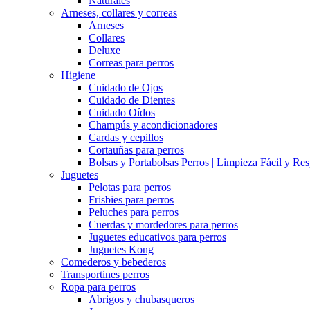
Naturales
Arneses, collares y correas
Arneses
Collares
Deluxe
Correas para perros
Higiene
Cuidado de Ojos
Cuidado de Dientes
Cuidado Oídos
Champús y acondicionadores
Cardas y cepillos
Cortauñas para perros
Bolsas y Portabolsas Perros | Limpieza Fácil y Re
Juguetes
Pelotas para perros
Frisbies para perros
Peluches para perros
Cuerdas y mordedores para perros
Juguetes educativos para perros
Juguetes Kong
Comederos y bebederos
Transportines perros
Ropa para perros
Abrigos y chubasqueros