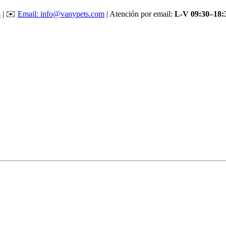
8
| ✉️
Email: info@vanypets.com
| Atención por email:
L-V 09:30–18: