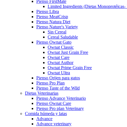
Pienso FirstMate
Limited Ingredients (Dietas Monoprotéicas-
Pienso Libra
Pienso MeatCrisp
Pienso Natura Diet
Pienso Nature's Variety
Sin Cereal
Cereal Saludable
Pienso Ownat Gato
Ownat Classic
Ownat Just Grain Free
Ownat Care
Ownat Author
Ownat Prime Grain Free
Ownat Ultra
Pienso Orijen para gatos
Pienso Pro Plan
Pienso Taste of the Wild
Dietas Veterinarias
Pienso Advance Veterinario
Pienso Ownat Care
Pienso Pro plan Veterinary
Comida húmeda y latas
Advance
Advance veterinary