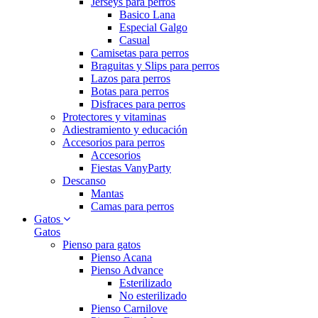
Jerseys para perros
Basico Lana
Especial Galgo
Casual
Camisetas para perros
Braguitas y Slips para perros
Lazos para perros
Botas para perros
Disfraces para perros
Protectores y vitaminas
Adiestramiento y educación
Accesorios para perros
Accesorios
Fiestas VanyParty
Descanso
Mantas
Camas para perros
Gatos
Gatos
Pienso para gatos
Pienso Acana
Pienso Advance
Esterilizado
No esterilizado
Pienso Carnilove