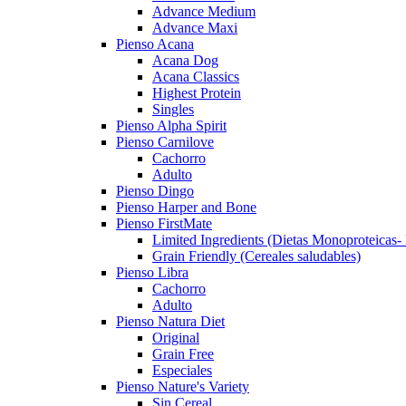
Advance Medium
Advance Maxi
Pienso Acana
Acana Dog
Acana Classics
Highest Protein
Singles
Pienso Alpha Spirit
Pienso Carnilove
Cachorro
Adulto
Pienso Dingo
Pienso Harper and Bone
Pienso FirstMate
Limited Ingredients (Dietas Monoproteicas-
Grain Friendly (Cereales saludables)
Pienso Libra
Cachorro
Adulto
Pienso Natura Diet
Original
Grain Free
Especiales
Pienso Nature's Variety
Sin Cereal