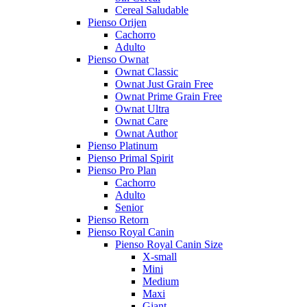
Cereal Saludable
Pienso Orijen
Cachorro
Adulto
Pienso Ownat
Ownat Classic
Ownat Just Grain Free
Ownat Prime Grain Free
Ownat Ultra
Ownat Care
Ownat Author
Pienso Platinum
Pienso Primal Spirit
Pienso Pro Plan
Cachorro
Adulto
Senior
Pienso Retorn
Pienso Royal Canin
Pienso Royal Canin Size
X-small
Mini
Medium
Maxi
Giant