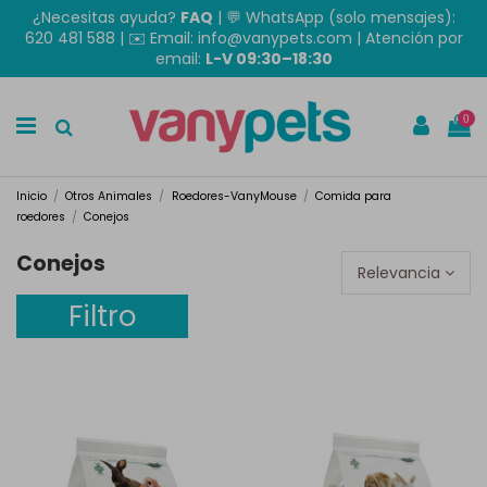
¿Necesitas ayuda?
FAQ
|
💬 WhatsApp (solo mensajes):
620 481 588
| ✉️
Email: info@vanypets.com
| Atención por
email:
L-V 09:30–18:30
0
Inicio
Otros Animales
Roedores-VanyMouse
Comida para
roedores
Conejos
Conejos
Relevancia
Filtro