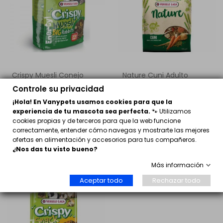
Crispy Muesli Conejo
Nature Cuni Adulto
Versele Laga
2,95 €
Controle su privacidad
5,90 €
¡Hola! En Vanypets usamos cookies para que la
Comprar
Comprar
experiencia de tu mascota sea perfecta.
🐾 Utilizamos
cookies propias y de terceros para que la web funcione
correctamente, entender cómo navegas y mostrarte las mejores
ofertas en alimentación y accesorios para tus compañeros.
¿Nos das tu visto bueno?
Más información
Aceptar todo
Rechazar todo