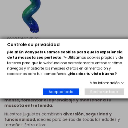
Kong treat spiral
dispensador golosinas
Controle su privacidad
8,95 €
¡Hola! En Vanypets usamos cookies para que la experiencia
de tu mascota sea perfecta.
🐾 Utilizamos cookies propias y de
Comprar
terceros para que la web funcione correctamente, entender cómo
navegas y mostrarte las mejores ofertas en alimentación y
accesorios para tus compañeros.
¿Nos das tu visto bueno?
Juguetes Educativos para Perros en Vanypets
Más información
En
Vanypets
encontrarás una selección de
juguetes
Aceptar todo
Rechazar todo
educativos para perros
, diseñados para
estimular la
mente, fomentar el aprendizaje y mantener a tu
mascota entretenida
.
Nuestros juguetes combinan
diversión, seguridad y
funcionalidad
, ideales para perros de todas las edades y
tamaños. Entre ellos: