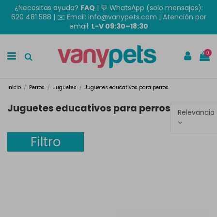
¿Necesitas ayuda?
FAQ
|
💬 WhatsApp (solo mensajes):
620 481 588
| ✉️
Email: info@vanypets.com
| Atención por
email:
L-V 09:30–18:30
0
Inicio
Perros
Juguetes
Juguetes educativos para perros
Juguetes educativos para perros
Relevancia
Filtro