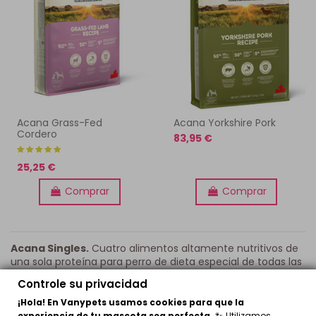
Acana Grass-Fed
Acana Yorkshire Pork
Cordero
83,95 €
25,25 €
Comprar
Comprar
Acana Singles.
Cuatro alimentos altamente nutritivos de
una sola proteína para perro de dieta especial de todas las
razas y todas las etapas de crecimiento, ACANA Singles es
Controle su privacidad
todo un bocado de carne que contiene cordero de Nueva
Zelanda, pato de Ontario, cerdo de Alberta o sardina de la
¡Hola! En Vanypets usamos cookies para que la
isla de Vancouver, todos en proporciones de WholePrey™
experiencia de tu mascota sea perfecta.
🐾 Utilizamos