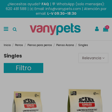
¿Necesitas ayuda?
FAQ
|
💬 WhatsApp (solo mensajes):
620 481 588
| ✉️
Email: info@vanypets.com
| Atención por
email:
L-V 09:30–18:30
0
Inicio
Perros
Pienso para perros
Pienso Acana
Singles
Singles
Relevancia
Filtro