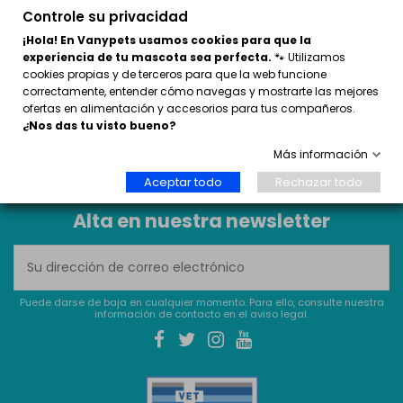
[VANYPETS]
Controle su privacidad
C. Severo Ochoa, 27
¡Hola! En Vanypets usamos cookies para que la
29590 Málaga
experiencia de tu mascota sea perfecta.
🐾 Utilizamos
cookies propias y de terceros para que la web funcione
620 48 15 88 (sólo whatsapp)
correctamente, entender cómo navegas y mostrarte las mejores
info@vanypets.com
ofertas en alimentación y accesorios para tus compañeros.
¿Nos das tu visto bueno?
N.º autorización comercial detallista: Z29008B816
Más información
Aceptar todo
Rechazar todo
Alta en nuestra newsletter
Puede darse de baja en cualquier momento. Para ello, consulte nuestra
información de contacto en el aviso legal.