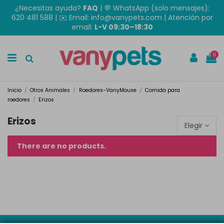
¿Necesitas ayuda?
FAQ
|
💬 WhatsApp (solo mensajes):
620 481 588
| ✉️
Email: info@vanypets.com
| Atención por
email:
L-V 09:30–18:30
0
Inicio
Otros Animales
Roedores-VanyMouse
Comida para
roedores
Erizos
Erizos
Elegir
There are no products.