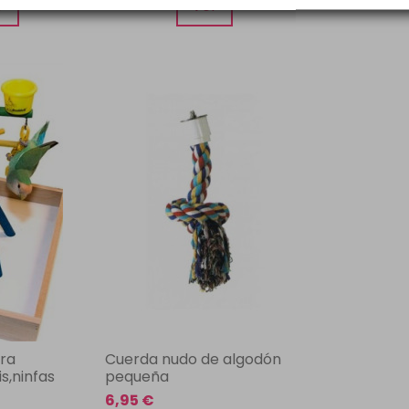
r
Ver
ra
Cuerda nudo de algodón
s,ninfas
pequeña
6,95 €