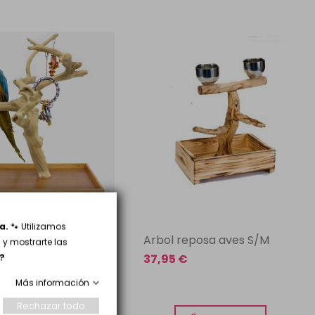
a.
🐾 Utilizamos
Juego Loros Mini
Arbol reposa aves S/M
y mostrarte las
rbol Java
37,95 €
?
Más información
€
Rechazar todo