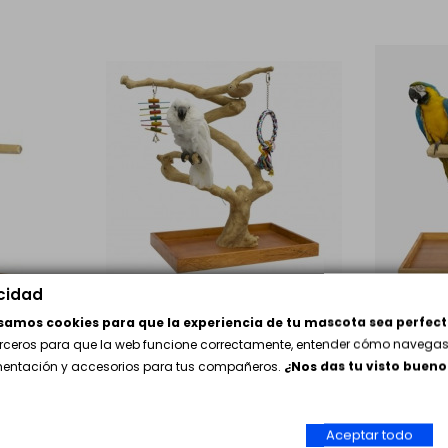
acidad
usamos cookies para que la experiencia de tu mascota sea perfect
Parque Juego Loros Mini
Parque 
erceros para que la web funcione correctamente, entender cómo navegas 
Medium Arbol Java
Large A
imentación y accesorios para tus compañeros.
¿Nos das tu visto bueno
69,90 €
79,90 
Aceptar todo