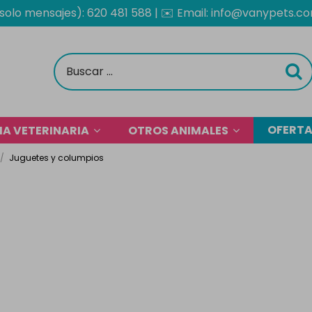
solo mensajes): 620 481 588
| ✉️
Email: info@vanypets.c
OFERT
A VETERINARIA
OTROS ANIMALES
Juguetes y columpios