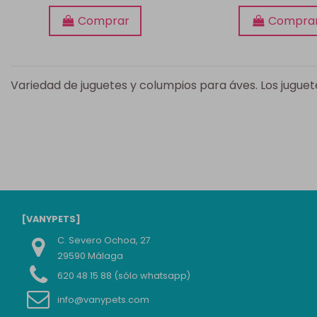
Comprar
Compra
Variedad de juguetes y columpios para áves. Los jugu
[VANYPETS]
C. Severo Ochoa, 27
29590 Málaga
620 48 15 88 (sólo whatsapp)
info@vanypets.com