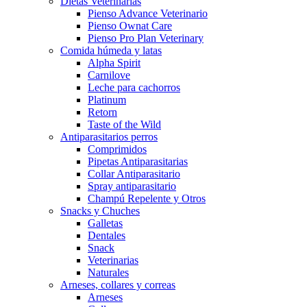
Dietas Veterinarias
Pienso Advance Veterinario
Pienso Ownat Care
Pienso Pro Plan Veterinary
Comida húmeda y latas
Alpha Spirit
Carnilove
Leche para cachorros
Platinum
Retorn
Taste of the Wild
Antiparasitarios perros
Comprimidos
Pipetas Antiparasitarias
Collar Antiparasitario
Spray antiparasitario
Champú Repelente y Otros
Snacks y Chuches
Galletas
Dentales
Snack
Veterinarias
Naturales
Arneses, collares y correas
Arneses