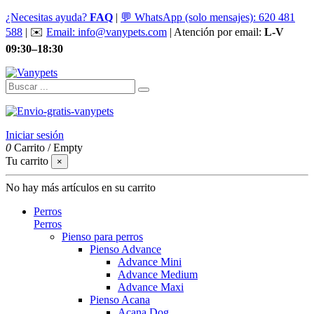
¿Necesitas ayuda?
FAQ
|
💬 WhatsApp (solo mensajes): 620 481
588
| ✉️
Email: info@vanypets.com
| Atención por email:
L-V
09:30–18:30
Iniciar sesión
0
Carrito
/
Empty
Tu carrito
×
No hay más artículos en su carrito
Perros
Perros
Pienso para perros
Pienso Advance
Advance Mini
Advance Medium
Advance Maxi
Pienso Acana
Acana Dog