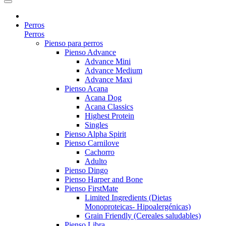
Perros
Perros
Pienso para perros
Pienso Advance
Advance Mini
Advance Medium
Advance Maxi
Pienso Acana
Acana Dog
Acana Classics
Highest Protein
Singles
Pienso Alpha Spirit
Pienso Carnilove
Cachorro
Adulto
Pienso Dingo
Pienso Harper and Bone
Pienso FirstMate
Limited Ingredients (Dietas
Monoproteicas- Hipoalergénicas)
Grain Friendly (Cereales saludables)
Pienso Libra