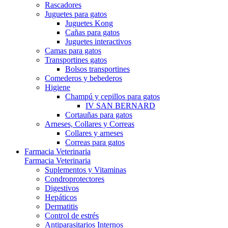
Rascadores
Juguetes para gatos
Juguetes Kong
Cañas para gatos
Juguetes interactivos
Camas para gatos
Transportines gatos
Bolsos transportines
Comederos y bebederos
Higiene
Champú y cepillos para gatos
IV SAN BERNARD
Cortauñas para gatos
Arneses, Collares y Correas
Collares y arneses
Correas para gatos
Farmacia Veterinaria
Farmacia Veterinaria
Suplementos y Vitaminas
Condroprotectores
Digestivos
Hepáticos
Dermatitis
Control de estrés
Antiparasitarios Internos