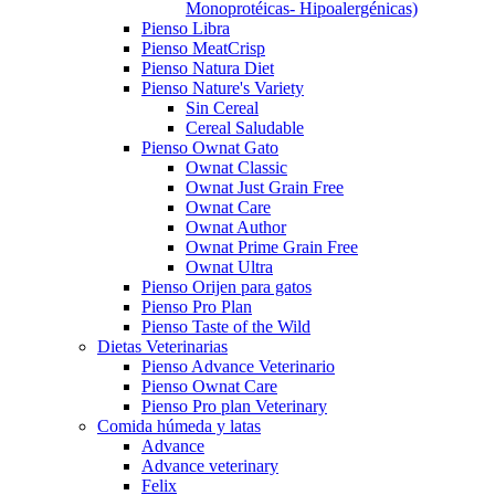
Monoprotéicas- Hipoalergénicas)
Pienso Libra
Pienso MeatCrisp
Pienso Natura Diet
Pienso Nature's Variety
Sin Cereal
Cereal Saludable
Pienso Ownat Gato
Ownat Classic
Ownat Just Grain Free
Ownat Care
Ownat Author
Ownat Prime Grain Free
Ownat Ultra
Pienso Orijen para gatos
Pienso Pro Plan
Pienso Taste of the Wild
Dietas Veterinarias
Pienso Advance Veterinario
Pienso Ownat Care
Pienso Pro plan Veterinary
Comida húmeda y latas
Advance
Advance veterinary
Felix