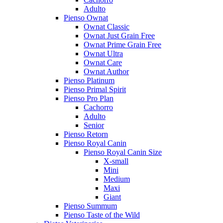
Adulto
Pienso Ownat
Ownat Classic
Ownat Just Grain Free
Ownat Prime Grain Free
Ownat Ultra
Ownat Care
Ownat Author
Pienso Platinum
Pienso Primal Spirit
Pienso Pro Plan
Cachorro
Adulto
Senior
Pienso Retorn
Pienso Royal Canin
Pienso Royal Canin Size
X-small
Mini
Medium
Maxi
Giant
Pienso Summum
Pienso Taste of the Wild