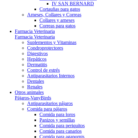
IV SAN BERNARD
Cortauñas para gatos
Arneses, Collares y Correas
Collares y arneses
Correas para gatos
Farmacia Veterinaria
Farmacia Veterinaria
Suplementos y Vitaminas
Condroprotectores
Digestivos
Hepáticos
Dermatitis
Control de estrés
Antiparasitarios Internos
Dentales
Renales
Otros animales
Pájaros-VanyBirds
Antiparasitarios pájaros
Comida para pájaros
Comida para loros
Panizos y semillas
Comida para periquitos
Comida para canarios
Comida para agapornis