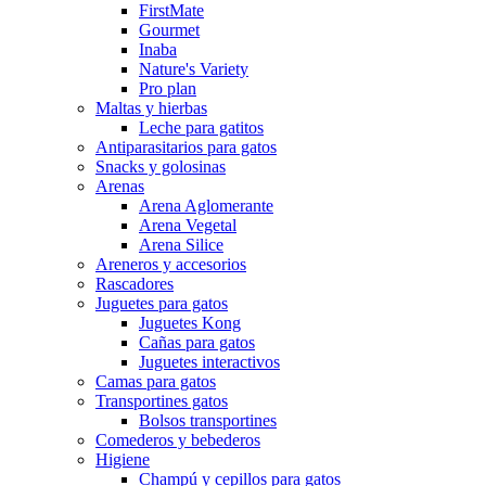
FirstMate
Gourmet
Inaba
Nature's Variety
Pro plan
Maltas y hierbas
Leche para gatitos
Antiparasitarios para gatos
Snacks y golosinas
Arenas
Arena Aglomerante
Arena Vegetal
Arena Silice
Areneros y accesorios
Rascadores
Juguetes para gatos
Juguetes Kong
Cañas para gatos
Juguetes interactivos
Camas para gatos
Transportines gatos
Bolsos transportines
Comederos y bebederos
Higiene
Champú y cepillos para gatos