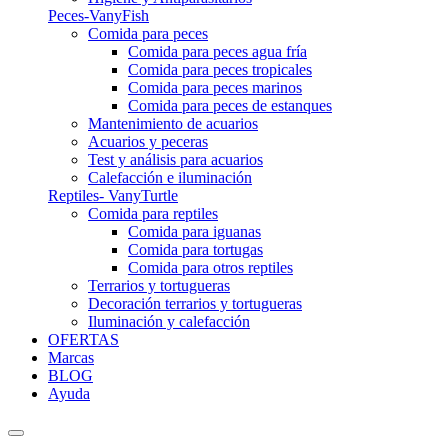
Peces-VanyFish
Comida para peces
Comida para peces agua fría
Comida para peces tropicales
Comida para peces marinos
Comida para peces de estanques
Mantenimiento de acuarios
Acuarios y peceras
Test y análisis para acuarios
Calefacción e iluminación
Reptiles- VanyTurtle
Comida para reptiles
Comida para iguanas
Comida para tortugas
Comida para otros reptiles
Terrarios y tortugueras
Decoración terrarios y tortugueras
Iluminación y calefacción
OFERTAS
Marcas
BLOG
Ayuda