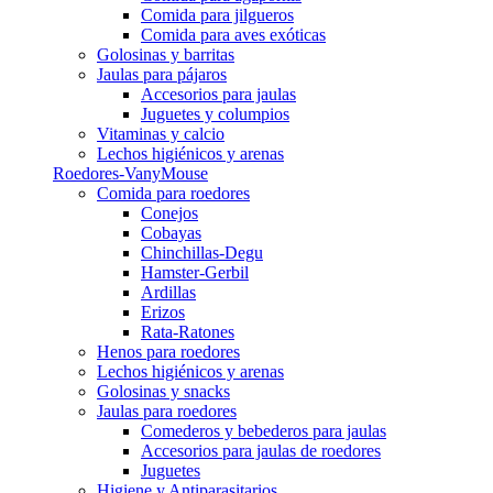
Comida para jilgueros
Comida para aves exóticas
Golosinas y barritas
Jaulas para pájaros
Accesorios para jaulas
Juguetes y columpios
Vitaminas y calcio
Lechos higiénicos y arenas
Roedores-VanyMouse
Comida para roedores
Conejos
Cobayas
Chinchillas-Degu
Hamster-Gerbil
Ardillas
Erizos
Rata-Ratones
Henos para roedores
Lechos higiénicos y arenas
Golosinas y snacks
Jaulas para roedores
Comederos y bebederos para jaulas
Accesorios para jaulas de roedores
Juguetes
Higiene y Antiparasitarios