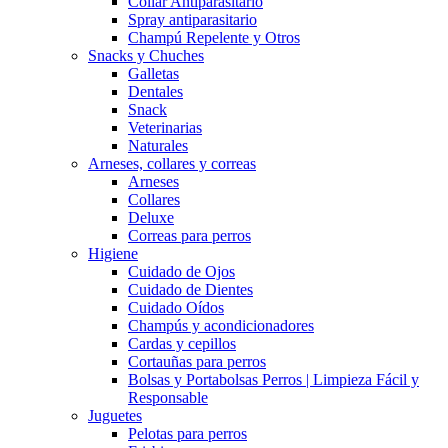
Collar Antiparasitario
Spray antiparasitario
Champú Repelente y Otros
Snacks y Chuches
Galletas
Dentales
Snack
Veterinarias
Naturales
Arneses, collares y correas
Arneses
Collares
Deluxe
Correas para perros
Higiene
Cuidado de Ojos
Cuidado de Dientes
Cuidado Oídos
Champús y acondicionadores
Cardas y cepillos
Cortauñas para perros
Bolsas y Portabolsas Perros | Limpieza Fácil y
Responsable
Juguetes
Pelotas para perros