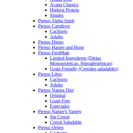
Acana Classics
Highest Protein
Singles
Pienso Alpha Spirit
Pienso Carnilove
Cachorro
Adulto
Pienso Dingo
Pienso Harper and Bone
Pienso FirstMate
Limited Ingredients (Dietas
Monoproteicas- Hipoalergénicas)
Grain Friendly (Cereales saludables)
Pienso Libra
Cachorro
Adulto
Pienso Natura Diet
Original
Grain Free
Especiales
Pienso Nature's Variety
Sin Cereal
Cereal Saludable
Pienso Orijen
Cachorro