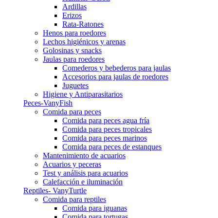
Ardillas
Erizos
Rata-Ratones
Henos para roedores
Lechos higiénicos y arenas
Golosinas y snacks
Jaulas para roedores
Comederos y bebederos para jaulas
Accesorios para jaulas de roedores
Juguetes
Higiene y Antiparasitarios
Peces-VanyFish
Comida para peces
Comida para peces agua fría
Comida para peces tropicales
Comida para peces marinos
Comida para peces de estanques
Mantenimiento de acuarios
Acuarios y peceras
Test y análisis para acuarios
Calefacción e iluminación
Reptiles- VanyTurtle
Comida para reptiles
Comida para iguanas
Comida para tortugas