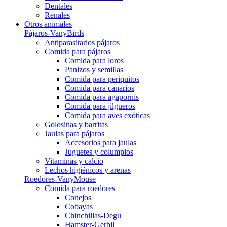
Dentales
Renales
Otros animales
Pájaros-VanyBirds
Antiparasitarios pájaros
Comida para pájaros
Comida para loros
Panizos y semillas
Comida para periquitos
Comida para canarios
Comida para agapornis
Comida para jilgueros
Comida para aves exóticas
Golosinas y barritas
Jaulas para pájaros
Accesorios para jaulas
Juguetes y columpios
Vitaminas y calcio
Lechos higiénicos y arenas
Roedores-VanyMouse
Comida para roedores
Conejos
Cobayas
Chinchillas-Degu
Hamster-Gerbil