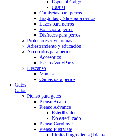
Especial Galgo
Casual
Camisetas para perros
Braguitas y Slips para perros
Lazos para perros
Botas para perros
Disfraces para perros
Protectores y vitaminas
Adiestramiento y educación
Accesorios para perros
Accesorios
Fiestas VanyParty
Descanso
Mantas
Camas para perros
Gatos
Gatos
Pienso para gatos
Pienso Acana
Pienso Advance
Esterilizado
No esterilizado
Pienso Carnilove
Pienso FirstMate
Limited Ingredients (Dietas