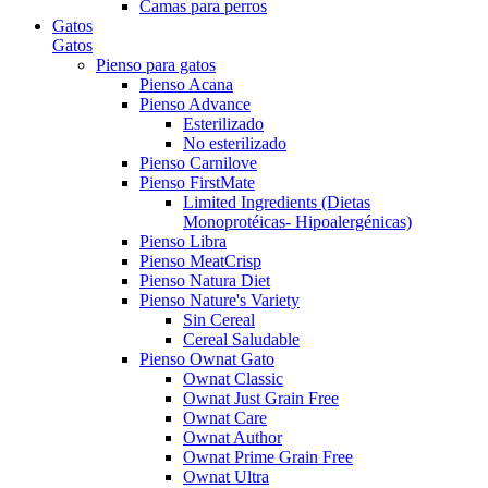
Camas para perros
Gatos
Gatos
Pienso para gatos
Pienso Acana
Pienso Advance
Esterilizado
No esterilizado
Pienso Carnilove
Pienso FirstMate
Limited Ingredients (Dietas
Monoprotéicas- Hipoalergénicas)
Pienso Libra
Pienso MeatCrisp
Pienso Natura Diet
Pienso Nature's Variety
Sin Cereal
Cereal Saludable
Pienso Ownat Gato
Ownat Classic
Ownat Just Grain Free
Ownat Care
Ownat Author
Ownat Prime Grain Free
Ownat Ultra