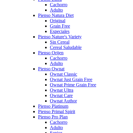
Cachorro
Adulto
Pienso Natura Diet
Original
Grain Free
Especiales
Pienso Nature's Variety
Sin Cereal
Cereal Saludable
Pienso Orijen
Cachorro
Adulto
Pienso Ownat
Ownat Classic
Ownat Just Grain Free
Ownat Prime Grain Free
Ownat Ultra
Ownat Care
Ownat Author
Pienso Platinum
Pienso Primal Spirit
Pienso Pro Plan
Cachorro
Adulto
Senior