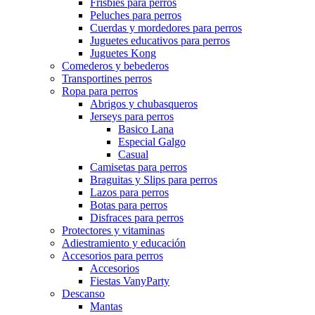
Frisbies para perros
Peluches para perros
Cuerdas y mordedores para perros
Juguetes educativos para perros
Juguetes Kong
Comederos y bebederos
Transportines perros
Ropa para perros
Abrigos y chubasqueros
Jerseys para perros
Basico Lana
Especial Galgo
Casual
Camisetas para perros
Braguitas y Slips para perros
Lazos para perros
Botas para perros
Disfraces para perros
Protectores y vitaminas
Adiestramiento y educación
Accesorios para perros
Accesorios
Fiestas VanyParty
Descanso
Mantas