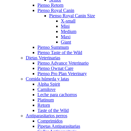
Pienso Retorn
Pienso Royal Canin
Pienso Royal Canin Size
X-small
Mini
Medium
Maxi
Giant
Pienso Summum
Pienso Taste of the Wild
Dietas Veterinarias
Pienso Advance Veterinario
Pienso Ownat Care
Pienso Pro Plan Veterinary
Comida húmeda y latas
Alpha Spirit
Carnilove
Leche para cachorros
Platinum
Retorn
Taste of the Wild
Antiparasitarios perros
Comprimidos
Pipetas Antiparasitarias