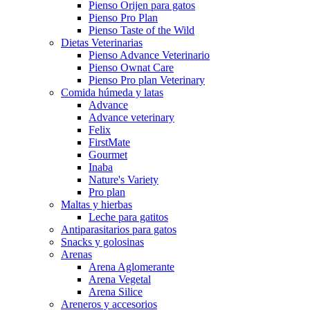
Pienso Orijen para gatos
Pienso Pro Plan
Pienso Taste of the Wild
Dietas Veterinarias
Pienso Advance Veterinario
Pienso Ownat Care
Pienso Pro plan Veterinary
Comida húmeda y latas
Advance
Advance veterinary
Felix
FirstMate
Gourmet
Inaba
Nature's Variety
Pro plan
Maltas y hierbas
Leche para gatitos
Antiparasitarios para gatos
Snacks y golosinas
Arenas
Arena Aglomerante
Arena Vegetal
Arena Silice
Areneros y accesorios