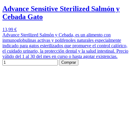
Advance Sensitive Sterilized Salmón y
Cebada Gato
13,99 €
Advance Sterilized Salmón y Cebada, es un alimento con
inmunoglobulinas activas y polifenoles naturales especialmente
indicado para gatos esterilizados que promueve el control calórico,
el cuidado urinario, la protección dental y la salud intestinal. Precio
válido del 1 al 30 del mes en curso o hasta agotar existencias.
Comprar