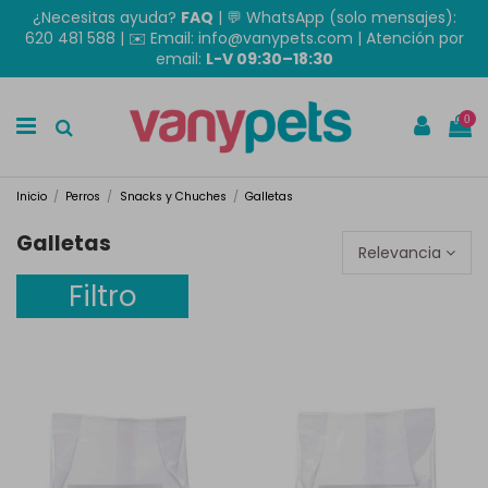
¿Necesitas ayuda?
FAQ
|
💬 WhatsApp (solo mensajes):
620 481 588
| ✉️
Email: info@vanypets.com
| Atención por
email:
L-V 09:30–18:30
0
Inicio
Perros
Snacks y Chuches
Galletas
Galletas
Relevancia
Filtro