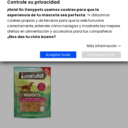
Controle su privacidad
¡Hola! En Vanypets usamos cookies para que la
experiencia de tu mascota sea perfecta.
🐾 Utilizamos
Galletas Rollies Mix para
Purina Adventuros Mini
cookies propias y de terceros para que la web funcione
perros
Sticks Búfalo Salvaje
correctamente, entender cómo navegas y mostrarte las mejores
3,95 €
1,25 €
ofertas en alimentación y accesorios para tus compañeros.
¿Nos das tu visto bueno?
Comprar
Comprar
Más información
Aceptar todo
Rechazar todo