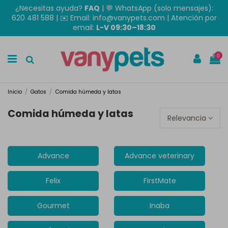
¿Necesitas ayuda?
FAQ
|
💬 WhatsApp (solo mensajes):
620 481 588
| ✉️
Email: info@vanypets.com
| Atención por
email:
L-V 09:30–18:30
0
Inicio
Gatos
Comida húmeda y latas
Comida húmeda y latas
Relevancia
Advance
Advance veterinary
Felix
FirstMate
Gourmet
Inaba