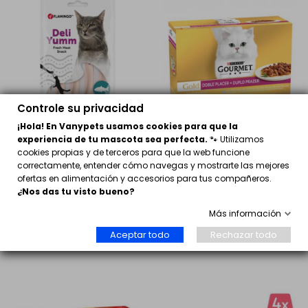
Controle su privacidad
¡Hola! En Vanypets usamos cookies para que la
experiencia de tu mascota sea perfecta.
🐾 Utilizamos
cookies propias y de terceros para que la web funcione
Deli Yumm Salmón–
Gourmet Gold Doble
correctamente, entender cómo navegas y mostrarte las mejores
Snack Líquido 82%
Placer
ofertas en alimentación y accesorios para tus compañeros.
Pescado
¿Nos das tu visto bueno?
2,15 €
8,95 €
Más información
Comprar
Comprar
Aceptar todo
Rechazar todo