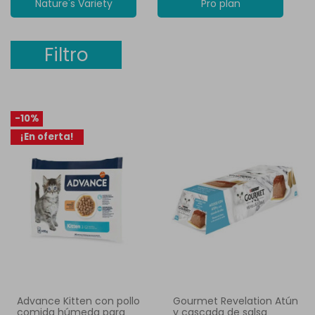
Nature's Variety
Pro plan
Filtro
-10%
¡En oferta!
Advance Kitten con pollo
Gourmet Revelation Atún
comida húmeda para
y cascada de salsa