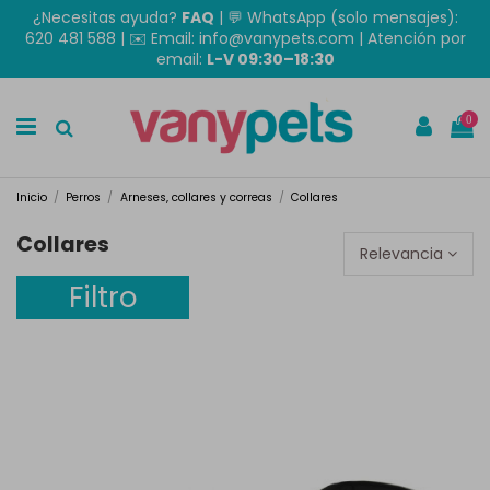
¿Necesitas ayuda?
FAQ
|
💬 WhatsApp (solo mensajes):
620 481 588
| ✉️
Email: info@vanypets.com
| Atención por
email:
L-V 09:30–18:30
0
Inicio
Perros
Arneses, collares y correas
Collares
Collares
Relevancia
Filtro