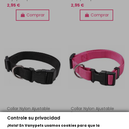
2,95 €
2,95 €
Comprar
Comprar
Collar Nylon Ajustable
Collar Nylon Ajustable
Negro para perros
Rosa para perros
Controle su privacidad
2,95 €
2,95 €
¡Hola! En Vanypets usamos cookies para que la