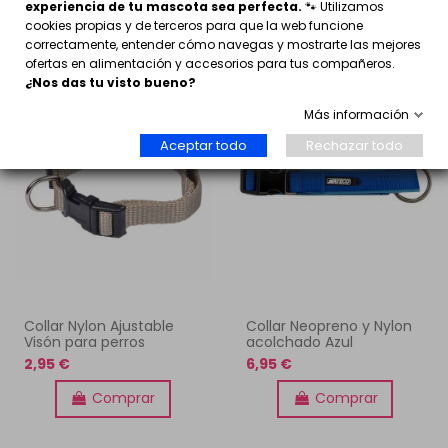
Comprar
Comprar
experiencia de tu mascota sea perfecta.
🐾 Utilizamos
cookies propias y de terceros para que la web funcione
correctamente, entender cómo navegas y mostrarte las mejores
ofertas en alimentación y accesorios para tus compañeros.
¿Nos das tu visto bueno?
Más información
Aceptar todo
Rechazar todo
Collar Nylon Ajustable
Collar Neopreno y Nylon
Visón para perros
acolchado Azul
2,95 €
6,95 €
Comprar
Comprar