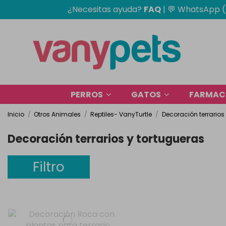
¿Necesitas ayuda?
FAQ
|
💬 WhatsApp (
PERROS
GATOS
FARMACI
Inicio
Otros Animales
Reptiles- VanyTurtle
Decoración terrarios
Decoración terrarios y tortugueras
Filtro