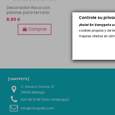
Decoración Roca con
plantas para terrario
Controle su priv
8,90 €
¡Hola! En Vanypets 
Comprar
cookies propias y de t
mejores ofertas en al
[VANYPETS]
C. Severo Ochoa, 27
29590 Málaga
620 48 15 88 (sólo whatsapp)
info@vanypets.com