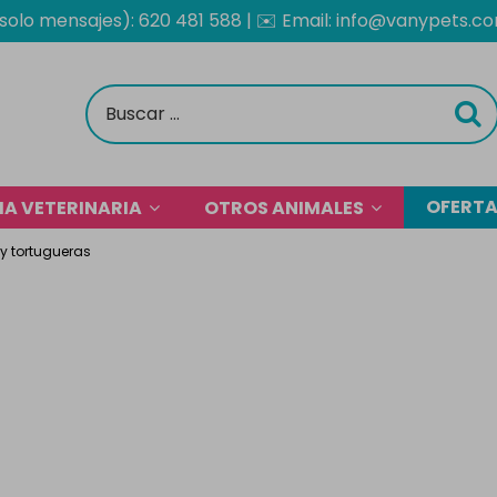
solo mensajes): 620 481 588
| ✉️
Email: info@vanypets.c
OFERT
A VETERINARIA
OTROS ANIMALES
 y tortugueras