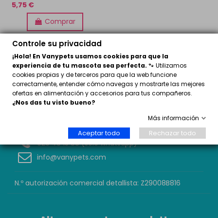
5,75 €
Comprar
Controle su privacidad
¡Hola! En Vanypets usamos cookies para que la
experiencia de tu mascota sea perfecta.
🐾 Utilizamos
cookies propias y de terceros para que la web funcione
correctamente, entender cómo navegas y mostrarte las mejores
ofertas en alimentación y accesorios para tus compañeros.
¿Nos das tu visto bueno?
[VANYPETS]
Más información
C. Severo Ochoa, 27
29590 Málaga
Aceptar todo
Rechazar todo
620 48 15 88 (sólo whatsapp)
info@vanypets.com
N.º autorización comercial detallista: Z29008B816