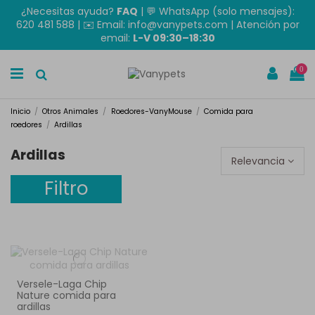
¿Necesitas ayuda?
FAQ
|
💬 WhatsApp (solo mensajes):
620 481 588
| ✉️
Email: info@vanypets.com
| Atención por
email:
L-V 09:30–18:30
0
Inicio
Otros Animales
Roedores-VanyMouse
Comida para
roedores
Ardillas
Ardillas
Relevancia
Filtro
Versele-Laga Chip
Nature comida para
ardillas