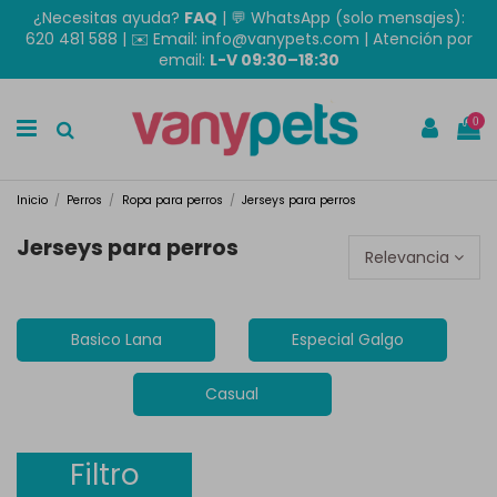
¿Necesitas ayuda?
FAQ
|
💬 WhatsApp (solo mensajes):
620 481 588
| ✉️
Email: info@vanypets.com
| Atención por
email:
L-V 09:30–18:30
0
Inicio
Perros
Ropa para perros
Jerseys para perros
Jerseys para perros
Relevancia
Basico Lana
Especial Galgo
Casual
Filtro