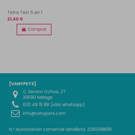
Tetra Test 6 en 1
21,40 €
Comprar
[VANYPETS]
C. Severo Ochoa, 27
29590 Málaga
620 48 15 88 (sólo whatsapp)
info@vanypets.com
N.º autorización comercial detallista: Z29008B816