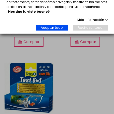
correctamente, entender cómo navegas y mostrarte las mejores
ofertas en alimentación y accesorios para tus compañeros.
¿Nos das tu visto bueno?
Más información
Kit de mediciones Tetra
Set de medición Tetra
Laborett
Water Test Plus
Aceptar todo
Rechazar todo
53,45 €
109,95 €
Comprar
Comprar