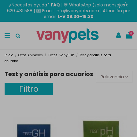
¿Necesitas ayuda?
FAQ
|
💬 WhatsApp (solo mensajes):
620 481 588
| ✉️
Email: info@vanypets.com
| Atención por
email:
L-V 09:30–18:30
0
Inicio
Otros Animales
Peces-VanyFish
Test y análisis para
acuarios
Test y análisis para acuarios
Relevancia
Filtro