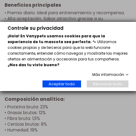
Beneficios principales
• Premio diario. Ideal para entrenamiento y recompensa.
• Alta aceptación. Sabor atractivo gracias a su
combinación de pollo y queso.
Controle su privacidad
• Fácil de administrar. Tamaño adecuado para diferentes
razas.
¡Hola! En Vanypets usamos cookies para que la
• Sin cereales. Elaborado sin grano en la receta.
experiencia de tu mascota sea perfecta.
🐾 Utilizamos
• Con DHA. Gracias al aporte de aceite de salmón.
cookies propias y de terceros para que la web funcione
• Textura semihúmeda. Más cómoda para el consumo
correctamente, entender cómo navegas y mostrarte las mejores
diario.
ofertas en alimentación y accesorios para tus compañeros.
¿Nos das tu visto bueno?
Información nutricional
Más información
Ingredientes:
Aceptar todo
Rechazar todo
Pollo fresco (70%), patata, queso, miel y aceite de salmón
rico en DHA.
Composición analítica:
• Proteína bruta: 23%
• Grasas brutas: 12%
• Fibra bruta: 1,5%
• Cenizas brutas: 8%
• Humedad: 19%