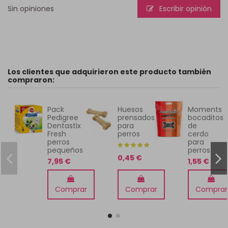
Sin opiniones
Escribir opinión
Los clientes que adquirieron este producto también
compraron:
Pack
Huesos
Moments
Pedigree
prensados
bocaditos
Dentastix
para
de
Fresh
perros
cerdo
perros
para
pequeños
perros
0,45 €
7,95 €
1,55 €
Comprar
Comprar
Comprar