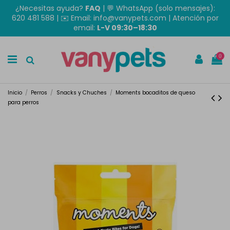
¿Necesitas ayuda?
FAQ
|
💬 WhatsApp (solo mensajes):
620 481 588
| ✉️
Email: info@vanypets.com
| Atención por
email:
L-V 09:30–18:30
0
Inicio
Perros
Snacks y Chuches
Moments bocaditos de queso
para perros