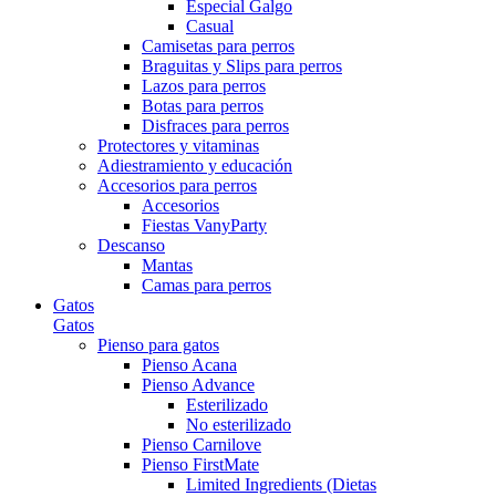
Especial Galgo
Casual
Camisetas para perros
Braguitas y Slips para perros
Lazos para perros
Botas para perros
Disfraces para perros
Protectores y vitaminas
Adiestramiento y educación
Accesorios para perros
Accesorios
Fiestas VanyParty
Descanso
Mantas
Camas para perros
Gatos
Gatos
Pienso para gatos
Pienso Acana
Pienso Advance
Esterilizado
No esterilizado
Pienso Carnilove
Pienso FirstMate
Limited Ingredients (Dietas