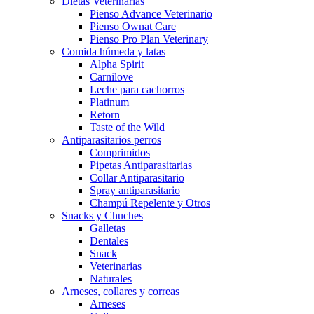
Dietas Veterinarias
Pienso Advance Veterinario
Pienso Ownat Care
Pienso Pro Plan Veterinary
Comida húmeda y latas
Alpha Spirit
Carnilove
Leche para cachorros
Platinum
Retorn
Taste of the Wild
Antiparasitarios perros
Comprimidos
Pipetas Antiparasitarias
Collar Antiparasitario
Spray antiparasitario
Champú Repelente y Otros
Snacks y Chuches
Galletas
Dentales
Snack
Veterinarias
Naturales
Arneses, collares y correas
Arneses