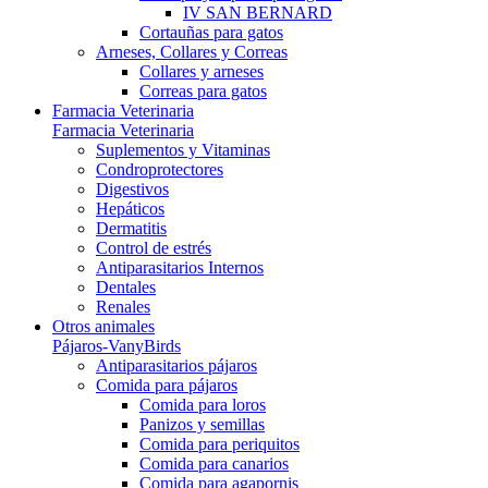
IV SAN BERNARD
Cortauñas para gatos
Arneses, Collares y Correas
Collares y arneses
Correas para gatos
Farmacia Veterinaria
Farmacia Veterinaria
Suplementos y Vitaminas
Condroprotectores
Digestivos
Hepáticos
Dermatitis
Control de estrés
Antiparasitarios Internos
Dentales
Renales
Otros animales
Pájaros-VanyBirds
Antiparasitarios pájaros
Comida para pájaros
Comida para loros
Panizos y semillas
Comida para periquitos
Comida para canarios
Comida para agapornis