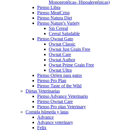
Monoprotéicas- Hipoalergénicas)
Pienso Libra
Pienso MeatCrisp
Pienso Natura Diet
Pienso Nature's Variety
Sin Cereal
Cereal Saludable
Pienso Ownat Gato
Ownat Classic
Ownat Just Grain Free
Ownat Care
Ownat Author
Ownat Prime Grain Free
Ownat Ultra
Pienso Orijen para gatos
Pienso Pro Plan
Pienso Taste of the Wild
Dietas Veterinarias
Pienso Advance Veterinario
Pienso Ownat Care
Pienso Pro plan Veterinary
Comida húmeda y latas
Advance
Advance veterinary
Felix