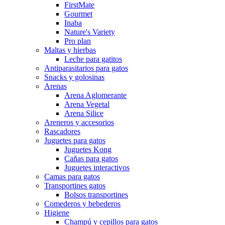
FirstMate
Gourmet
Inaba
Nature's Variety
Pro plan
Maltas y hierbas
Leche para gatitos
Antiparasitarios para gatos
Snacks y golosinas
Arenas
Arena Aglomerante
Arena Vegetal
Arena Silice
Areneros y accesorios
Rascadores
Juguetes para gatos
Juguetes Kong
Cañas para gatos
Juguetes interactivos
Camas para gatos
Transportines gatos
Bolsos transportines
Comederos y bebederos
Higiene
Champú y cepillos para gatos