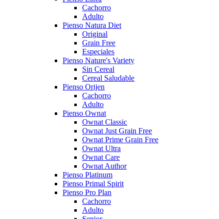
Cachorro
Adulto
Pienso Natura Diet
Original
Grain Free
Especiales
Pienso Nature's Variety
Sin Cereal
Cereal Saludable
Pienso Orijen
Cachorro
Adulto
Pienso Ownat
Ownat Classic
Ownat Just Grain Free
Ownat Prime Grain Free
Ownat Ultra
Ownat Care
Ownat Author
Pienso Platinum
Pienso Primal Spirit
Pienso Pro Plan
Cachorro
Adulto
Senior