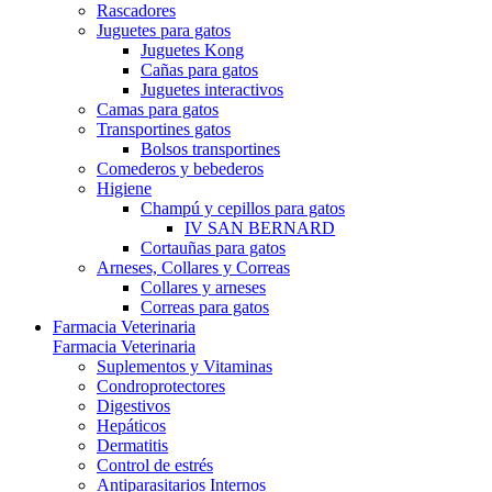
Rascadores
Juguetes para gatos
Juguetes Kong
Cañas para gatos
Juguetes interactivos
Camas para gatos
Transportines gatos
Bolsos transportines
Comederos y bebederos
Higiene
Champú y cepillos para gatos
IV SAN BERNARD
Cortauñas para gatos
Arneses, Collares y Correas
Collares y arneses
Correas para gatos
Farmacia Veterinaria
Farmacia Veterinaria
Suplementos y Vitaminas
Condroprotectores
Digestivos
Hepáticos
Dermatitis
Control de estrés
Antiparasitarios Internos