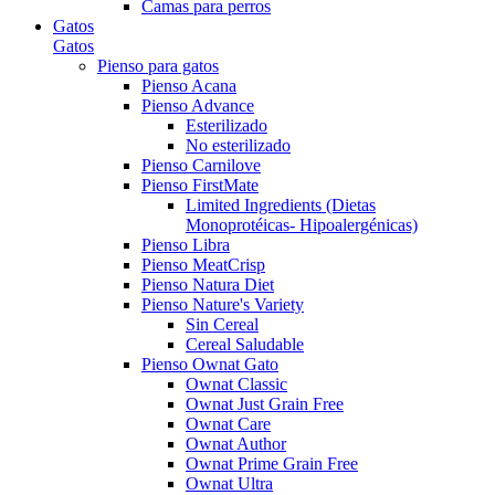
Camas para perros
Gatos
Gatos
Pienso para gatos
Pienso Acana
Pienso Advance
Esterilizado
No esterilizado
Pienso Carnilove
Pienso FirstMate
Limited Ingredients (Dietas
Monoprotéicas- Hipoalergénicas)
Pienso Libra
Pienso MeatCrisp
Pienso Natura Diet
Pienso Nature's Variety
Sin Cereal
Cereal Saludable
Pienso Ownat Gato
Ownat Classic
Ownat Just Grain Free
Ownat Care
Ownat Author
Ownat Prime Grain Free
Ownat Ultra