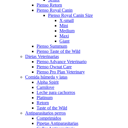
Pienso Retorn
Pienso Royal Canin
Pienso Royal Canin Size
X-small
Mini
Medium
Maxi
Giant
Pienso Summum
Pienso Taste of the Wild
Dietas Veterinarias
Pienso Advance Veterinario
Pienso Ownat Care
Pienso Pro Plan Veterinary
Comida húmeda y latas
Alpha Spirit
Carnilove
Leche para cachorros
Platinum
Retorn
Taste of the Wild
Antiparasitarios perros
Comprimidos
Pipetas Antiparasitarias