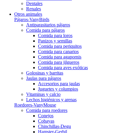
Dentales
Renales
Otros animales
Pájaros-VanyBirds
Antiparasitarios pájaros
Comida para pájaros
Comida para loros
Panizos y semillas
Comida para periquitos
Comida para canarios
Comida para agapornis
Comida para jilgueros
Comida para aves exóticas
Golosinas y barritas
Jaulas para pájaros
Accesorios para jaulas
Juguetes y columpios
Vitaminas y calcio
Lechos higiénicos y arenas
Roedores-VanyMouse
Comida para roedores
Conejos
Cobayas
Chinchillas-Degu
Hamster-Gerbil