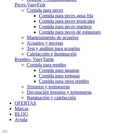
Peces-VanyFish
Comida para peces
Comida para peces agua fría
Comida para peces tropicales
Comida para peces marinos
Comida para peces de estanques
Mantenimiento de acuarios
Acuarios y peceras
Test y análisis para acuarios
Calefacción e iluminación
Reptiles- VanyTurtle
Comida para reptiles
Comida para iguanas
Comida para tortugas
Comida para otros reptiles
Terrarios y tortugueras
Decoración terrarios y tortugueras
Iluminación y calefacción
OFERTAS
Marcas
BLOG
Ayuda