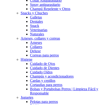
Collar Antiparasitario
Spray antiparasitario
Champú Repelente y Otros
Snacks y Chuches
Galletas
Dentales
Snack
Veterinarias
Naturales
Arneses, collares y correas
Arneses
Collares
Deluxe
Correas para perros
Higiene
Cuidado de Ojos
Cuidado de Dientes
Cuidado Oídos
Champús y acondicionadores
Cardas y cepillos
Cortauñas para perros
Bolsas y Portabolsas Perros | Limpieza Fácil y
Responsable
Juguetes
Pelotas para perros