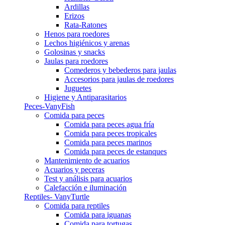
Ardillas
Erizos
Rata-Ratones
Henos para roedores
Lechos higiénicos y arenas
Golosinas y snacks
Jaulas para roedores
Comederos y bebederos para jaulas
Accesorios para jaulas de roedores
Juguetes
Higiene y Antiparasitarios
Peces-VanyFish
Comida para peces
Comida para peces agua fría
Comida para peces tropicales
Comida para peces marinos
Comida para peces de estanques
Mantenimiento de acuarios
Acuarios y peceras
Test y análisis para acuarios
Calefacción e iluminación
Reptiles- VanyTurtle
Comida para reptiles
Comida para iguanas
Comida para tortugas