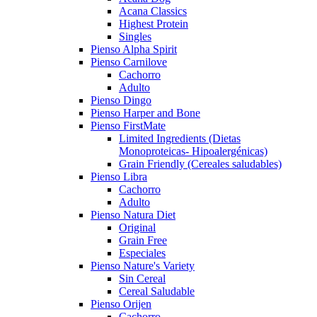
Acana Classics
Highest Protein
Singles
Pienso Alpha Spirit
Pienso Carnilove
Cachorro
Adulto
Pienso Dingo
Pienso Harper and Bone
Pienso FirstMate
Limited Ingredients (Dietas
Monoproteicas- Hipoalergénicas)
Grain Friendly (Cereales saludables)
Pienso Libra
Cachorro
Adulto
Pienso Natura Diet
Original
Grain Free
Especiales
Pienso Nature's Variety
Sin Cereal
Cereal Saludable
Pienso Orijen
Cachorro