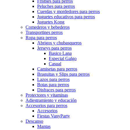
Frisbies para perros
Peluches para perros
Cuerdas y mordedores para perros
Juguetes educativos para perros
Juguetes Kong
Comederos y bebederos
Transportines perros
Ropa para perros
Abrigos y chubasqueros
Jerseys para perros
Basico Lana
Especial Galgo
Casual
Camisetas para perros
Braguitas y Slips para perros
Lazos para perros
Botas para perros
Disfraces para perros
Protectores y vitaminas
Adiestramiento y educación
Accesorios para perros
Accesorios
Fiestas VanyParty
Descanso
Mantas