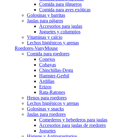
Comida para jilgueros
Comida para aves exóticas
Golosinas y barritas
Jaulas para pájaros
Accesorios para jaulas
Juguetes y columpios
Vitaminas y calcio
Lechos higiénicos y arenas
Roedores-VanyMouse
Comida para roedores
Conejos
Cobayas
Chinchillas-Degu
Hamster-Gerbil
Ardillas
Erizos
Rata-Ratones
Henos para roedores
Lechos higiénicos y arenas
Golosinas y snacks
Jaulas para roedores
Comederos y bebederos para jaulas
Accesorios para jaulas de roedores
Juguetes
Higiene y Antiparasitarios