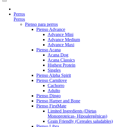
Perros
Perros
Pienso para perros
Pienso Advance
Advance Mini
Advance Medium
Advance Maxi
Pienso Acana
Acana Dog
Acana Classics
Highest Protein
Singles
Pienso Alpha Spirit
Pienso Carnilove
Cachorro
Adulto
Pienso Dingo
Pienso Harper and Bone
Pienso FirstMate
Limited Ingredients (Dietas
Monoproteicas- Hipoalergénicas)
Grain Friendly (Cereales saludables)
Pienso Libra