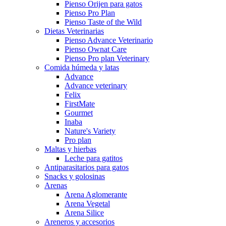
Pienso Orijen para gatos
Pienso Pro Plan
Pienso Taste of the Wild
Dietas Veterinarias
Pienso Advance Veterinario
Pienso Ownat Care
Pienso Pro plan Veterinary
Comida húmeda y latas
Advance
Advance veterinary
Felix
FirstMate
Gourmet
Inaba
Nature's Variety
Pro plan
Maltas y hierbas
Leche para gatitos
Antiparasitarios para gatos
Snacks y golosinas
Arenas
Arena Aglomerante
Arena Vegetal
Arena Silice
Areneros y accesorios