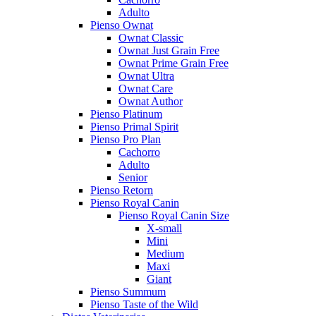
Adulto
Pienso Ownat
Ownat Classic
Ownat Just Grain Free
Ownat Prime Grain Free
Ownat Ultra
Ownat Care
Ownat Author
Pienso Platinum
Pienso Primal Spirit
Pienso Pro Plan
Cachorro
Adulto
Senior
Pienso Retorn
Pienso Royal Canin
Pienso Royal Canin Size
X-small
Mini
Medium
Maxi
Giant
Pienso Summum
Pienso Taste of the Wild