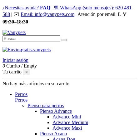
¿Necesitas ayuda?
FAQ
|
💬 WhatsApp (solo mensajes): 620 481
588
| ✉️
Email: info@vanypets.com
| Atención por email:
L-V
09:30–18:30
Iniciar sesión
0
Carrito
/
Empty
Tu carrito
×
No hay más artículos en su carrito
Perros
Perros
Pienso para perros
Pienso Advance
Advance Mini
Advance Medium
Advance Maxi
Pienso Acana
Acana Dog