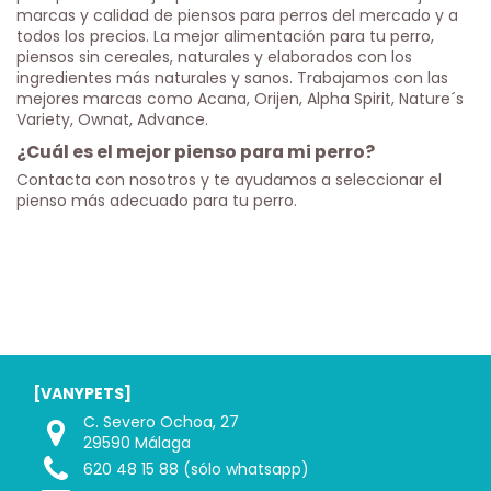
marcas y calidad de piensos para perros del mercado y a
todos los precios. La mejor alimentación para tu perro,
piensos sin cereales, naturales y elaborados con los
ingredientes más naturales y sanos. Trabajamos con las
mejores marcas como Acana, Orijen, Alpha Spirit, Nature´s
Variety, Ownat, Advance.
¿Cuál es el mejor pienso para mi perro?
Contacta con nosotros y te ayudamos a seleccionar el
pienso más adecuado para tu perro.
[VANYPETS]
C. Severo Ochoa, 27
29590 Málaga
620 48 15 88 (sólo whatsapp)