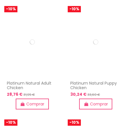
-10%
-10%
Platinum Natural Adult
Platinum Natural Puppy
Chicken
Chicken
28,76 €
30,24 €
31,95 €
33,60 €
Comprar
Comprar
-10%
-10%