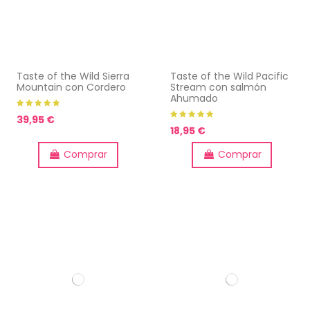
Taste of the Wild Sierra
Taste of the Wild Pacific
Mountain con Cordero
Stream con salmón
Ahumado
39,95 €
18,95 €
Comprar
Comprar