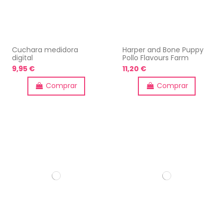
Cuchara medidora
Harper and Bone Puppy
digital
Pollo Flavours Farm
9,95 €
11,20 €
Comprar
Comprar