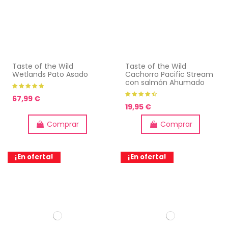
Taste of the Wild
Taste of the Wild
Wetlands Pato Asado
Cachorro Pacific Stream
con salmón Ahumado
67,99 €
19,95 €
Comprar
Comprar
¡En oferta!
¡En oferta!