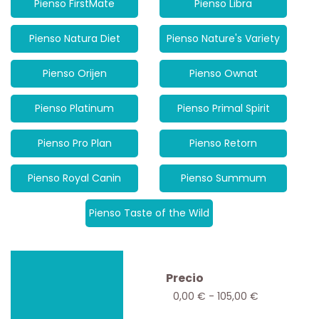
Pienso FirstMate
Pienso Libra
Pienso Natura Diet
Pienso Nature's Variety
Pienso Orijen
Pienso Ownat
Pienso Platinum
Pienso Primal Spirit
Pienso Pro Plan
Pienso Retorn
Pienso Royal Canin
Pienso Summum
Pienso Taste of the Wild
Precio
0,00 € - 105,00 €