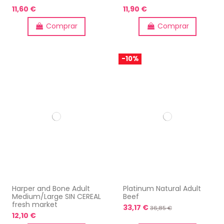
11,60 €
11,90 €
Comprar
Comprar
-10%
Harper and Bone Adult
Platinum Natural Adult
Medium/Large SIN CEREAL
Beef
fresh market
33,17 €
36,85 €
12,10 €