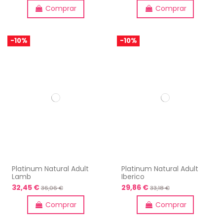
Comprar
Comprar
-10%
-10%
Platinum Natural Adult
Platinum Natural Adult
Lamb
Iberico
32,45 €
29,86 €
36,06 €
33,18 €
Comprar
Comprar