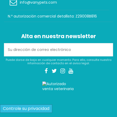
info@vanypets.com
N.º autorización comercial detallista: Z29008B816
Alta en nuestra newsletter
Puede darse de baja en cualquier momento. Para ello, consulte nuestra
información de contacto en el aviso legal.
Controle su privacidad