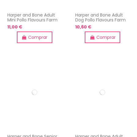
Harper and Bone Adult
Harper and Bone Adult
Mini Pollo Flavours Farm
Dog Pollo Flavours Farm
11,00 €
10,60 €
Comprar
Comprar
Harper and Bone Senior
Harper and Bone Adult