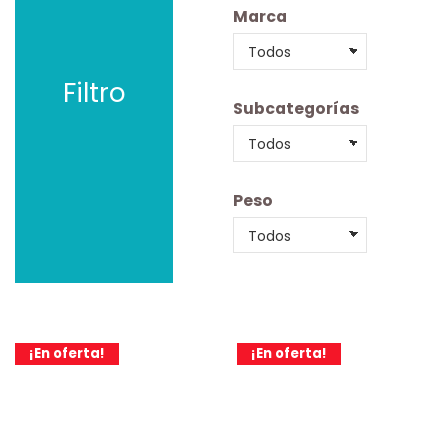
Marca
Filtro
Subcategorías
Peso
¡En oferta!
¡En oferta!