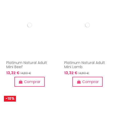
Platinum Natural Adult
Platinum Natural Adult
Mini Beef
Mini Lamb
13,32 €
13,32 €
14,80 €
14,80 €
Comprar
Comprar
-10%