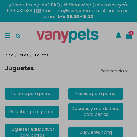
¿Necesitas ayuda?
FAQ
|
💬 WhatsApp (solo mensajes):
620 481 588
| ✉️
Email: info@vanypets.com
| Atención por
email:
L-V 09:30–18:30
0
Inicio
Perros
Juguetes
Juguetes
Relevancia
Pelotas para perros
Frisbies para perros
Cuerdas y mordedores
Peluches para perros
para perros
Juguetes educativos
Juguetes Kong
para perros