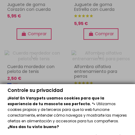
Juguete de goma
Juguete de goma
Corazón con cuerda
Estrella con cuerda
5,95 €
5,95 €
Comprar
Comprar
Cuerda mordedor con
Alfombra olfativa
pelota de tenis
entrenamiento para
perros
2,50 €
Controle su privacidad
19,95 €
¡Hola! En Vanypets usamos cookies para que la
Comprar
Comprar
experiencia de tu mascota sea perfecta.
🐾 Utilizamos
cookies propias y de terceros para que la web funcione
correctamente, entender cómo navegas y mostrarte las mejores
ofertas en alimentación y accesorios para tus compañeros.
¿Nos das tu visto bueno?
Pistola lanza pelotas para
Cuerda mordedor con