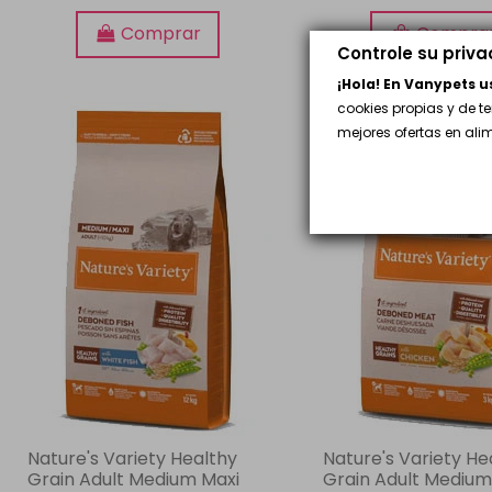
Comprar
Compra
Controle su priv
¡Hola! En Vanypets 
cookies propias y de t
¡En oferta!
mejores ofertas en al
Nature's Variety Healthy
Nature's Variety He
Grain Adult Medium Maxi
Grain Adult Medium