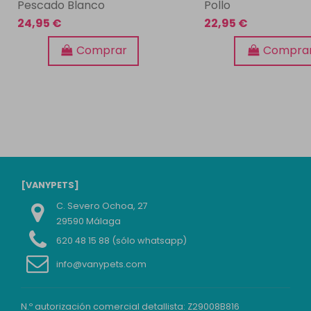
Pescado Blanco
Pollo
24,95 €
22,95 €
Comprar
Compra
[VANYPETS]
C. Severo Ochoa, 27
29590 Málaga
620 48 15 88 (sólo whatsapp)
info@vanypets.com
N.º autorización comercial detallista: Z29008B816