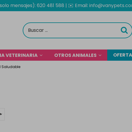
solo mensajes): 620 481 588
| ✉️
Email: info@vanypets.c
OFERT
A VETERINARIA
OTROS ANIMALES
l Saludable