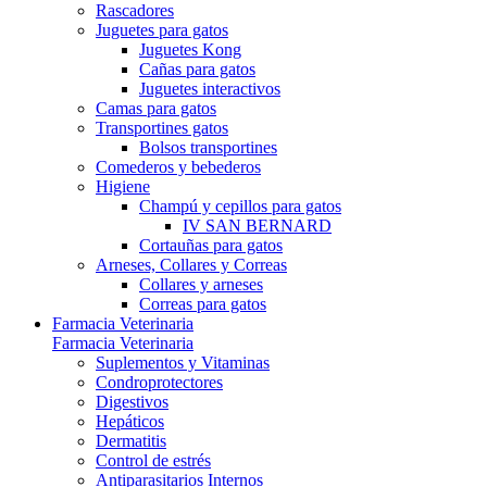
Rascadores
Juguetes para gatos
Juguetes Kong
Cañas para gatos
Juguetes interactivos
Camas para gatos
Transportines gatos
Bolsos transportines
Comederos y bebederos
Higiene
Champú y cepillos para gatos
IV SAN BERNARD
Cortauñas para gatos
Arneses, Collares y Correas
Collares y arneses
Correas para gatos
Farmacia Veterinaria
Farmacia Veterinaria
Suplementos y Vitaminas
Condroprotectores
Digestivos
Hepáticos
Dermatitis
Control de estrés
Antiparasitarios Internos