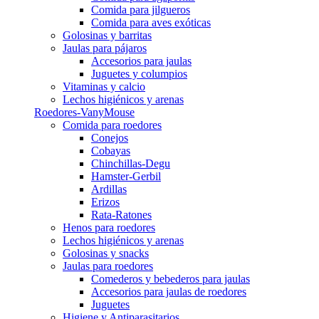
Comida para jilgueros
Comida para aves exóticas
Golosinas y barritas
Jaulas para pájaros
Accesorios para jaulas
Juguetes y columpios
Vitaminas y calcio
Lechos higiénicos y arenas
Roedores-VanyMouse
Comida para roedores
Conejos
Cobayas
Chinchillas-Degu
Hamster-Gerbil
Ardillas
Erizos
Rata-Ratones
Henos para roedores
Lechos higiénicos y arenas
Golosinas y snacks
Jaulas para roedores
Comederos y bebederos para jaulas
Accesorios para jaulas de roedores
Juguetes
Higiene y Antiparasitarios