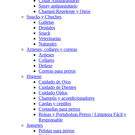
Collar Antiparasitario
Spray antiparasitario
Champú Repelente y Otros
Snacks y Chuches
Galletas
Dentales
Snack
Veterinarias
Naturales
Arneses, collares y correas
Arneses
Collares
Deluxe
Correas para perros
Higiene
Cuidado de Ojos
Cuidado de Dientes
Cuidado Oídos
Champús y acondicionadores
Cardas y cepillos
Cortauñas para perros
Bolsas y Portabolsas Perros | Limpieza Fácil y
Responsable
Juguetes
Pelotas para perros