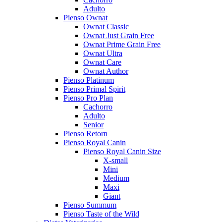
Adulto
Pienso Ownat
Ownat Classic
Ownat Just Grain Free
Ownat Prime Grain Free
Ownat Ultra
Ownat Care
Ownat Author
Pienso Platinum
Pienso Primal Spirit
Pienso Pro Plan
Cachorro
Adulto
Senior
Pienso Retorn
Pienso Royal Canin
Pienso Royal Canin Size
X-small
Mini
Medium
Maxi
Giant
Pienso Summum
Pienso Taste of the Wild