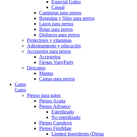
Especial Galgo
Casual
Camisetas para perros
Braguitas y Slips para perros
Lazos para perros
Botas para perros
Disfraces para perros
Protectores y vitaminas
Adiestramiento y educación
Accesorios para perros
Accesorios
Fiestas VanyParty
Descanso
Mantas
Camas para perros
Gatos
Gatos
Pienso para gatos
Pienso Acana
Pienso Advance
Esterilizado
No esterilizado
Pienso Carnilove
Pienso FirstMate
Limited Ingredients (Dietas