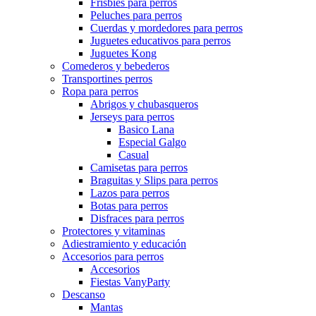
Frisbies para perros
Peluches para perros
Cuerdas y mordedores para perros
Juguetes educativos para perros
Juguetes Kong
Comederos y bebederos
Transportines perros
Ropa para perros
Abrigos y chubasqueros
Jerseys para perros
Basico Lana
Especial Galgo
Casual
Camisetas para perros
Braguitas y Slips para perros
Lazos para perros
Botas para perros
Disfraces para perros
Protectores y vitaminas
Adiestramiento y educación
Accesorios para perros
Accesorios
Fiestas VanyParty
Descanso
Mantas