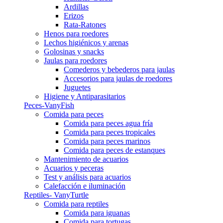
Ardillas
Erizos
Rata-Ratones
Henos para roedores
Lechos higiénicos y arenas
Golosinas y snacks
Jaulas para roedores
Comederos y bebederos para jaulas
Accesorios para jaulas de roedores
Juguetes
Higiene y Antiparasitarios
Peces-VanyFish
Comida para peces
Comida para peces agua fría
Comida para peces tropicales
Comida para peces marinos
Comida para peces de estanques
Mantenimiento de acuarios
Acuarios y peceras
Test y análisis para acuarios
Calefacción e iluminación
Reptiles- VanyTurtle
Comida para reptiles
Comida para iguanas
Comida para tortugas