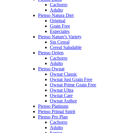
Cachorro
Adulto
Pienso Natura Diet
Original
Grain Free
Especiales
Pienso Nature's Variety
Sin Cereal
Cereal Saludable
Pienso Orijen
Cachorro
Adulto
Pienso Ownat
Ownat Classic
Ownat Just Grain Free
Ownat Prime Grain Free
Ownat Ultra
Ownat Care
Ownat Author
Pienso Platinum
Pienso Primal Spirit
Pienso Pro Plan
Cachorro
Adulto
Senior