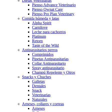
Dietas Veterinarias
Pienso Advance Veterinario
Pienso Ownat Care
Pienso Pro Plan Veterinary
Comida húmeda y latas
Alpha Spirit
Carnilove
Leche para cachorros
Platinum
Retorn
Taste of the Wild
Antiparasitarios perros
Comprimidos
Pipetas Antiparasitarias
Collar Antiparasitario
Spray antiparasitario
Champú Repelente y Otros
Snacks y Chuches
Galletas
Dentales
Snack
Veterinarias
Naturales
Arneses, collares y correas
Arneses