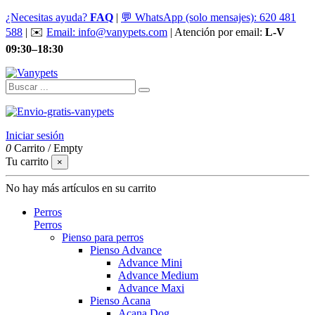
¿Necesitas ayuda?
FAQ
|
💬 WhatsApp (solo mensajes): 620 481
588
| ✉️
Email: info@vanypets.com
| Atención por email:
L-V
09:30–18:30
Iniciar sesión
0
Carrito
/
Empty
Tu carrito
×
No hay más artículos en su carrito
Perros
Perros
Pienso para perros
Pienso Advance
Advance Mini
Advance Medium
Advance Maxi
Pienso Acana
Acana Dog