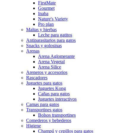
FirstMate
Gourmet
Inaba
Nature's Variety
Pro plan
Maltas y hierbas
Leche para gatitos
Antiparasitarios para gatos
Snacks y golosinas
Arenas
Arena Aglomerante
Arena Vegetal
Arena Silice
Areneros y accesorios
Rascadores
Juguetes para gatos
Juguetes Kong
Cañas para gatos
Juguetes interactivos
Camas para gatos
Transportines gatos
Bolsos transportines
Comederos y bebederos
Higiene
Champú y cepillos para gatos