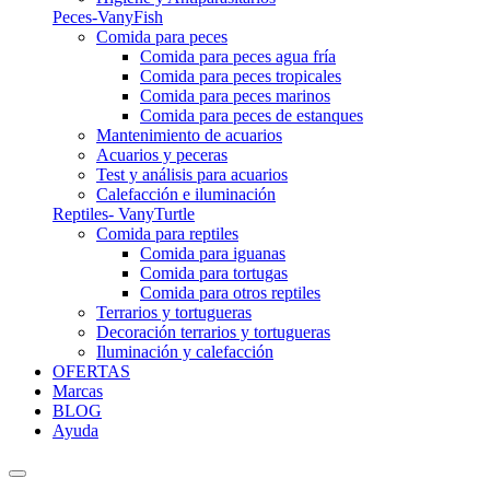
Peces-VanyFish
Comida para peces
Comida para peces agua fría
Comida para peces tropicales
Comida para peces marinos
Comida para peces de estanques
Mantenimiento de acuarios
Acuarios y peceras
Test y análisis para acuarios
Calefacción e iluminación
Reptiles- VanyTurtle
Comida para reptiles
Comida para iguanas
Comida para tortugas
Comida para otros reptiles
Terrarios y tortugueras
Decoración terrarios y tortugueras
Iluminación y calefacción
OFERTAS
Marcas
BLOG
Ayuda