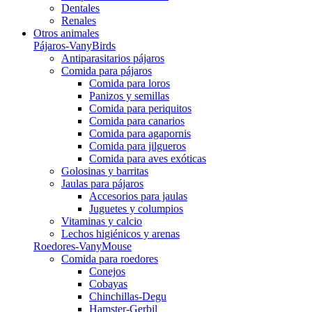
Dentales
Renales
Otros animales
Pájaros-VanyBirds
Antiparasitarios pájaros
Comida para pájaros
Comida para loros
Panizos y semillas
Comida para periquitos
Comida para canarios
Comida para agapornis
Comida para jilgueros
Comida para aves exóticas
Golosinas y barritas
Jaulas para pájaros
Accesorios para jaulas
Juguetes y columpios
Vitaminas y calcio
Lechos higiénicos y arenas
Roedores-VanyMouse
Comida para roedores
Conejos
Cobayas
Chinchillas-Degu
Hamster-Gerbil