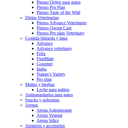
Pienso Orijen para gatos
Pienso Pro Plan
Pienso Taste of the Wild
Dietas Veterinarias
Pienso Advance Veterinario
Pienso Ownat Care
Pienso Pro plan Veterinary
Comida húmeda y latas
Advance
Advance veterinary
Felix
FirstMate
Gourmet
Inaba
Nature's Variety
Pro plan
Maltas y hierbas
Leche para gatitos
Antiparasitarios para gatos
Snacks y golosinas
Arenas
Arena Aglomerante
Arena Vegetal
Arena Silice
Areneros y accesorios