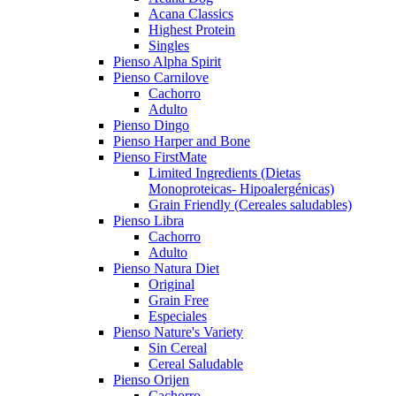
Acana Classics
Highest Protein
Singles
Pienso Alpha Spirit
Pienso Carnilove
Cachorro
Adulto
Pienso Dingo
Pienso Harper and Bone
Pienso FirstMate
Limited Ingredients (Dietas
Monoproteicas- Hipoalergénicas)
Grain Friendly (Cereales saludables)
Pienso Libra
Cachorro
Adulto
Pienso Natura Diet
Original
Grain Free
Especiales
Pienso Nature's Variety
Sin Cereal
Cereal Saludable
Pienso Orijen
Cachorro