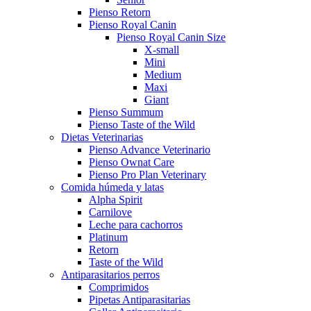
Pienso Retorn
Pienso Royal Canin
Pienso Royal Canin Size
X-small
Mini
Medium
Maxi
Giant
Pienso Summum
Pienso Taste of the Wild
Dietas Veterinarias
Pienso Advance Veterinario
Pienso Ownat Care
Pienso Pro Plan Veterinary
Comida húmeda y latas
Alpha Spirit
Carnilove
Leche para cachorros
Platinum
Retorn
Taste of the Wild
Antiparasitarios perros
Comprimidos
Pipetas Antiparasitarias