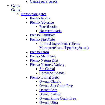
Camas para perros
Gatos
Gatos
Pienso para gatos
Pienso Acana
Pienso Advance
Esterilizado
No esterilizado
Pienso Carnilove
Pienso FirstMate
Limited Ingredients (Dietas
Monoprotéicas- Hipoalergénicas)
Pienso Libra
Pienso MeatCrisp
Pienso Natura Diet
Pienso Nature's Variety
Sin Cereal
Cereal Saludable
Pienso Ownat Gato
Ownat Classic
Ownat Just Grain Free
Ownat Care
Ownat Author
Ownat Prime Grain Free
Ownat Ultra