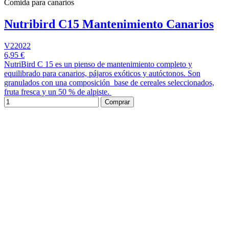
Comida para canarios
Nutribird C15 Mantenimiento Canarios
V22022
6,95 €
NutriBird C 15 es un pienso de mantenimiento completo y
equilibrado para canarios, pájaros exóticos y autóctonos. Son
granulados con una composición base de cereales seleccionados,
fruta fresca y un 50 % de alpiste.
Comprar