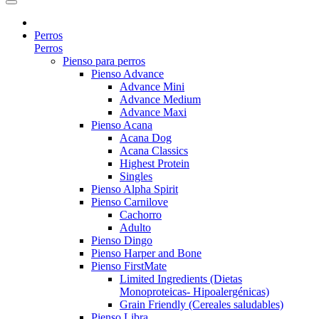
Perros
Perros
Pienso para perros
Pienso Advance
Advance Mini
Advance Medium
Advance Maxi
Pienso Acana
Acana Dog
Acana Classics
Highest Protein
Singles
Pienso Alpha Spirit
Pienso Carnilove
Cachorro
Adulto
Pienso Dingo
Pienso Harper and Bone
Pienso FirstMate
Limited Ingredients (Dietas
Monoproteicas- Hipoalergénicas)
Grain Friendly (Cereales saludables)
Pienso Libra