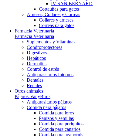
IV SAN BERNARD
Cortauñas para gatos
Arneses, Collares y Correas
Collares y arneses
Correas para gatos
Farmacia Veterinaria
Farmacia Veterinaria
Suplementos y Vitaminas
Condroprotectores
Digestivos
Hepáticos
Dermatitis
Control de estrés
Antiparasitarios Internos
Dentales
Renales
Otros animales
Pájaros-VanyBirds
Antiparasitarios pájaros
Comida para pájaros
Comida para loros
Panizos y semillas
Comida para periquitos
Comida para canarios
Comida para agapornis