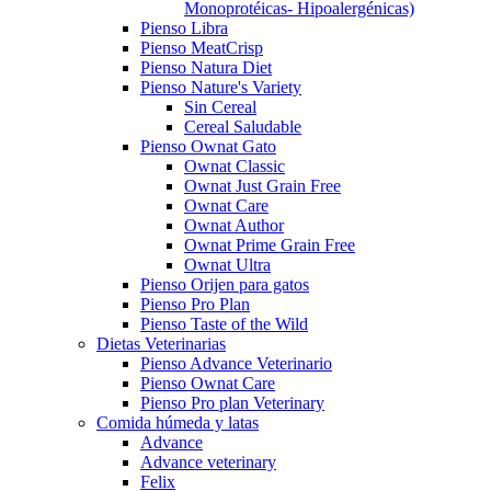
Monoprotéicas- Hipoalergénicas)
Pienso Libra
Pienso MeatCrisp
Pienso Natura Diet
Pienso Nature's Variety
Sin Cereal
Cereal Saludable
Pienso Ownat Gato
Ownat Classic
Ownat Just Grain Free
Ownat Care
Ownat Author
Ownat Prime Grain Free
Ownat Ultra
Pienso Orijen para gatos
Pienso Pro Plan
Pienso Taste of the Wild
Dietas Veterinarias
Pienso Advance Veterinario
Pienso Ownat Care
Pienso Pro plan Veterinary
Comida húmeda y latas
Advance
Advance veterinary
Felix