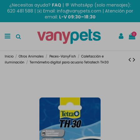
¿Necesitas ayuda?
FAQ
|
💬 WhatsApp (solo mensajes):
620 481 588
| ✉️
Email: info@vanypets.com
| Atención por
email:
L-V 09:30–18:30
0
Inicio
Otros Animales
Peces-VanyFish
Calefacción e
iluminación
Termómetro digital para acuario Tetratech TH30