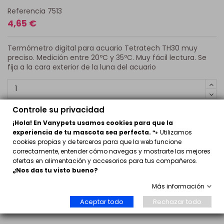
Referencia
7513
4,65 €
Termómetro digital para acuario Tetratech TH30 muy
preciso. Medición entre 20ºC y 35ºC. Muy fácil lectura. Se
fija a la cara exterior de la luna del acuario
Controle su privacidad
Comprar
¡Hola! En Vanypets usamos cookies para que la
experiencia de tu mascota sea perfecta.
🐾 Utilizamos
cookies propias y de terceros para que la web funcione
correctamente, entender cómo navegas y mostrarte las mejores
termometro tetra
ofertas en alimentación y accesorios para tus compañeros.
¿Nos das tu visto bueno?
ENVÍO GRATUITO A PARTIR DE 29€
Más información
Aceptar todo
Rechazar todo
prueba