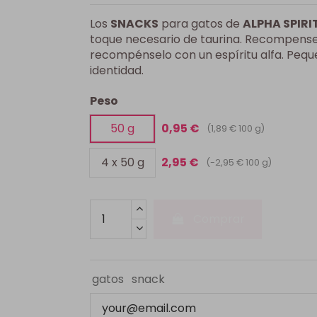
Los
SNACKS
para gatos de
ALPHA SPIRI
toque necesario de taurina. Recompense 
recompénselo con un espíritu alfa. Peq
identidad.
Peso
50 g
0,95 €
(1,89 € 100 g)
4 x 50 g
2,95 €
(-2,95 € 100 g)
Comprar
gatos
snack