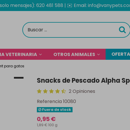
solo mensajes): 620 481 588
| ✉️
Email: info@vanypets.c
OFERT
A VETERINARIA
OTROS ANIMALES
it para gatos
Snacks de Pescado Alpha Spi
2 Opiniones
Referencia
10080
Fuera de stock
0,95 €
1,89 € 100 g