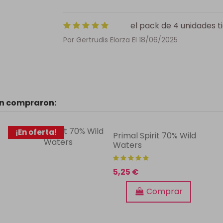
el pack de 4 unidades t
Por
Gertrudis Elorza
El
18/06/2025
én compraron:
¡En oferta!
Primal Spirit 70% Wild
Waters
5,25 €
Comprar