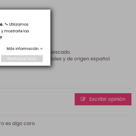
a.
🐾 Utilizamos
y mostrarte las
?
extrusión.
Más información
naturales de carne y pescado.
ntes de empresas locales y de origen español.
Rechazar todo
Escribir opinión
ro es algo caro