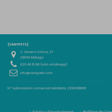
[VANYPETS]
C. Severo Ochoa, 27
29590 Málaga
620 48 15 88 (sólo whatsapp)
info@vanypets.com
N.º autorización comercial detallista: Z29008B816
Envío y Devoluciones
Política de Co