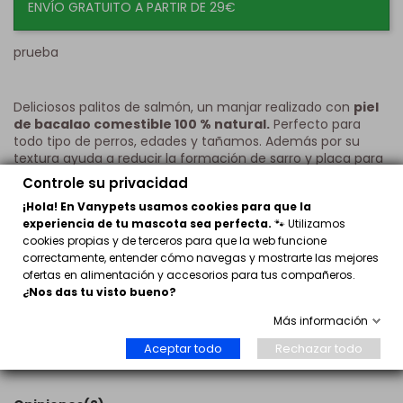
ENVÍO GRATUITO A PARTIR DE 29€
prueba
Deliciosos palitos de salmón, un manjar realizado con
piel
de bacalao comestible 100 % natural.
Perfecto para
todo tipo de perros, edades y tañamos. Además por su
textura ayuda a reducir la formación de sarro y placa para
encías y dientes más sanos.
Controle su privacidad
Ingredientes:
¡Hola! En Vanypets usamos cookies para que la
experiencia de tu mascota sea perfecta.
🐾 Utilizamos
100% piel de bacalao
cookies propias y de terceros para que la web funcione
Composición Analítica:
correctamente, entender cómo navegas y mostrarte las mejores
ofertas en alimentación y accesorios para tus compañeros.
Proteína bruta: 58%
¿Nos das tu visto bueno?
Aceite y grasas brutas: 0.8%
Más información
Ceniza bruta: 2.5%
Humedad: 16%
Aceptar todo
Rechazar todo