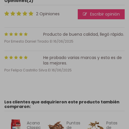
Opiniones
(2)
2 Opiniones
Escribir opinión
Producto de buena calidad, llegó rápido.
Por
Ernesto Daniel Tirado
El
16/06/2025
He probado varias marcas y esta es de
las mejores.
Por
Felipa Castrillo Silva
El
16/06/2025
Los clientes que adquirieron este producto también
compraron:
Acana
Puntas
Patas
Classic
de
de