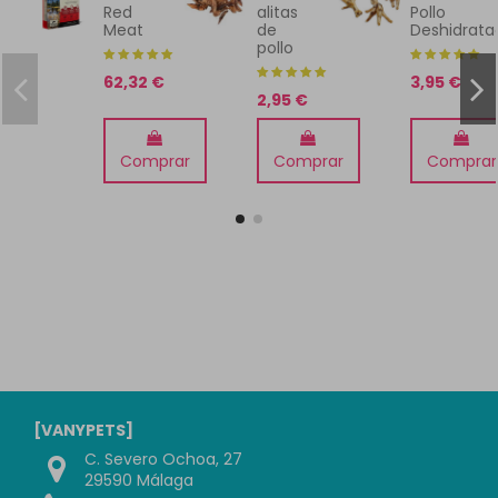
Red
alitas
Pollo
Meat
de
Deshidrata
pollo
62,32 €
3,95 €
2,95 €
Comprar
Comprar
Comprar
[VANYPETS]
C. Severo Ochoa, 27
29590 Málaga