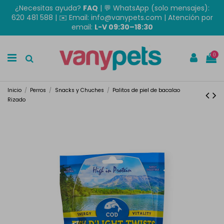
¿Necesitas ayuda?
FAQ
|
💬 WhatsApp (solo mensajes):
620 481 588
| ✉️
Email: info@vanypets.com
| Atención por
email:
L-V 09:30–18:30
0
Inicio
Perros
Snacks y Chuches
Palitos de piel de bacalao
Rizado