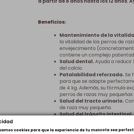
a partir de 8 años hasta los 12 años
.
A
Beneficios:
Mantenimiento de la vitalid
la vitalidad de los perros de r
envejecimiento (concretamente
contiene un complejo patentado
Salud dental.
Ayuda a reducir 
del calcio.
Patalabilidad reforzada.
Se 
para que se adapte perfectame
de 4 kg. Además, su fórmula exc
perros de razas muy pequeñas.
Salud del tracto urinario.
Cont
de raza muy pequeña.
Salud del tránsito intestinal.
una tendencia al estreñimiento. 
acidad
ayuda a facilitar el tránsito inte
usamos cookies para que la experiencia de tu mascota sea perfect
digestibles, se contribuye a mej