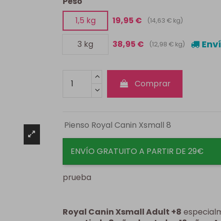
Peso
1,5 kg
19,95 €
(14,63 € kg)
Enví
3 kg
38,95 €
(12,98 € kg)
Comprar
Pienso Royal Canin Xsmall 8
ENVÍO GRATUITO A PARTIR DE 29€
prueba
Royal Canin Xsmall Adult +8
especialm