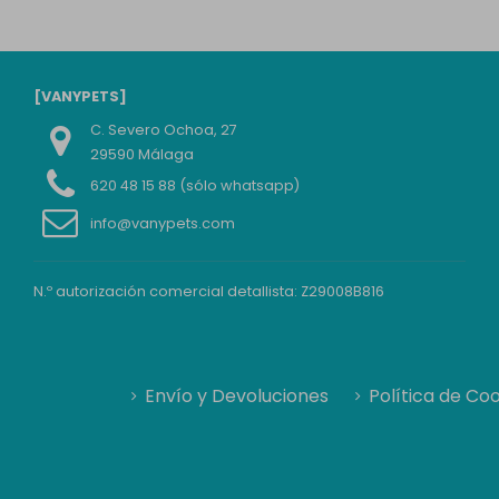
[VANYPETS]
C. Severo Ochoa, 27
29590 Málaga
620 48 15 88 (sólo whatsapp)
info@vanypets.com
N.º autorización comercial detallista: Z29008B816
Envío y Devoluciones
Política de Co