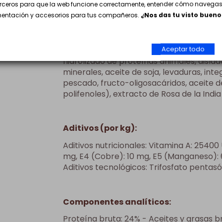
erceros para que la web funcione correctamente, entender cómo navegas 
imentación y accesorios para tus compañeros.
¿Nos das tu visto bueno
Ingredientes:
Aceptar todo
Arroz, harina de maíz, carne de ave desh
hidrolizado de proteínas animales, aislad
minerales, aceite de soja, levaduras, inte
pescado, fructo-oligosacáridos, aceite d
polifenoles), extracto de Rosa de la India
Aditivos (por kg):
Aditivos nutricionales: Vitamina A: 25400 U
mg, E4 (Cobre): 10 mg, E5 (Manganeso): 6
Aditivos tecnológicos: Trifosfato pentasó
Componentes analíticos:
Proteína bruta: 24% - Aceites y grasas bru