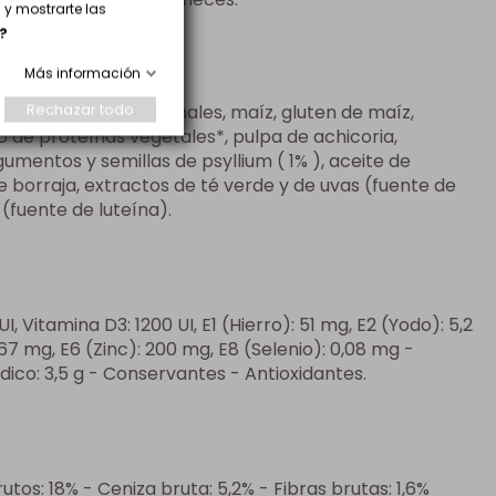
y mostrarte las
?
Más información
Rechazar todo
idratada, grasas animales, maíz, gluten de maíz,
o de proteínas vegetales*, pulpa de achicoria,
gumentos y semillas de psyllium ( 1% ), aceite de
e borraja, extractos de té verde y de uvas (fuente de
 (fuente de luteína).
I, Vitamina D3: 1200 UI, E1 (Hierro): 51 mg, E2 (Yodo): 5,2
7 mg, E6 (Zinc): 200 mg, E8 (Selenio): 0,08 mg -
dico: 3,5 g - Conservantes - Antioxidantes.
tos: 18% - Ceniza bruta: 5,2% - Fibras brutas: 1,6%