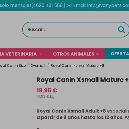
solo mensajes): 620 481 588
| ✉️
Email: info@vanypets.c
OFERT
A VETERINARIA
OTROS ANIMALES
oyal Canin Size
X-small
Royal Canin Xsmall Mature +8
Royal Canin Xsmall Mature 
19,95 €
14,63 € kg
Royal Canin Xsmall Adult +8
especialm
a partir de 8 años hasta los 12 años
.
A