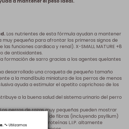
yuda a mantener el peso ideal.
ad.
Los nutrientes de esta fórmula ayudan a mantener
aza muy pequeña para afrontar los primeros signos de
 las funciones cardiaca y renal). X-SMALL MATURE +8
 de antioxidantes.
la formación de sarro gracias a los agentes quelantes
ha desarrollado una croqueta de pequeño tamaño
nte a la mandíbula miniatura de los perros de menos
lusiva ayuda a estimular el apetito caprichoso de los
ribuye a la buena salud del sistema urinario del perro
Los perros de razas muy pequeñas pueden mostrar
El aporte equilibrado de fibras (incluyendo psyllium)
stinal y gracias a las proteínas L.I.P. altamente
a.
🐾 Utilizamos
orar la calidad de las heces.