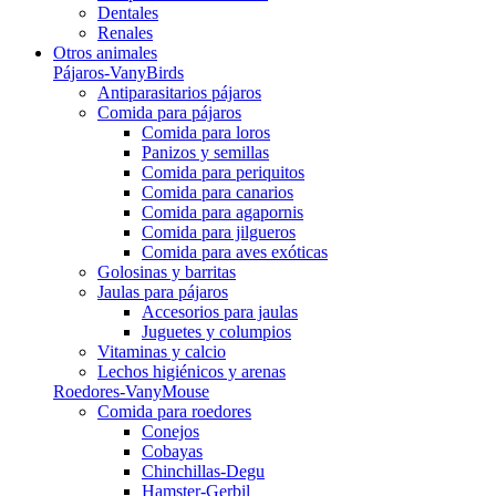
Dentales
Renales
Otros animales
Pájaros-VanyBirds
Antiparasitarios pájaros
Comida para pájaros
Comida para loros
Panizos y semillas
Comida para periquitos
Comida para canarios
Comida para agapornis
Comida para jilgueros
Comida para aves exóticas
Golosinas y barritas
Jaulas para pájaros
Accesorios para jaulas
Juguetes y columpios
Vitaminas y calcio
Lechos higiénicos y arenas
Roedores-VanyMouse
Comida para roedores
Conejos
Cobayas
Chinchillas-Degu
Hamster-Gerbil