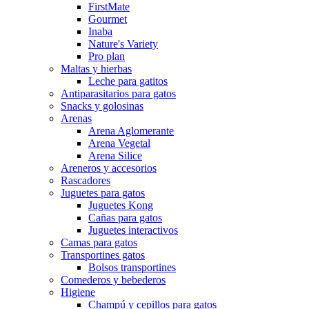
FirstMate
Gourmet
Inaba
Nature's Variety
Pro plan
Maltas y hierbas
Leche para gatitos
Antiparasitarios para gatos
Snacks y golosinas
Arenas
Arena Aglomerante
Arena Vegetal
Arena Silice
Areneros y accesorios
Rascadores
Juguetes para gatos
Juguetes Kong
Cañas para gatos
Juguetes interactivos
Camas para gatos
Transportines gatos
Bolsos transportines
Comederos y bebederos
Higiene
Champú y cepillos para gatos