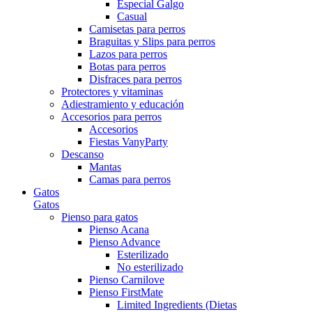
Especial Galgo
Casual
Camisetas para perros
Braguitas y Slips para perros
Lazos para perros
Botas para perros
Disfraces para perros
Protectores y vitaminas
Adiestramiento y educación
Accesorios para perros
Accesorios
Fiestas VanyParty
Descanso
Mantas
Camas para perros
Gatos
Gatos
Pienso para gatos
Pienso Acana
Pienso Advance
Esterilizado
No esterilizado
Pienso Carnilove
Pienso FirstMate
Limited Ingredients (Dietas