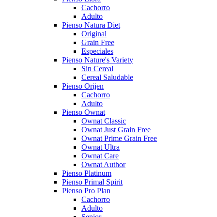
Cachorro
Adulto
Pienso Natura Diet
Original
Grain Free
Especiales
Pienso Nature's Variety
Sin Cereal
Cereal Saludable
Pienso Orijen
Cachorro
Adulto
Pienso Ownat
Ownat Classic
Ownat Just Grain Free
Ownat Prime Grain Free
Ownat Ultra
Ownat Care
Ownat Author
Pienso Platinum
Pienso Primal Spirit
Pienso Pro Plan
Cachorro
Adulto
Senior