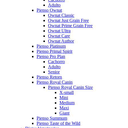
Adulto
Pienso Ownat
Ownat Classic
Ownat Just Grain Free
Ownat Prime Grain Free
Ownat Ultra
Ownat Care
Ownat Author
Pienso Platinum
Pienso Primal Spirit
Pienso Pro Plan
Cachorro
Adulto
Senior
Pienso Retorn
Pienso Royal Canin
Pienso Royal Canin Size
X-small
Mini
Medium
Maxi
Giant
Pienso Summum
Pienso Taste of the Wild