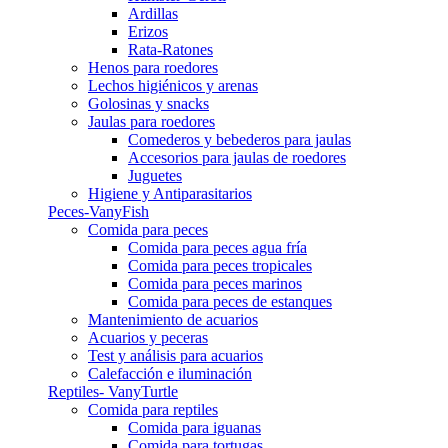
Ardillas
Erizos
Rata-Ratones
Henos para roedores
Lechos higiénicos y arenas
Golosinas y snacks
Jaulas para roedores
Comederos y bebederos para jaulas
Accesorios para jaulas de roedores
Juguetes
Higiene y Antiparasitarios
Peces-VanyFish
Comida para peces
Comida para peces agua fría
Comida para peces tropicales
Comida para peces marinos
Comida para peces de estanques
Mantenimiento de acuarios
Acuarios y peceras
Test y análisis para acuarios
Calefacción e iluminación
Reptiles- VanyTurtle
Comida para reptiles
Comida para iguanas
Comida para tortugas