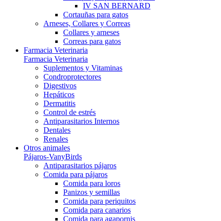
IV SAN BERNARD
Cortauñas para gatos
Arneses, Collares y Correas
Collares y arneses
Correas para gatos
Farmacia Veterinaria
Farmacia Veterinaria
Suplementos y Vitaminas
Condroprotectores
Digestivos
Hepáticos
Dermatitis
Control de estrés
Antiparasitarios Internos
Dentales
Renales
Otros animales
Pájaros-VanyBirds
Antiparasitarios pájaros
Comida para pájaros
Comida para loros
Panizos y semillas
Comida para periquitos
Comida para canarios
Comida para agapornis