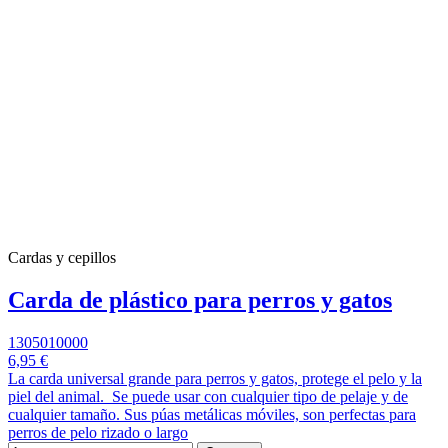
Cardas y cepillos
Carda de plástico para perros y gatos
1305010000
6,95 €
La carda universal grande para perros y gatos, protege el pelo y la
piel del animal. Se puede usar con cualquier tipo de pelaje y de
cualquier tamaño. Sus púas metálicas móviles, son perfectas para
perros de pelo rizado o largo