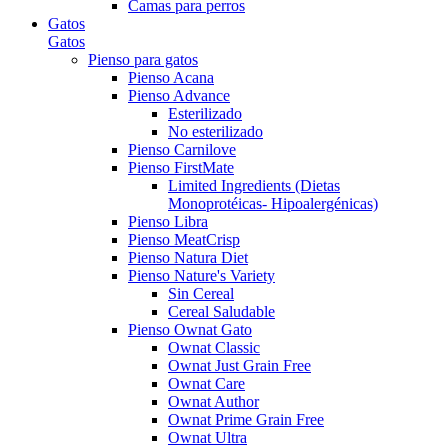
Camas para perros
Gatos
Gatos
Pienso para gatos
Pienso Acana
Pienso Advance
Esterilizado
No esterilizado
Pienso Carnilove
Pienso FirstMate
Limited Ingredients (Dietas
Monoprotéicas- Hipoalergénicas)
Pienso Libra
Pienso MeatCrisp
Pienso Natura Diet
Pienso Nature's Variety
Sin Cereal
Cereal Saludable
Pienso Ownat Gato
Ownat Classic
Ownat Just Grain Free
Ownat Care
Ownat Author
Ownat Prime Grain Free
Ownat Ultra