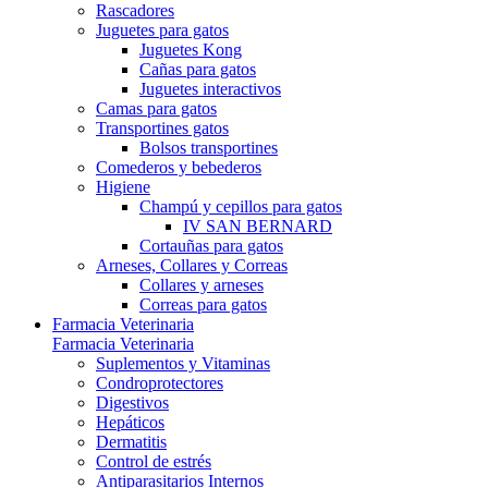
Rascadores
Juguetes para gatos
Juguetes Kong
Cañas para gatos
Juguetes interactivos
Camas para gatos
Transportines gatos
Bolsos transportines
Comederos y bebederos
Higiene
Champú y cepillos para gatos
IV SAN BERNARD
Cortauñas para gatos
Arneses, Collares y Correas
Collares y arneses
Correas para gatos
Farmacia Veterinaria
Farmacia Veterinaria
Suplementos y Vitaminas
Condroprotectores
Digestivos
Hepáticos
Dermatitis
Control de estrés
Antiparasitarios Internos