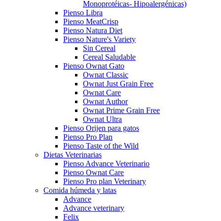
Monoprotéicas- Hipoalergénicas)
Pienso Libra
Pienso MeatCrisp
Pienso Natura Diet
Pienso Nature's Variety
Sin Cereal
Cereal Saludable
Pienso Ownat Gato
Ownat Classic
Ownat Just Grain Free
Ownat Care
Ownat Author
Ownat Prime Grain Free
Ownat Ultra
Pienso Orijen para gatos
Pienso Pro Plan
Pienso Taste of the Wild
Dietas Veterinarias
Pienso Advance Veterinario
Pienso Ownat Care
Pienso Pro plan Veterinary
Comida húmeda y latas
Advance
Advance veterinary
Felix