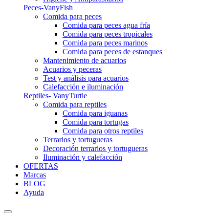
Peces-VanyFish
Comida para peces
Comida para peces agua fría
Comida para peces tropicales
Comida para peces marinos
Comida para peces de estanques
Mantenimiento de acuarios
Acuarios y peceras
Test y análisis para acuarios
Calefacción e iluminación
Reptiles- VanyTurtle
Comida para reptiles
Comida para iguanas
Comida para tortugas
Comida para otros reptiles
Terrarios y tortugueras
Decoración terrarios y tortugueras
Iluminación y calefacción
OFERTAS
Marcas
BLOG
Ayuda