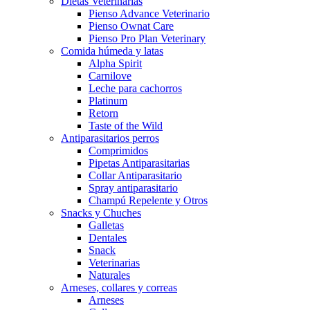
Dietas Veterinarias
Pienso Advance Veterinario
Pienso Ownat Care
Pienso Pro Plan Veterinary
Comida húmeda y latas
Alpha Spirit
Carnilove
Leche para cachorros
Platinum
Retorn
Taste of the Wild
Antiparasitarios perros
Comprimidos
Pipetas Antiparasitarias
Collar Antiparasitario
Spray antiparasitario
Champú Repelente y Otros
Snacks y Chuches
Galletas
Dentales
Snack
Veterinarias
Naturales
Arneses, collares y correas
Arneses