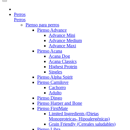
Perros
Perros
Pienso para perros
Pienso Advance
Advance Mini
Advance Medium
Advance Maxi
Pienso Acana
Acana Dog
Acana Classics
Highest Protein
Singles
Pienso Alpha Spirit
Pienso Carnilove
Cachorro
Adulto
Pienso Dingo
Pienso Harper and Bone
Pienso FirstMate
Limited Ingredients (Dietas
Monoproteicas- Hipoalergénicas)
Grain Friendly (Cereales saludables)
Pienso Libra