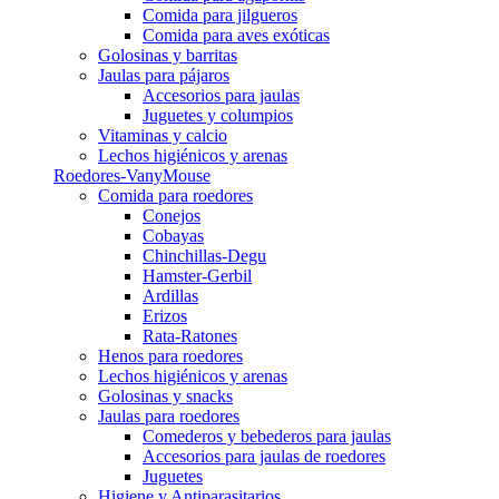
Comida para jilgueros
Comida para aves exóticas
Golosinas y barritas
Jaulas para pájaros
Accesorios para jaulas
Juguetes y columpios
Vitaminas y calcio
Lechos higiénicos y arenas
Roedores-VanyMouse
Comida para roedores
Conejos
Cobayas
Chinchillas-Degu
Hamster-Gerbil
Ardillas
Erizos
Rata-Ratones
Henos para roedores
Lechos higiénicos y arenas
Golosinas y snacks
Jaulas para roedores
Comederos y bebederos para jaulas
Accesorios para jaulas de roedores
Juguetes
Higiene y Antiparasitarios