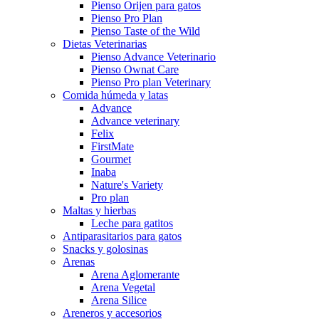
Pienso Orijen para gatos
Pienso Pro Plan
Pienso Taste of the Wild
Dietas Veterinarias
Pienso Advance Veterinario
Pienso Ownat Care
Pienso Pro plan Veterinary
Comida húmeda y latas
Advance
Advance veterinary
Felix
FirstMate
Gourmet
Inaba
Nature's Variety
Pro plan
Maltas y hierbas
Leche para gatitos
Antiparasitarios para gatos
Snacks y golosinas
Arenas
Arena Aglomerante
Arena Vegetal
Arena Silice
Areneros y accesorios