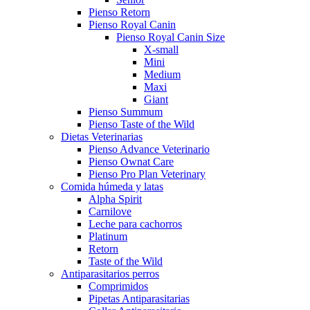
Pienso Retorn
Pienso Royal Canin
Pienso Royal Canin Size
X-small
Mini
Medium
Maxi
Giant
Pienso Summum
Pienso Taste of the Wild
Dietas Veterinarias
Pienso Advance Veterinario
Pienso Ownat Care
Pienso Pro Plan Veterinary
Comida húmeda y latas
Alpha Spirit
Carnilove
Leche para cachorros
Platinum
Retorn
Taste of the Wild
Antiparasitarios perros
Comprimidos
Pipetas Antiparasitarias