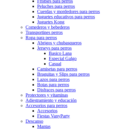
Frisbies para perros
Peluches para perros
Cuerdas y mordedores para perros
Juguetes educativos para perros
Juguetes Kong
Comederos y bebederos
Transportines perros
Ropa para perros
Abrigos y chubasqueros
Jerseys para perros
Basico Lana
Especial Galgo
Casual
Camisetas para perros
Braguitas y Slips para perros
Lazos para perros
Botas para perros
Disfraces para perros
Protectores y vitaminas
Adiestramiento y educación
Accesorios para perros
Accesorios
Fiestas VanyParty
Descanso
Mantas