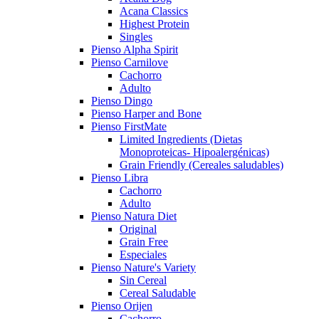
Acana Classics
Highest Protein
Singles
Pienso Alpha Spirit
Pienso Carnilove
Cachorro
Adulto
Pienso Dingo
Pienso Harper and Bone
Pienso FirstMate
Limited Ingredients (Dietas
Monoproteicas- Hipoalergénicas)
Grain Friendly (Cereales saludables)
Pienso Libra
Cachorro
Adulto
Pienso Natura Diet
Original
Grain Free
Especiales
Pienso Nature's Variety
Sin Cereal
Cereal Saludable
Pienso Orijen
Cachorro