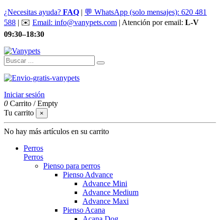
¿Necesitas ayuda?
FAQ
|
💬 WhatsApp (solo mensajes): 620 481
588
| ✉️
Email: info@vanypets.com
| Atención por email:
L-V
09:30–18:30
Iniciar sesión
0
Carrito
/
Empty
Tu carrito
×
No hay más artículos en su carrito
Perros
Perros
Pienso para perros
Pienso Advance
Advance Mini
Advance Medium
Advance Maxi
Pienso Acana
Acana Dog