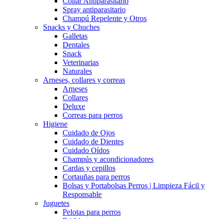
Collar Antiparasitario
Spray antiparasitario
Champú Repelente y Otros
Snacks y Chuches
Galletas
Dentales
Snack
Veterinarias
Naturales
Arneses, collares y correas
Arneses
Collares
Deluxe
Correas para perros
Higiene
Cuidado de Ojos
Cuidado de Dientes
Cuidado Oídos
Champús y acondicionadores
Cardas y cepillos
Cortauñas para perros
Bolsas y Portabolsas Perros | Limpieza Fácil y
Responsable
Juguetes
Pelotas para perros