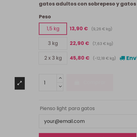
gatos adultos con sobrepeso y gatos
Peso
1,5 kg
13,90 €
(9,26 € kg)
3 kg
22,90 €
(7,63 € kg)
Env
2 x 3 kg
45,80 €
(-12,18 € kg)
Comprar
Pienso light para gatos