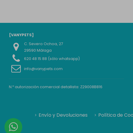
[VANYPETS]
C. Severo Ochoa, 27
29590 Málaga
620 48 15 88 (sólo whatsapp)
info@vanypets.com
N.º autorización comercial detallista: Z29008B816
Envío y Devoluciones
Política de Co