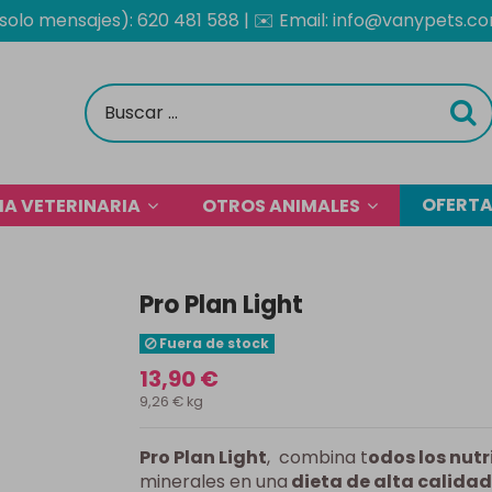
solo mensajes): 620 481 588
| ✉️
Email: info@vanypets.c
OFERT
A VETERINARIA
OTROS ANIMALES
Pro Plan Light
Fuera de stock
13,90 €
9,26 € kg
Pro Plan Light
,
combina t
odos los nutr
minerales en una
dieta de alta calidad