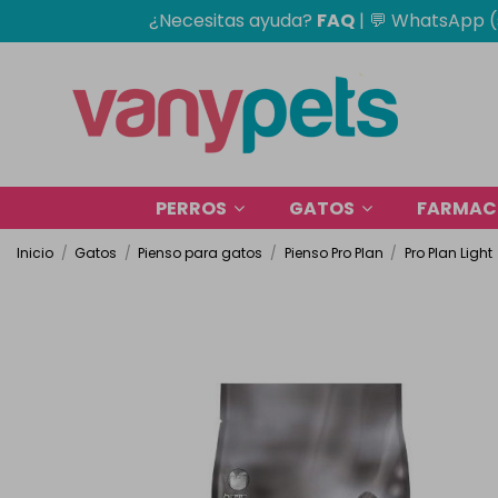
¿Necesitas ayuda?
FAQ
|
💬 WhatsApp (
PERROS
GATOS
FARMACI
Inicio
Gatos
Pienso para gatos
Pienso Pro Plan
Pro Plan Light