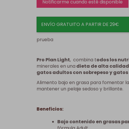
ENVÍO GRATUITO A PARTIR DE 29€
prueba
Pro Plan Light
,
combina t
odos los nutr
minerales en una
dieta de alta calidad
gatos adultos con sobrepeso y gatos
Alimento bajo en grasa para fomentar la
mantener un pelaje sedoso y brillante.
Beneficios:
Bajo contenido en grasas pa
fórmula Adult.