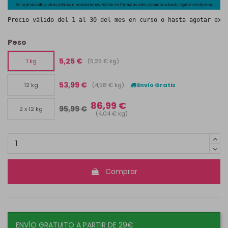
Precio válido del 1 al 30 del mes en curso o hasta agotar exi
Peso
5,25 €
(5,25 € kg)
1 kg
53,99 €
(4,58 € kg)
Envío Gratis
12 kg
86,99 €
95,99 €
2 x 12 kg
(4,04 € kg)
Comprar
ENVÍO GRATUITO A PARTIR DE 29€