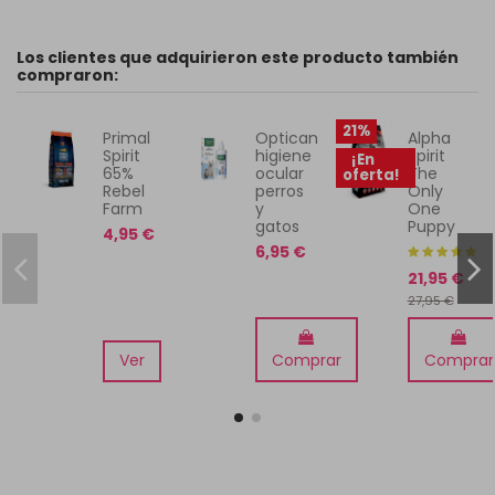
Los clientes que adquirieron este producto también
compraron:
21%
Primal
Optican
Alpha
Spirit
higiene
Spirit
¡En
65%
ocular
The
oferta!
Rebel
perros
Only
Farm
y
One
gatos
Puppy
4,95 €
6,95 €
21,95 €
27,95 €
Ver
Comprar
Comprar