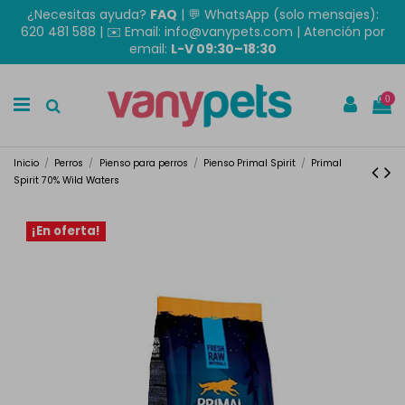
¿Necesitas ayuda?
FAQ
|
💬 WhatsApp (solo mensajes):
620 481 588
| ✉️
Email: info@vanypets.com
| Atención por
email:
L-V 09:30–18:30
0
Inicio
Perros
Pienso para perros
Pienso Primal Spirit
Primal
Spirit 70% Wild Waters
¡En oferta!