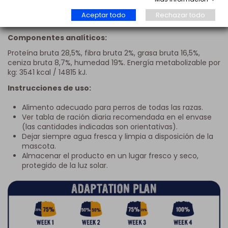
cerevisiae), calabaza, pera, piña, tomillo (Thymus vulgaris),
cilantro (Coriandrum sativum), cúrcuma (Curcuma
Aceptar todo
Rechazar todo
longa).
Componentes analíticos:
Proteína bruta 28,5%, fibra bruta 2%, grasa bruta 16,5%,
ceniza bruta 8,7%, humedad 19%. Energía metabolizable por
kg: 3541 kcal / 14815 kJ.
Instrucciones de uso:
Alimento adecuado para perros de todas las razas.
Ver tabla de ración diaria recomendada en el envase
(las cantidades indicadas son orientativas).
Dejar siempre agua fresca y limpia a disposición de la
mascota.
Almacenar el producto en un lugar fresco y seco,
protegido de la luz solar.