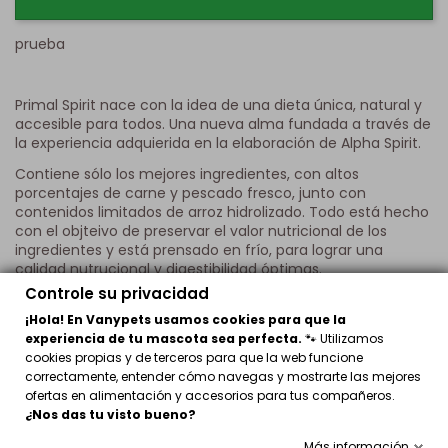
prueba
Primal Spirit nace con la idea de una dieta única, natural y
accesible para todos. Una nueva alma fundada a través de
la experiencia adquierida en la elaboración de Alpha Spirit.
Contiene sólo los mejores ingredientes, con altos
porcentajes de carne y pescado fresco, junto con
contenidos limitados de arroz hidrolizado. Todo está hecho
con el objteivo de preservar el valor nutricional de los
ingredientes y está prensado en frío, para lograr una
calidad nutrucional y digestibilidad óptimas.
Controle su privacidad
Primal Spirit 70% Wild Waters
apto para todos los perros
sea cual sea su edad y tamaño, contiene un 70% de
¡Hola! En Vanypets usamos cookies para que la
ingredientes frescos, como
50% pescado y 20% de
experiencia de tu mascota sea perfecta.
🐾 Utilizamos
pollo
junto a contenidos limitados de arroz hidrolizado.
cookies propias y de terceros para que la web funcione
correctamente, entender cómo navegas y mostrarte las mejores
Ingredientes:
ofertas en alimentación y accesorios para tus compañeros.
¿Nos das tu visto bueno?
50 % pescado fresco, 20% pollo fresco, arroz, pulpa de
remolacha, levadura de cerveza (Saccharomyces
Más información