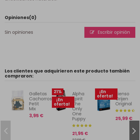
Opiniones
(0)
Sin opiniones
Escribir opinión
Los clientes que adquirieron este producto también
compraron:
21%
¡En
Galletas
Alpha
Pienso
oferta!
Cachorros
Spirit
Orijen
¡En
Petit
The
Original
oferta!
Mix
Only
One
3,95 €
25,99 €
Puppy
21,95 €
27,95 €