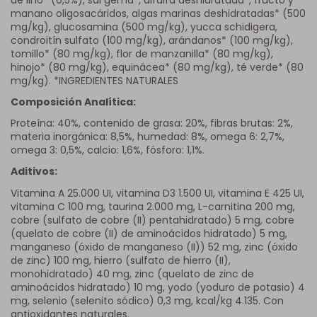
manano oligosacáridos, algas marinas deshidratadas* (500
mg/kg), glucosamina (500 mg/kg), yucca schidigera,
condroitín sulfato (100 mg/kg), arándanos* (100 mg/kg),
tomillo* (80 mg/kg), flor de manzanilla* (80 mg/kg),
hinojo* (80 mg/kg), equinácea* (80 mg/kg), té verde* (80
mg/kg). *INGREDIENTES NATURALES
Composición Analítica:
Proteína: 40%, contenido de grasa: 20%, fibras brutas: 2%,
materia inorgánica: 8,5%, humedad: 8%, omega 6: 2,7%,
omega 3: 0,5%, calcio: 1,6%, fósforo: 1,1%.
Aditivos:
Vitamina A 25.000 UI, vitamina D3 1.500 UI, vitamina E 425 UI,
vitamina C 100 mg, taurina 2.000 mg, L-carnitina 200 mg,
cobre (sulfato de cobre (II) pentahidratado) 5 mg, cobre
(quelato de cobre (II) de aminoácidos hidratado) 5 mg,
manganeso (óxido de manganeso (II)) 52 mg, zinc (óxido
de zinc) 100 mg, hierro (sulfato de hierro (II),
monohidratado) 40 mg, zinc (quelato de zinc de
aminoácidos hidratado) 10 mg, yodo (yoduro de potasio) 4
mg, selenio (selenito sódico) 0,3 mg, kcal/kg 4.135. Con
antioxidantes naturales.