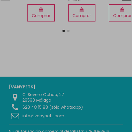
Comprar
Comprar
Comprar
[VANYPETS]
C. Severo Ochoa, 27
29590 Málaga
620 48 15 88 (sólo whatsapp)
info@vanypets.com
N.º autorización comercial detallista: Z29008B816