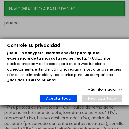
ENVÍO GRATUITO A PARTIR DE 29€
prueba
Pienso para gatos
Ownat Just Grain Free Chicken
,
Controle su privacidad
Alimento completo destinado a gatos de todas las razas.
Con un alto nivel de proteínas, adecuado para el
¡Hola! En Vanypets usamos cookies para que la
organismo carnívoro del gato, su composición proporciona
experiencia de tu mascota sea perfecta.
🐾 Utilizamos
todos los nutrientes necesarios para una alimentación
cookies propias y de terceros para que la web funcione
equilibrada.
correctamente, entender cómo navegas y mostrarte las mejores
ofertas en alimentación y accesorios para tus compañeros.
Ingredientes:
¿Nos das tu visto bueno?
Pollo deshidratado (26%), pollo fresco* (min 12% antes de
Más información
extrusión), cerdo deshidratado (12%), guisantes enteros*
(12%), grasa avícola (preservada con antioxidantes
Aceptar todo
Rechazar todo
naturales), salmón hidrolizado (8%), raíces de mandioca*
(7%), patata deshidratada* (6%), pulpa de remolacha,
proteína hidrolizada de pollo, levadura de cerveza* (1%),
manzana* (1%), huevo deshidratado* (1%), aceite de
pescado (preservado con antioxidantes naturales), semilla
de lino* (0,5%), sal gema*, alfalfa deshidratada*, fructo y