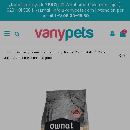
¿Necesitas ayuda?
FAQ
|
💬 WhatsApp (solo mensajes):
620 481 588
| ✉️
Email: info@vanypets.com
| Atención por
email:
L-V 09:30–18:30
0
Inicio
Gatos
Pienso para gatos
Pienso Ownat Gato
Ownat
Just Adult Pollo Grain Free gato