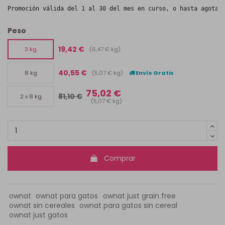
Promoción válida del 1 al 30 del mes en curso, o hasta agotar
Peso
19,42 €
(6,47 € kg)
3 kg
40,55 €
(5,07 € kg)
Envío Gratis
8 kg
75,02 €
81,10 €
2 x 8 kg
(5,07 € kg)
Comprar
ownat
ownat para gatos
ownat just grain free
ownat sin cereales
ownat para gatos sin cereal
ownat just gatos