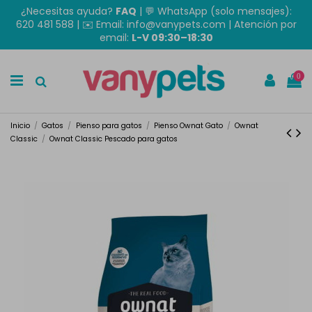
¿Necesitas ayuda?
FAQ
|
💬 WhatsApp (solo mensajes):
620 481 588
| ✉️
Email: info@vanypets.com
| Atención por
email:
L-V 09:30–18:30
0
Inicio
Gatos
Pienso para gatos
Pienso Ownat Gato
Ownat
Classic
Ownat Classic Pescado para gatos