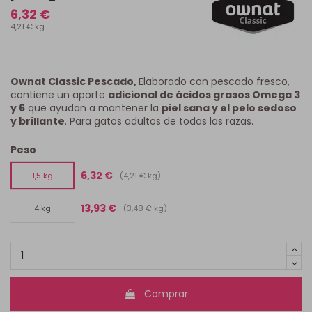
6,32 €
4,21 € kg
Ownat Classic Pescado,
Elaborado con pescado fresco,
contiene un aporte
adicional de ácidos grasos Omega 3
y 6
que ayudan a mantener la
piel sana y el pelo sedoso
y brillante
. Para gatos adultos de todas las razas.
Peso
6,32 €
(4,21 € kg)
1,5 kg
13,93 €
(3,48 € kg)
4 kg
Comprar