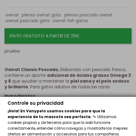
ownat
pienso ownat gato
pienso pescado ownat
ownat pescado gato
ownat fish gatos
ENVÍO GRATUITO A PARTIR DE 29€
prueba
Ownat Classic Pescado,
Elaborado con pescado fresco,
contiene un aporte
adicional de ácidos grasos Omega 3
y 6
que ayudan a mantener la
piel sana y el pelo sedoso
y brillante
. Para gatos adultos de todas las razas.
Ingredientes:
Controle su privacidad
Carnes deshidratadas 22%, pescado 15% (pescado fresco*
10% antes de la extrusión, pescado deshidratado 5%), trigo
¡Hola! En Vanypets usamos cookies para que la
integral* (15%), grasa de pollo, cebada integral* (9%), maíz
experiencia de tu mascota sea perfecta.
🐾 Utilizamos
integral* (9%), arroz integral* (6%), guisantes enteros*
cookies propias y de terceros para que la web funcione
(3%), proteína de maíz, levadura de cerveza* (2%),
correctamente, entender cómo navegas y mostrarte las mejores
proteína hidrolizada de pollo, manzana* (1%), aceite de
ofertas en alimentación y accesorios para tus compañeros.