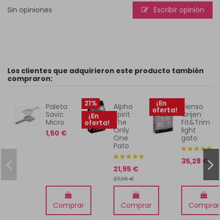
Sin opiniones
Escribir opinión
Los clientes que adquirieron este producto también
compraron:
21%
¡En
Paleta
Alpha
Pienso
oferta!
Savic
Spirit
Orijen
¡En
Micro
The
Fit&Trim
oferta!
Only
light
1,50 €
One
gato
Pato
35,28 €
21,95 €
27,95 €
Comprar
Comprar
Comprar