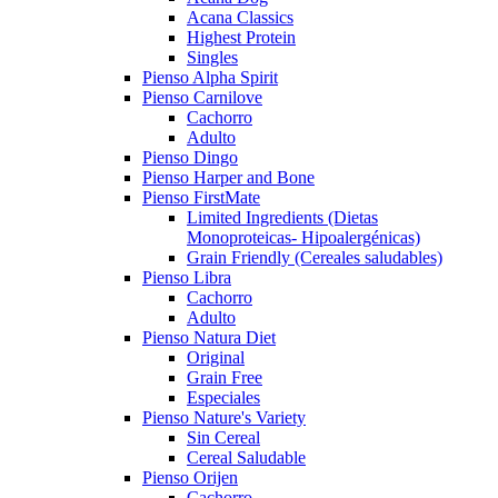
Acana Classics
Highest Protein
Singles
Pienso Alpha Spirit
Pienso Carnilove
Cachorro
Adulto
Pienso Dingo
Pienso Harper and Bone
Pienso FirstMate
Limited Ingredients (Dietas
Monoproteicas- Hipoalergénicas)
Grain Friendly (Cereales saludables)
Pienso Libra
Cachorro
Adulto
Pienso Natura Diet
Original
Grain Free
Especiales
Pienso Nature's Variety
Sin Cereal
Cereal Saludable
Pienso Orijen
Cachorro