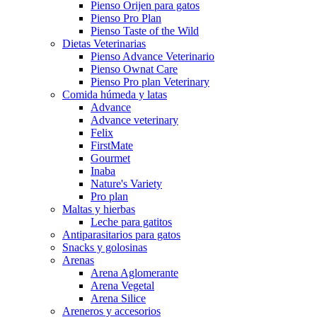
Pienso Orijen para gatos
Pienso Pro Plan
Pienso Taste of the Wild
Dietas Veterinarias
Pienso Advance Veterinario
Pienso Ownat Care
Pienso Pro plan Veterinary
Comida húmeda y latas
Advance
Advance veterinary
Felix
FirstMate
Gourmet
Inaba
Nature's Variety
Pro plan
Maltas y hierbas
Leche para gatitos
Antiparasitarios para gatos
Snacks y golosinas
Arenas
Arena Aglomerante
Arena Vegetal
Arena Silice
Areneros y accesorios