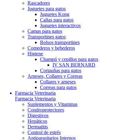
Rascadores
Juguetes para gatos
Juguetes Kong
Cañas para gatos
Juguetes interactivos
Camas para gatos
Transportines gatos
Bolsos transportines
Comederos y bebederos
Higiene
Champú y cepillos para gatos
IV SAN BERNARD
Cortauñas para gatos
Arneses, Collares y Correas
Collares y arneses
Correas para gatos
Farmacia Veterinaria
Farmacia Veterinaria
Suplementos y Vitaminas
Condroprotectores
Digestivos
Hepáticos
Dermatitis
Control de estrés
Antiparasitarios Internos