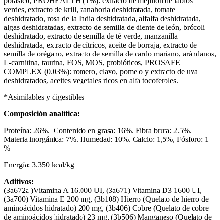
potásico, PROHEALTH (1%): extracto de mejillón de labios
verdes, extracto de krill, zanahoria deshidratada, tomate
deshidratado, rosa de la India deshidratada, alfalfa deshidratada,
algas deshidratadas, extracto de semilla de diente de león, brócoli
deshidratado, extracto de semilla de té verde, manzanilla
deshidratada, extracto de cítricos, aceite de borraja, extracto de
semilla de orégano, extracto de semilla de cardo mariano, arándanos,
L-carnitina, taurina, FOS, MOS, probióticos, PROSAFE
COMPLEX (0.03%): romero, clavo, pomelo y extracto de uva
deshidratados, aceites vegetales ricos en alfa tocoferoles.
*Asimilables y digestibles
Composición analítica:
Proteína: 26%. Contenido en grasa: 16%. Fibra bruta: 2.5%.
Materia inorgánica: 7%. Humedad: 10%. Calcio: 1,5%, Fósforo: 1
%
Energía: 3.350 kcal/kg
Aditivos:
(3a672a )Vitamina A 16.000 UI, (3a671) Vitamina D3 1600 UI,
(3a700) Vitamina E 200 mg, (3b108) Hierro (Quelato de hierro de
aminoácidos hidratado) 200 mg, (3b406) Cobre (Quelato de cobre
de aminoácidos hidratado) 23 mg, (3b506) Manganeso (Quelato de