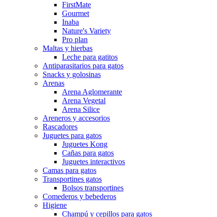
FirstMate
Gourmet
Inaba
Nature's Variety
Pro plan
Maltas y hierbas
Leche para gatitos
Antiparasitarios para gatos
Snacks y golosinas
Arenas
Arena Aglomerante
Arena Vegetal
Arena Silice
Areneros y accesorios
Rascadores
Juguetes para gatos
Juguetes Kong
Cañas para gatos
Juguetes interactivos
Camas para gatos
Transportines gatos
Bolsos transportines
Comederos y bebederos
Higiene
Champú y cepillos para gatos