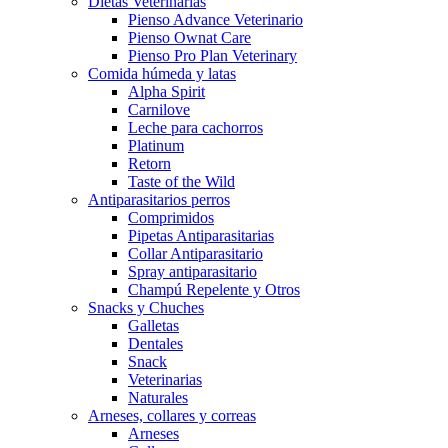
Dietas Veterinarias
Pienso Advance Veterinario
Pienso Ownat Care
Pienso Pro Plan Veterinary
Comida húmeda y latas
Alpha Spirit
Carnilove
Leche para cachorros
Platinum
Retorn
Taste of the Wild
Antiparasitarios perros
Comprimidos
Pipetas Antiparasitarias
Collar Antiparasitario
Spray antiparasitario
Champú Repelente y Otros
Snacks y Chuches
Galletas
Dentales
Snack
Veterinarias
Naturales
Arneses, collares y correas
Arneses