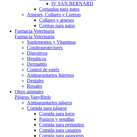
IV SAN BERNARD
Cortauñas para gatos
Arneses, Collares y Correas
Collares y arneses
Correas para gatos
Farmacia Veterinaria
Farmacia Veterinaria
Suplementos y Vitaminas
Condroprotectores
Digestivos
Hepáticos
Dermatitis
Control de estrés
Antiparasitarios Internos
Dentales
Renales
Otros animales
Pájaros-VanyBirds
Antiparasitarios pájaros
Comida para pájaros
Comida para loros
Panizos y semillas
Comida para periquitos
Comida para canarios
Comida para agapornis