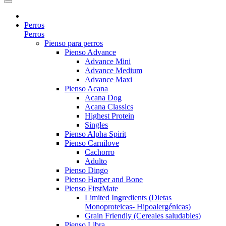
Perros
Perros
Pienso para perros
Pienso Advance
Advance Mini
Advance Medium
Advance Maxi
Pienso Acana
Acana Dog
Acana Classics
Highest Protein
Singles
Pienso Alpha Spirit
Pienso Carnilove
Cachorro
Adulto
Pienso Dingo
Pienso Harper and Bone
Pienso FirstMate
Limited Ingredients (Dietas
Monoproteicas- Hipoalergénicas)
Grain Friendly (Cereales saludables)
Pienso Libra