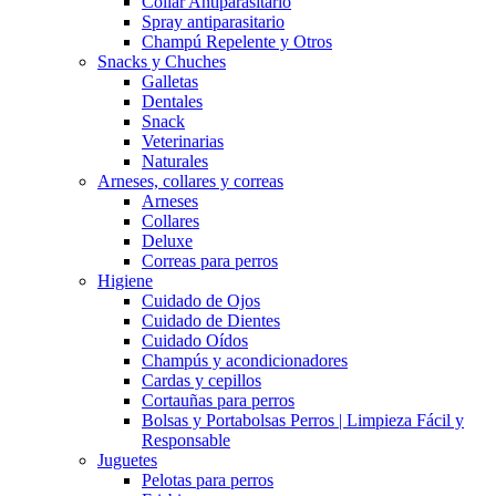
Collar Antiparasitario
Spray antiparasitario
Champú Repelente y Otros
Snacks y Chuches
Galletas
Dentales
Snack
Veterinarias
Naturales
Arneses, collares y correas
Arneses
Collares
Deluxe
Correas para perros
Higiene
Cuidado de Ojos
Cuidado de Dientes
Cuidado Oídos
Champús y acondicionadores
Cardas y cepillos
Cortauñas para perros
Bolsas y Portabolsas Perros | Limpieza Fácil y
Responsable
Juguetes
Pelotas para perros