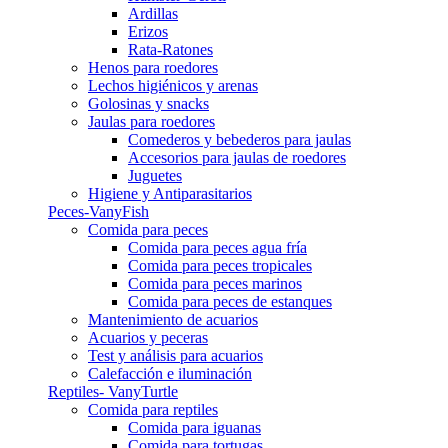
Ardillas
Erizos
Rata-Ratones
Henos para roedores
Lechos higiénicos y arenas
Golosinas y snacks
Jaulas para roedores
Comederos y bebederos para jaulas
Accesorios para jaulas de roedores
Juguetes
Higiene y Antiparasitarios
Peces-VanyFish
Comida para peces
Comida para peces agua fría
Comida para peces tropicales
Comida para peces marinos
Comida para peces de estanques
Mantenimiento de acuarios
Acuarios y peceras
Test y análisis para acuarios
Calefacción e iluminación
Reptiles- VanyTurtle
Comida para reptiles
Comida para iguanas
Comida para tortugas