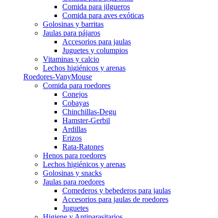
Comida para jilgueros
Comida para aves exóticas
Golosinas y barritas
Jaulas para pájaros
Accesorios para jaulas
Juguetes y columpios
Vitaminas y calcio
Lechos higiénicos y arenas
Roedores-VanyMouse
Comida para roedores
Conejos
Cobayas
Chinchillas-Degu
Hamster-Gerbil
Ardillas
Erizos
Rata-Ratones
Henos para roedores
Lechos higiénicos y arenas
Golosinas y snacks
Jaulas para roedores
Comederos y bebederos para jaulas
Accesorios para jaulas de roedores
Juguetes
Higiene y Antiparasitarios