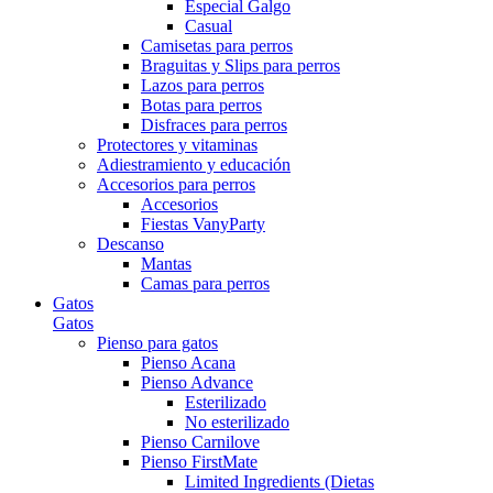
Especial Galgo
Casual
Camisetas para perros
Braguitas y Slips para perros
Lazos para perros
Botas para perros
Disfraces para perros
Protectores y vitaminas
Adiestramiento y educación
Accesorios para perros
Accesorios
Fiestas VanyParty
Descanso
Mantas
Camas para perros
Gatos
Gatos
Pienso para gatos
Pienso Acana
Pienso Advance
Esterilizado
No esterilizado
Pienso Carnilove
Pienso FirstMate
Limited Ingredients (Dietas