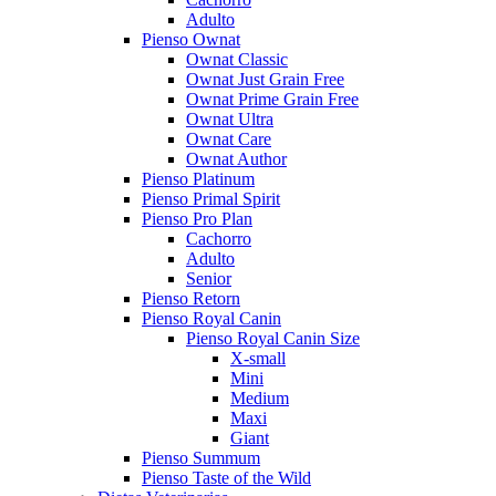
Adulto
Pienso Ownat
Ownat Classic
Ownat Just Grain Free
Ownat Prime Grain Free
Ownat Ultra
Ownat Care
Ownat Author
Pienso Platinum
Pienso Primal Spirit
Pienso Pro Plan
Cachorro
Adulto
Senior
Pienso Retorn
Pienso Royal Canin
Pienso Royal Canin Size
X-small
Mini
Medium
Maxi
Giant
Pienso Summum
Pienso Taste of the Wild