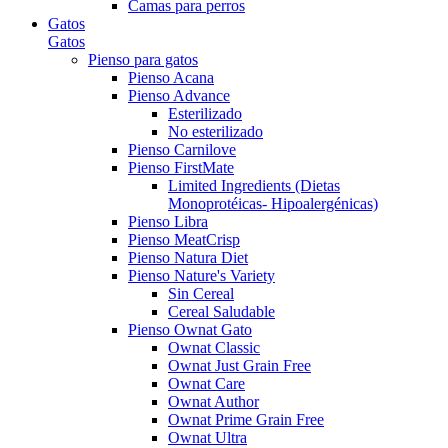
Camas para perros
Gatos
Gatos
Pienso para gatos
Pienso Acana
Pienso Advance
Esterilizado
No esterilizado
Pienso Carnilove
Pienso FirstMate
Limited Ingredients (Dietas
Monoprotéicas- Hipoalergénicas)
Pienso Libra
Pienso MeatCrisp
Pienso Natura Diet
Pienso Nature's Variety
Sin Cereal
Cereal Saludable
Pienso Ownat Gato
Ownat Classic
Ownat Just Grain Free
Ownat Care
Ownat Author
Ownat Prime Grain Free
Ownat Ultra