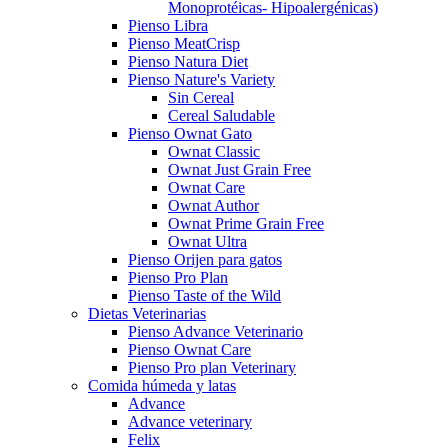
Monoprotéicas- Hipoalergénicas)
Pienso Libra
Pienso MeatCrisp
Pienso Natura Diet
Pienso Nature's Variety
Sin Cereal
Cereal Saludable
Pienso Ownat Gato
Ownat Classic
Ownat Just Grain Free
Ownat Care
Ownat Author
Ownat Prime Grain Free
Ownat Ultra
Pienso Orijen para gatos
Pienso Pro Plan
Pienso Taste of the Wild
Dietas Veterinarias
Pienso Advance Veterinario
Pienso Ownat Care
Pienso Pro plan Veterinary
Comida húmeda y latas
Advance
Advance veterinary
Felix