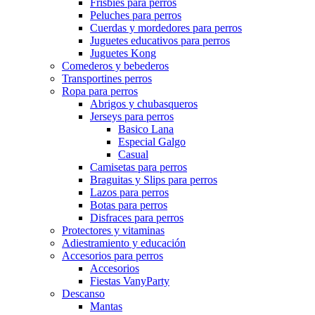
Frisbies para perros
Peluches para perros
Cuerdas y mordedores para perros
Juguetes educativos para perros
Juguetes Kong
Comederos y bebederos
Transportines perros
Ropa para perros
Abrigos y chubasqueros
Jerseys para perros
Basico Lana
Especial Galgo
Casual
Camisetas para perros
Braguitas y Slips para perros
Lazos para perros
Botas para perros
Disfraces para perros
Protectores y vitaminas
Adiestramiento y educación
Accesorios para perros
Accesorios
Fiestas VanyParty
Descanso
Mantas