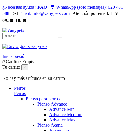
¿Necesitas ayuda?
FAQ
|
💬 WhatsApp (solo mensajes): 620 481
588
| ✉️
Email: info@vanypets.com
| Atención por email:
L-V
09:30–18:30
Iniciar sesión
0
Carrito
/
Empty
Tu carrito
×
No hay más artículos en su carrito
Perros
Perros
Pienso para perros
Pienso Advance
Advance Mini
Advance Medium
Advance Maxi
Pienso Acana
Acana Dog