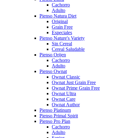
Cachorro
Adulto
Pienso Natura Diet
Original
Grain Free
Especiales
Pienso Nature's Variety
Sin Cereal
Cereal Saludable
Pienso Orijen
Cachorro
Adulto
Pienso Ownat
Ownat Classic
Ownat Just Grain Free
Ownat Prime Grain Free
Ownat Ultra
Ownat Care
Ownat Author
Pienso Platinum
Pienso Primal Spirit
Pienso Pro Plan
Cachorro
Adulto
Senior