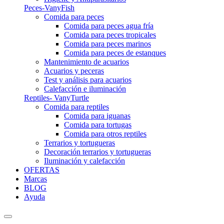
Peces-VanyFish
Comida para peces
Comida para peces agua fría
Comida para peces tropicales
Comida para peces marinos
Comida para peces de estanques
Mantenimiento de acuarios
Acuarios y peceras
Test y análisis para acuarios
Calefacción e iluminación
Reptiles- VanyTurtle
Comida para reptiles
Comida para iguanas
Comida para tortugas
Comida para otros reptiles
Terrarios y tortugueras
Decoración terrarios y tortugueras
Iluminación y calefacción
OFERTAS
Marcas
BLOG
Ayuda