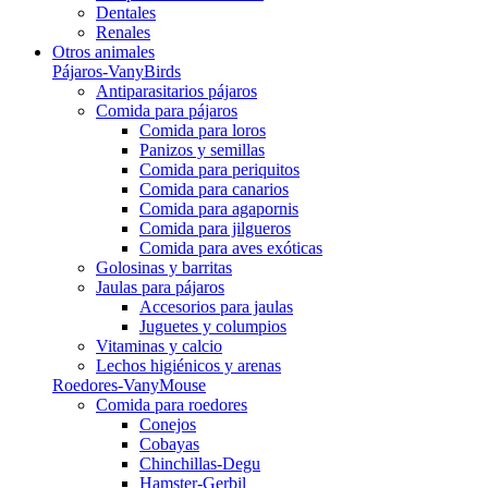
Dentales
Renales
Otros animales
Pájaros-VanyBirds
Antiparasitarios pájaros
Comida para pájaros
Comida para loros
Panizos y semillas
Comida para periquitos
Comida para canarios
Comida para agapornis
Comida para jilgueros
Comida para aves exóticas
Golosinas y barritas
Jaulas para pájaros
Accesorios para jaulas
Juguetes y columpios
Vitaminas y calcio
Lechos higiénicos y arenas
Roedores-VanyMouse
Comida para roedores
Conejos
Cobayas
Chinchillas-Degu
Hamster-Gerbil