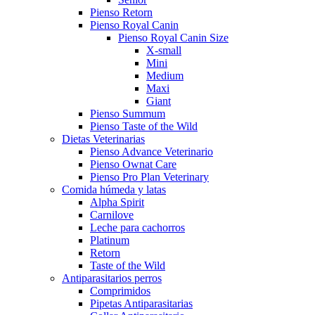
Pienso Retorn
Pienso Royal Canin
Pienso Royal Canin Size
X-small
Mini
Medium
Maxi
Giant
Pienso Summum
Pienso Taste of the Wild
Dietas Veterinarias
Pienso Advance Veterinario
Pienso Ownat Care
Pienso Pro Plan Veterinary
Comida húmeda y latas
Alpha Spirit
Carnilove
Leche para cachorros
Platinum
Retorn
Taste of the Wild
Antiparasitarios perros
Comprimidos
Pipetas Antiparasitarias