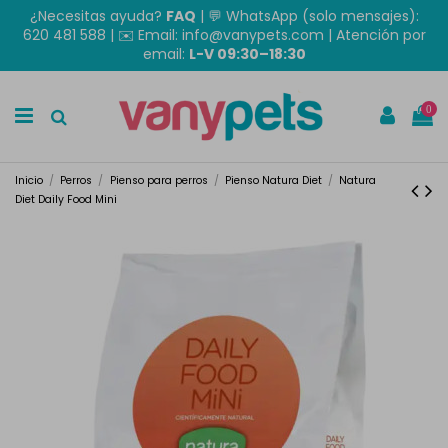
¿Necesitas ayuda?
FAQ
|
💬 WhatsApp (solo mensajes):
620 481 588
| ✉️
Email: info@vanypets.com
| Atención por
email:
L-V 09:30–18:30
0
Inicio
Perros
Pienso para perros
Pienso Natura Diet
Natura
Diet Daily Food Mini