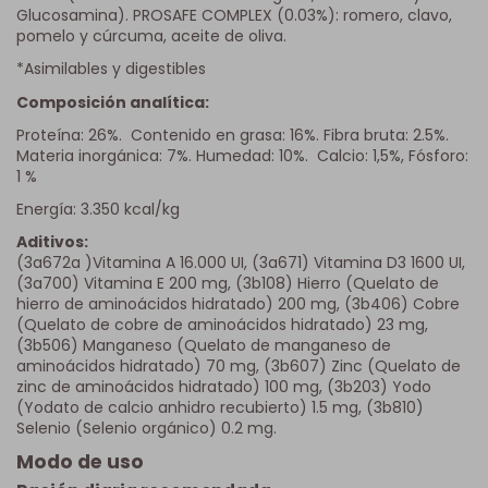
Glucosamina). PROSAFE COMPLEX (0.03%): romero, clavo,
pomelo y cúrcuma, aceite de oliva.
*Asimilables y digestibles
Composición analítica:
Proteína: 26%. Contenido en grasa: 16%. Fibra bruta: 2.5%.
Materia inorgánica: 7%. Humedad: 10%. Calcio: 1,5%, Fósforo:
1 %
Energía: 3.350 kcal/kg
Aditivos:
(3a672a )Vitamina A 16.000 UI, (3a671) Vitamina D3 1600 UI,
(3a700) Vitamina E 200 mg, (3b108) Hierro (Quelato de
hierro de aminoácidos hidratado) 200 mg, (3b406) Cobre
(Quelato de cobre de aminoácidos hidratado) 23 mg,
(3b506) Manganeso (Quelato de manganeso de
aminoácidos hidratado) 70 mg, (3b607) Zinc (Quelato de
zinc de aminoácidos hidratado) 100 mg, (3b203) Yodo
(Yodato de calcio anhidro recubierto) 1.5 mg, (3b810)
Selenio (Selenio orgánico) 0.2 mg.
Modo de uso