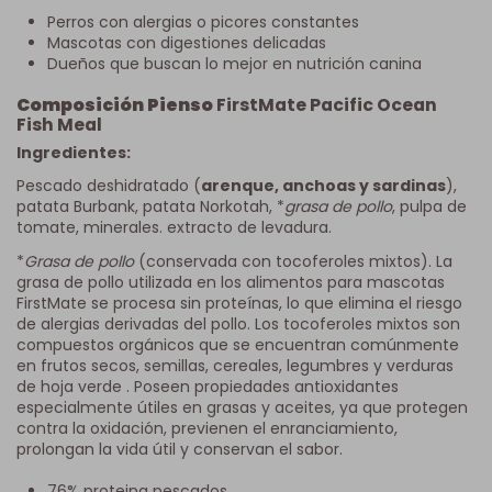
Perros con alergias o picores constantes
Mascotas con digestiones delicadas
Dueños que buscan lo mejor en nutrición canina
Composición Pienso
FirstMate Pacific Ocean
Fish Meal
Ingredientes:
Pescado deshidratado (
arenque, anchoas y sardinas
),
patata Burbank, patata Norkotah, *
grasa de pollo
, pulpa de
tomate, minerales. extracto de levadura.
*
Grasa de pollo
(conservada con tocoferoles mixtos). La
grasa de pollo utilizada en los alimentos para mascotas
FirstMate se procesa sin proteínas, lo que elimina el riesgo
de alergias derivadas del pollo. Los tocoferoles mixtos son
compuestos orgánicos que se encuentran comúnmente
en frutos secos, semillas, cereales, legumbres y verduras
de hoja verde . Poseen propiedades antioxidantes
especialmente útiles en grasas y aceites, ya que protegen
contra la oxidación, previenen el enranciamiento,
prolongan la vida útil y conservan el sabor.
76% proteina pescados