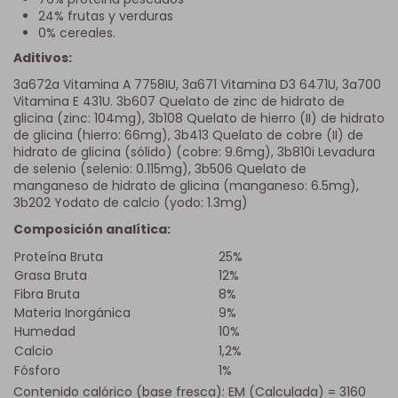
24% frutas y verduras
0% cereales.
Aditivos:
3a672a Vitamina A 7758IU, 3a671 Vitamina D3 6471U, 3a700
Vitamina E 431U. 3b607 Quelato de zinc de hidrato de
glicina (zinc: 104mg), 3b108 Quelato de hierro (II) de hidrato
de glicina (hierro: 66mg), 3b413 Quelato de cobre (II) de
hidrato de glicina (sólido) (cobre: 9.6mg), 3b810i Levadura
de selenio (selenio: 0.115mg), 3b506 Quelato de
manganeso de hidrato de glicina (manganeso: 6.5mg),
3b202 Yodato de calcio (yodo: 1.3mg)
Composición analítica:
Proteína Bruta
25%
Grasa Bruta
12%
Fibra Bruta
8%
Materia Inorgánica
9%
Humedad
10%
Calcio
1,2%
Fósforo
1%
Contenido calórico (base fresca): EM (Calculada) = 3160