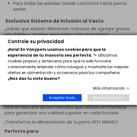
Para todas las edades: Desde cachorros hasta perros
senior.
Exclusivo Sistema de Infusión al Vacío
¿Sabes que existen diferentes maneras de agregar grasas
saludables y aceites esenciales a las croquetas?
Controle su privacidad
Si bien el método común consiste en recubrir la
¡Hola! En Vanypets usamos cookies para que la
croqueta y mezclar los aceites mediante un proceso
experiencia de tu mascota sea perfecta.
🐾 Utilizamos
de volteo, en FirstMate Pet Foods adoptan un enfoque
cookies propias y de terceros para que la web funcione
superior. Infusionan las grasas durante la etapa final
correctamente, entender cómo navegas y mostrarte las mejores
mediante un exclusivo sistema de infusión al vacío.
ofertas en alimentación y accesorios para tus compañeros.
Este proceso permite que las grasas y aceites
¿Nos das tu visto bueno?
esenciales se absorban en cada pieza de croqueta,
garantizando una distribución uniforme y asegurando
Más información
que todas las croquetas terminadas sean ricos en
Aceptar todo
Rechazar todo
nutrientes.
Este es solo uno de los métodos que utilizan en FirstMate
para garantizar una calidad superior en cada bocado.
¡Transforma la alimentación de tu perro HOY MISMO!
Perfecto para: