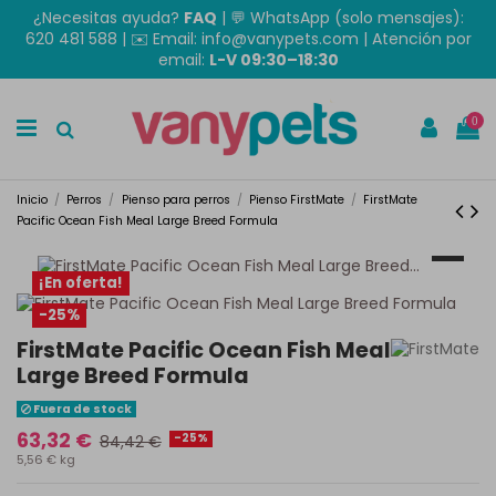
¿Necesitas ayuda?
FAQ
|
💬 WhatsApp (solo mensajes):
620 481 588
| ✉️
Email: info@vanypets.com
| Atención por
email:
L-V 09:30–18:30
0
Inicio
Perros
Pienso para perros
Pienso FirstMate
FirstMate
Pacific Ocean Fish Meal Large Breed Formula
¡En oferta!
-25%
FirstMate Pacific Ocean Fish Meal
Large Breed Formula
Fuera de stock
63,32 €
-25%
84,42 €
5,56 € kg