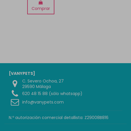
Comprar
[VANYPETS]
C. Severo Ochoa, 27
29590 Málaga
620 48 15 88 (sólo whatsapp)
info@vanypets.com
N.º autorización comercial detallista: Z29008B816