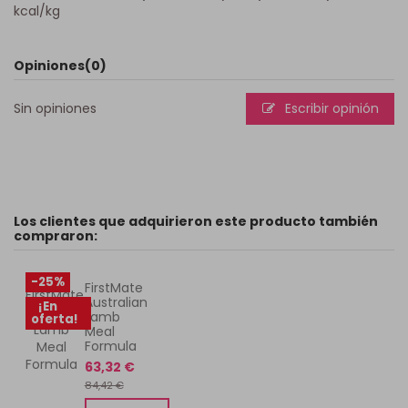
kcal/kg
Opiniones
(0)
Sin opiniones
Escribir opinión
Los clientes que adquirieron este producto también
compraron:
-25%
FirstMate
Australian
¡En
Lamb
oferta!
Meal
Formula
63,32 €
84,42 €