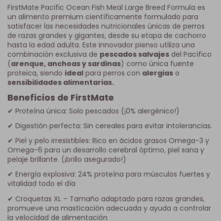
FirstMate Pacific Ocean Fish Meal Large Breed Formula es
un alimento premium científicamente formulado para
satisfacer las necesidades nutricionales únicas de perros
de razas grandes y gigantes, desde su etapa de cachorro
hasta la edad adulta. Este innovador pienso utiliza una
combinación exclusiva de
pescados salvajes
del Pacífico
(
arenque, anchoas y sardinas
) como única fuente
proteica, siendo
ideal
para perros con
alergias
o
sensibilidades alimentarias.
Beneficios de FirstMate
✔ Proteína única: Solo pescados (¡0% alergénico!)
✔ Digestión perfecta: Sin cereales para evitar intolerancias.
✔ Piel y pelo irresistibles: Rico en ácidos grasos Omega-3 y
Omega-6 para un desarrollo cerebral óptimo, piel sana y
pelaje brillante. (¡brillo asegurado!)
✔ Energía explosiva: 24% proteína para músculos fuertes y
vitalidad todo el día
✔ Croquetas XL – Tamaño adaptado para razas grandes,
promueve una masticación adecuada y ayuda a controlar
la velocidad de alimentación