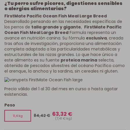
¿Tu perro sufre picores, digestiones sensibles
o alergias alimentarias?
FirstMate Pacific Ocean Fish Meal Large Breed
Desarrollado pensando en las necesidades específicas de
los perros de
talla grande y gigante
,
FirstMate Pacific
Ocean Fish Meal Large Breed
Formula representa un
avance en nutrición canina. Su fórmula
exclusiva
, creada
tras años de investigación, proporciona una alimentación
completa adaptada a las particularidades metabólicas y
estructurales de las razas grandes. Lo que hace único a
este alimento es su fuente
proteica marina
selecta,
obtenida de pescados silvestres del océano Pacífico como
el arenque, la anchoa y la sardina, sin cereales ni gluten.
Precio válido del 1 al 30 del mes en curso o hasta agotar
existencias.
Peso
63,32 €
84,42 €
11,4 kg
(7,41 € kg)