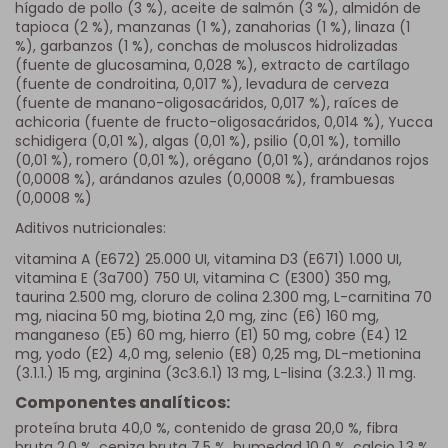
hígado de pollo (3 %), aceite de salmón (3 %), almidón de
tapioca (2 %), manzanas (1 %), zanahorias (1 %), linaza (1
%), garbanzos (1 %), conchas de moluscos hidrolizadas
(fuente de glucosamina, 0,028 %), extracto de cartílago
(fuente de condroitina, 0,017 %), levadura de cerveza
(fuente de manano-oligosacáridos, 0,017 %), raíces de
achicoria (fuente de fructo-oligosacáridos, 0,014 %), Yucca
schidigera (0,01 %), algas (0,01 %), psilio (0,01 %), tomillo
(0,01 %), romero (0,01 %), orégano (0,01 %), arándanos rojos
(0,0008 %), arándanos azules (0,0008 %), frambuesas
(0,0008 %)
Aditivos nutricionales:
vitamina A (E672) 25.000 UI, vitamina D3 (E671) 1.000 UI,
vitamina E (3a700) 750 UI, vitamina C (E300) 350 mg,
taurina 2.500 mg, cloruro de colina 2.300 mg, L-carnitina 70
mg, niacina 50 mg, biotina 2,0 mg, zinc (E6) 160 mg,
manganeso (E5) 60 mg, hierro (E1) 50 mg, cobre (E4) 12
mg, yodo (E2) 4,0 mg, selenio (E8) 0,25 mg, DL-metionina
(3.1.1.) 15 mg, arginina (3c3.6.1) 13 mg, L-lisina (3.2.3.) 11 mg.
Componentes analíticos:
proteína bruta 40,0 %, contenido de grasa 20,0 %, fibra
bruta 2,0 %, ceniza bruta 7,5 %, humedad 10,0 %, calcio 1,3 %,