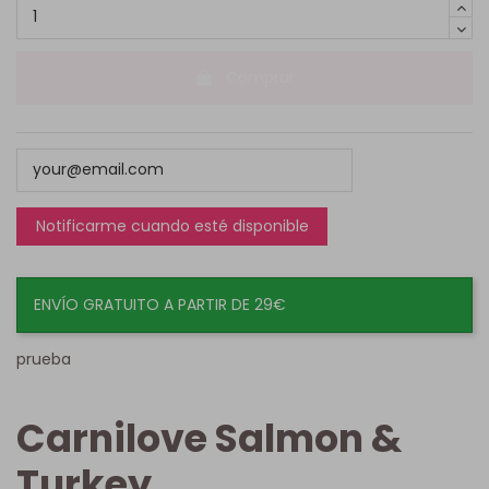
Comprar
ENVÍO GRATUITO A PARTIR DE 29€
prueba
Carnilove Salmon &
Turkey.