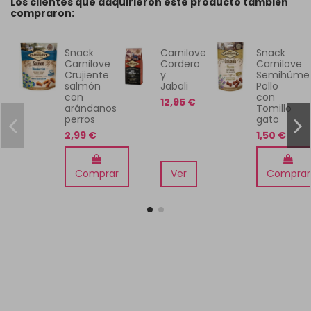
Los clientes que adquirieron este producto también
compraron:
Snack
Carnilove
Snack
Carnilove
Cordero
Carnilove
Crujiente
y
Semihúme
salmón
Jabali
Pollo
con
con
12,95 €
arándanos
Tomillo
perros
gato
2,99 €
1,50 €
Comprar
Ver
Comprar