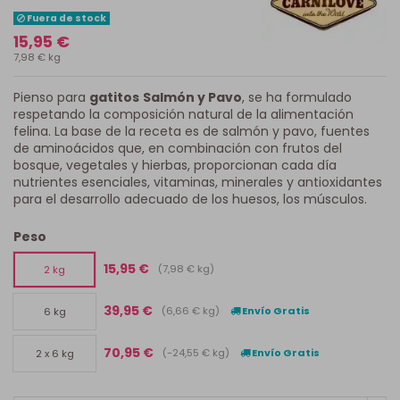
Fuera de stock
15,95 €
7,98 € kg
Pienso para
gatitos
Salmón y Pavo
, se ha formulado
respetando la composición natural de la alimentación
felina. La base de la receta es de salmón y pavo, fuentes
de aminoácidos que, en combinación con frutos del
bosque, vegetales y hierbas, proporcionan cada día
nutrientes esenciales, vitaminas, minerales y antioxidantes
para el desarrollo adecuado de los huesos, los músculos.
Peso
15,95 €
(7,98 € kg)
2 kg
39,95 €
(6,66 € kg)
Envío Gratis
6 kg
70,95 €
(-24,55 € kg)
Envío Gratis
2 x 6 kg