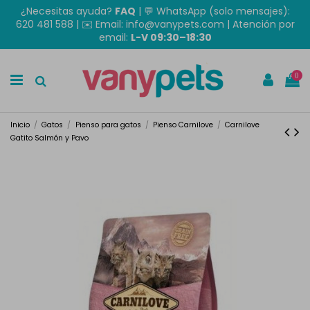
¿Necesitas ayuda?
FAQ
|
💬 WhatsApp (solo mensajes):
620 481 588
| ✉️
Email: info@vanypets.com
| Atención por
email:
L-V 09:30–18:30
0
Inicio
Gatos
Pienso para gatos
Pienso Carnilove
Carnilove
Gatito Salmón y Pavo