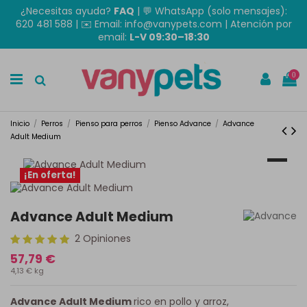
¿Necesitas ayuda?
FAQ
|
💬 WhatsApp (solo mensajes):
620 481 588
| ✉️
Email: info@vanypets.com
| Atención por
email:
L-V 09:30–18:30
0
Inicio
Perros
Pienso para perros
Pienso Advance
Advance
Adult Medium
¡En oferta!
Advance Adult Medium
2 Opiniones
57,79 €
4,13 € kg
Advance Adult Medium
rico en pollo y arroz,