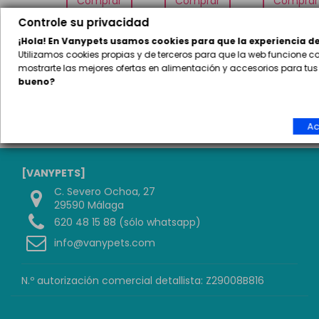
Comprar
Comprar
Comprar
Controle su privacidad
¡Hola! En Vanypets usamos cookies para que la experiencia d
Utilizamos cookies propias y de terceros para que la web funcione
mostrarte las mejores ofertas en alimentación y accesorios para t
bueno?
Ac
[VANYPETS]
C. Severo Ochoa, 27
29590 Málaga
620 48 15 88 (sólo whatsapp)
info@vanypets.com
N.º autorización comercial detallista: Z29008B816