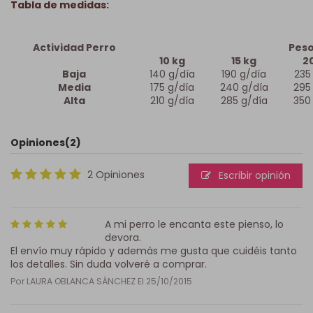
Tabla de medidas:
Actividad Perro
Peso
10 kg
15 kg
2
Baja
140 g/día
190 g/día
235
Media
175 g/día
240 g/día
295
Alta
210 g/día
285 g/día
350
Opiniones
(2)
2 Opiniones
Escribir opinión
A mi perro le encanta este pienso, lo
devora.
El envío muy rápido y además me gusta que cuidéis tanto
los detalles. Sin duda volveré a comprar.
Por
LAURA OBLANCA SÁNCHEZ
El
25/10/2015