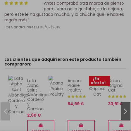
Antes comprabá otra marca de pienso
perro, pero no le gustaba, se lo dejaba,
pero este le ha gustado mucho, y la chuche que le habíes
regalo más!
Por
Sandra Perez
El
03/02/2015
Los clientes que adquirieron este producto también
compraron:
¡En
Lata
Acana
Orijen
oferta!
Alpha
Prairie
Original
Spirit
Poultry
Cat
Albóndigas
Cordero
54,99 €
33,91 €
y
Comino
2,60 €