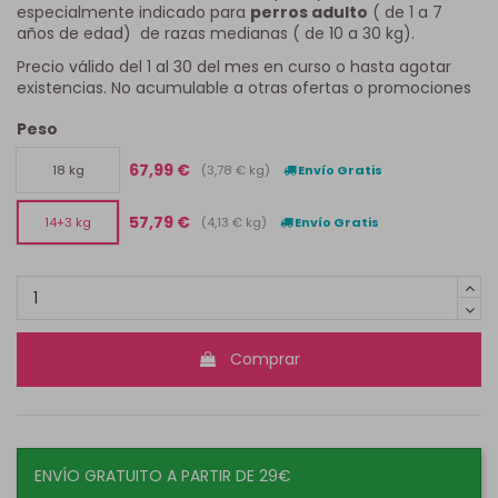
especialmente indicado para
perros adulto
( de 1 a 7
años de edad) de razas medianas ( de 10 a 30 kg).
Precio válido del 1 al 30 del mes en curso o hasta agotar
existencias. No acumulable a otras ofertas o promociones
Peso
67,99 €
(3,78 € kg)
Envío Gratis
18 kg
57,79 €
(4,13 € kg)
Envío Gratis
14+3 kg
Comprar
ENVÍO GRATUITO A PARTIR DE 29€