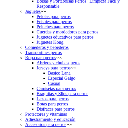
Bolsas y Portabolsas Perros | Limpieza Fácil y
Responsable
Juguetes
Pelotas para perros
Frisbies para perros
Peluches para perros
Cuerdas y mordedores para perros
Juguetes educativos para perros
Juguetes Kong
Comederos y bebederos
Transportines perros
Ropa para perros
Abrigos y chubasqueros
Jerseys para perros
Basico Lana
Especial Galgo
Casual
Camisetas para perros
Braguitas y Slips para perros
Lazos para perros
Botas para perros
Disfraces para perros
Protectores y vitaminas
Adiestramiento y educación
Accesorios para perros