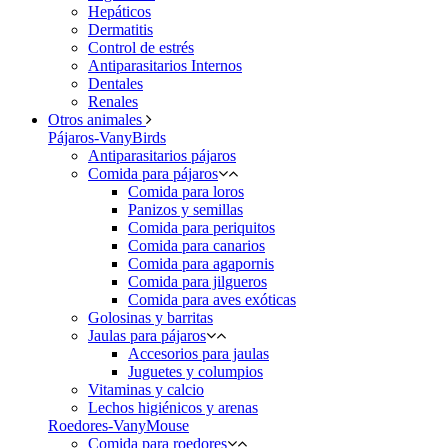
Hepáticos
Dermatitis
Control de estrés
Antiparasitarios Internos
Dentales
Renales
Otros animales
Pájaros-VanyBirds
Antiparasitarios pájaros
Comida para pájaros
Comida para loros
Panizos y semillas
Comida para periquitos
Comida para canarios
Comida para agapornis
Comida para jilgueros
Comida para aves exóticas
Golosinas y barritas
Jaulas para pájaros
Accesorios para jaulas
Juguetes y columpios
Vitaminas y calcio
Lechos higiénicos y arenas
Roedores-VanyMouse
Comida para roedores