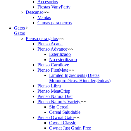
Accesorios
Fiestas VanyParty
Descanso
Mantas
Camas para perros
Gatos
Gatos
Pienso para gatos
Pienso Acana
Pienso Advance
Esterilizado
No esterilizado
Pienso Carnilove
Pienso FirstMate
Limited Ingredients (Dietas
Monoprotéicas- Hipoalergénicas)
Pienso Libra
Pienso MeatCrisp
Pienso Natura Diet
Pienso Nature's Variety
Sin Cereal
Cereal Saludable
Pienso Ownat Gato
Ownat Classic
Ownat Just Grain Free