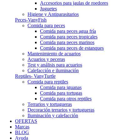
Accesorios para jaulas de roedores
Juguetes
Higiene y Antiparasitarios
Peces-VanyFish
Comida para peces
Comida para peces agua fría
Comida para peces tropicales
Comida para peces marinos
Comida para peces de estanques
Mantenimiento de acuarios
Acuarios y peceras
Test y análisis para acuarios
Calefacción e iluminación
Reptiles- VanyTurtle
Comida para reptiles
Comida para iguanas
Comida para tortugas
Comida para otros reptiles
Terrarios y tortugueras
Decoración terrarios y tortugueras
Iluminación y calefacción
OFERTAS
Marcas
BLOG
Ayuda