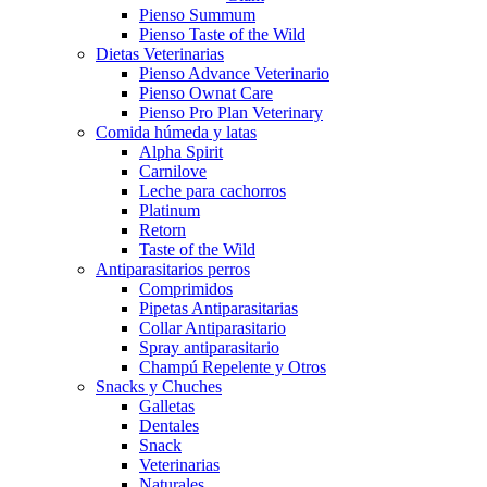
Pienso Summum
Pienso Taste of the Wild
Dietas Veterinarias
Pienso Advance Veterinario
Pienso Ownat Care
Pienso Pro Plan Veterinary
Comida húmeda y latas
Alpha Spirit
Carnilove
Leche para cachorros
Platinum
Retorn
Taste of the Wild
Antiparasitarios perros
Comprimidos
Pipetas Antiparasitarias
Collar Antiparasitario
Spray antiparasitario
Champú Repelente y Otros
Snacks y Chuches
Galletas
Dentales
Snack
Veterinarias
Naturales