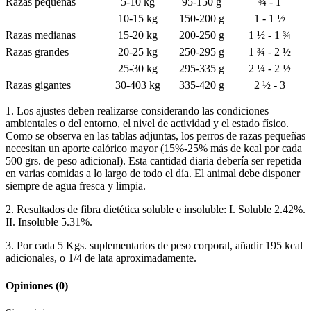
Razas pequeñas
5-10 kg
95-150 g
¾ - 1
10-15 kg
150-200 g
1 - 1 ½
Razas medianas
15-20 kg
200-250 g
1 ½ - 1 ¾
Razas grandes
20-25 kg
250-295 g
1 ¾ - 2 ½
25-30 kg
295-335 g
2 ¼ - 2 ½
Razas gigantes
30-40
3
kg
335-420 g
2 ½ - 3
1. Los ajustes deben realizarse considerando las condiciones
ambientales o del entorno, el nivel de actividad y el estado físico.
Como se observa en las tablas adjuntas, los perros de razas pequeñas
necesitan un aporte calórico mayor (15%-25% más de kcal por cada
500 grs. de peso adicional). Esta cantidad diaria debería ser repetida
en varias comidas a lo largo de todo el día. El animal debe disponer
siempre de agua fresca y limpia.
2. Resultados de fibra dietética soluble e insoluble: I. Soluble 2.42%.
II. Insoluble 5.31%.
3. Por cada 5 Kgs. suplementarios de peso corporal, añadir 195 kcal
adicionales, o 1/4 de lata aproximadamente.
Opiniones
(0)