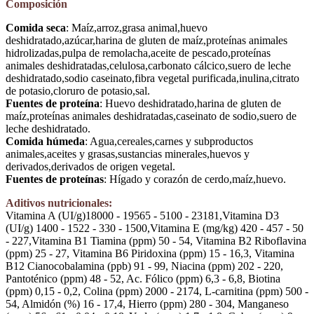
Composición
Comida seca
: Maíz,
arroz,
grasa animal,
huevo
deshidratado,
azúcar,
harina de gluten de maíz,
proteínas animales
hidrolizadas,
pulpa de remolacha,
aceite de pescado,
proteínas
animales deshidratadas,
celulosa,
carbonato cálcico,
suero de leche
deshidratado,
sodio caseinato,
fibra vegetal purificada,
inulina,
citrato
de potasio,
cloruro de potasio,
sal.
Fuentes de proteína
: Huevo deshidratado,
harina de gluten de
maíz,
proteínas animales deshidratadas,
caseinato de sodio,
suero de
leche deshidratado.
Comida húmeda
: Agua,
cereales,
carnes y subproductos
animales,
aceites y grasas,
sustancias minerales,
huevos y
derivados,
derivados de origen vegetal.
Fuentes de proteínas
: Hígado y corazón de cerdo,
maíz
,huevo.
Aditivos nutricionales:
Vitamina A (UI/g)
18000 - 19565 - 5100 - 23181,
Vitamina D3
(UI/g)
1400 - 1522 - 330 - 1500,
Vitamina E (mg/kg)
420 - 457 - 50
- 227,
Vitamina B1 Tiamina (ppm)
50 - 54,
Vitamina B2 Riboflavina
(ppm)
25 - 27,
Vitamina B6 Piridoxina (ppm)
15 - 16,3,
Vitamina
B12 Cianocobalamina (ppb)
91 - 99,
Niacina (ppm)
202 - 220,
Pantoténico (ppm)
48 - 52,
Ac. Fólico (ppm)
6,3 - 6,8,
Biotina
(ppm)
0,15 - 0,2,
Colina (ppm)
2000 - 2174,
L-carnitina (ppm)
500 -
54,
Almidón (%)
16 - 17,4,
Hierro (ppm)
280 - 304,
Manganeso