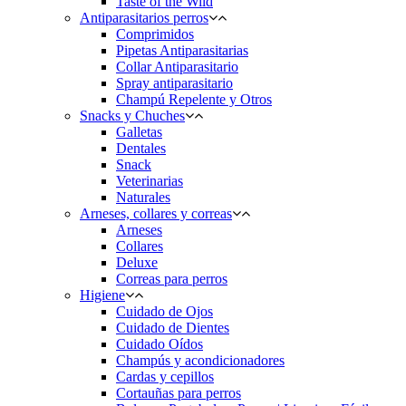
Taste of the Wild
Antiparasitarios perros
Comprimidos
Pipetas Antiparasitarias
Collar Antiparasitario
Spray antiparasitario
Champú Repelente y Otros
Snacks y Chuches
Galletas
Dentales
Snack
Veterinarias
Naturales
Arneses, collares y correas
Arneses
Collares
Deluxe
Correas para perros
Higiene
Cuidado de Ojos
Cuidado de Dientes
Cuidado Oídos
Champús y acondicionadores
Cardas y cepillos
Cortauñas para perros