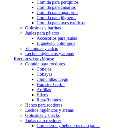
Comida para periquitos
Comida para canarios
Comida para agapornis
Comida para jilgueros
Comida para aves exóticas
Golosinas y barritas
Jaulas para pájaros
Accesorios para jaulas
Juguetes y columpios
Vitaminas y calcio
Lechos higiénicos y arenas
Roedores-VanyMouse
Comida para roedores
Conejos
Cobayas
Chinchillas-Degu
Hamster-Gerbil
Ardillas
Erizos
Rata-Ratones
Henos para roedores
Lechos higiénicos y arenas
Golosinas y snacks
Jaulas para roedores
Comederos y bebederos para jaulas