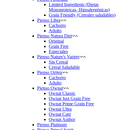
Limited Ingredients (Dietas
Monoproteicas- Hipoalergénicas)
Grain Friendly (Cereales saludables)
Pienso Libra
Cachorro
Adulto
Pienso Natura Diet
Original
Grain Free
Especiales
Pienso Nature's Variety
Sin Cereal
Cereal Saludable
Pienso Orijen
Cachorro
Adulto
Pienso Ownat
Ownat Classic
Ownat Just Grain Free
Ownat Prime Grain Free
Ownat Ultra
Ownat Care
Ownat Author
Pienso Platinum
Pienso Primal Spirit