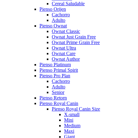
Cereal Saludable
Pienso Orijen
Cachorro
Adulto
Pienso Ownat
Ownat Classic
Ownat Just Grain Free
Ownat Prime Grain Free
Ownat Ultra
Ownat Care
Ownat Author
Pienso Platinum
Pienso Primal Spirit
Pienso Pro Plan
Cachorro
Adulto
Senior
Pienso Retorn
Pienso Royal Canin
Pienso Royal Canin Size
X-small
Mini
Medium
Maxi
Giant