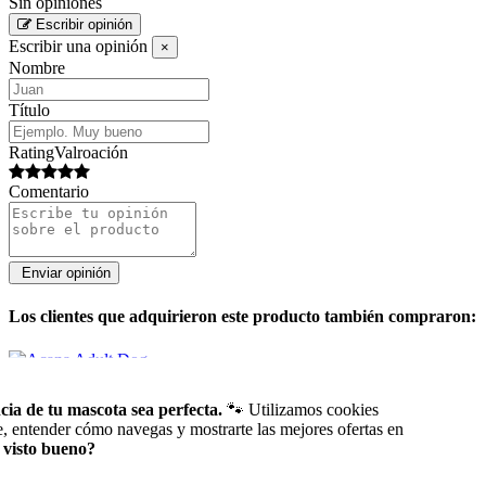
Sin opiniones
Escribir opinión
Escribir una opinión
×
Nombre
Título
RatingValroación
Comentario
Los clientes que adquirieron este producto también compraron:
ia de tu mascota sea perfecta.
🐾 Utilizamos cookies
Pienso Acana
e, entender cómo navegas y mostrarte las mejores ofertas en
 visto bueno?
Acana Adult Dog