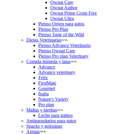
Ownat Care
Ownat Author
Ownat Prime Grain Free
Ownat Ultra
Pienso Orijen para gatos
Pienso Pro Plan
Pienso Taste of the Wild
Dietas Veterinarias
Pienso Advance Veterinario
Pienso Ownat Care
Pienso Pro plan Veterinary
Comida húmeda y latas
Advance
Advance veterinary
Felix
FirstMate
Gourmet
Inaba
Nature's Variety
Pro plan
Maltas y hierbas
Leche para gatitos
Antiparasitarios para gatos
Snacks y golosinas
Arenas