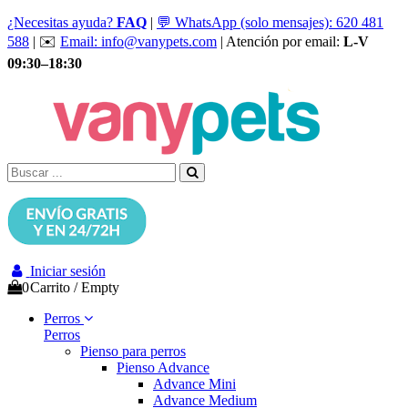
¿Necesitas ayuda?
FAQ
|
💬 WhatsApp (solo mensajes): 620 481
588
| ✉️
Email: info@vanypets.com
| Atención por email:
L-V
09:30–18:30
Iniciar sesión
0
Carrito
/
Empty
Perros
Perros
Pienso para perros
Pienso Advance
Advance Mini
Advance Medium