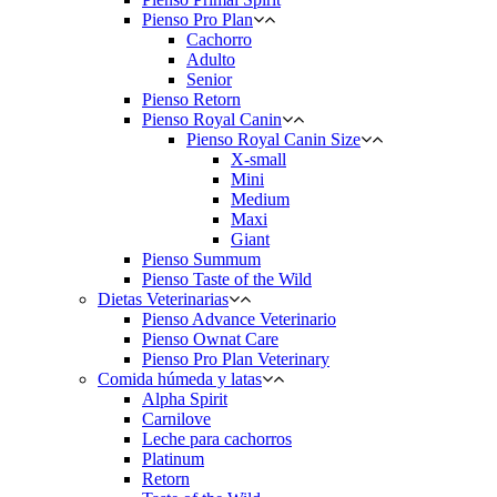
Pienso Pro Plan
Cachorro
Adulto
Senior
Pienso Retorn
Pienso Royal Canin
Pienso Royal Canin Size
X-small
Mini
Medium
Maxi
Giant
Pienso Summum
Pienso Taste of the Wild
Dietas Veterinarias
Pienso Advance Veterinario
Pienso Ownat Care
Pienso Pro Plan Veterinary
Comida húmeda y latas
Alpha Spirit
Carnilove
Leche para cachorros
Platinum
Retorn