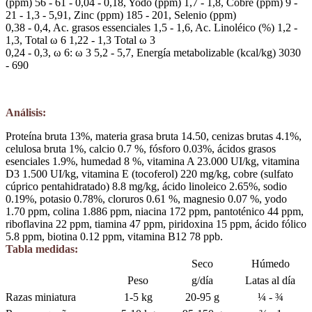
(ppm)
56 - 61 - 0,04 - 0,18,
Yodo (ppm)
1,7 - 1,8,
Cobre (ppm)
9 -
21 - 1,3 - 5,91,
Zinc (ppm)
185 - 201,
Selenio (ppm)
0,38 - 0,4,
Ac. grasos essenciales
1,5 - 1,6,
Ac. Linoléico (%)
1,2 -
1,3,
Total ω 6
1,22 - 1,3
Total ω 3
0,24 - 0,3,
ω 6: ω 3
5,2 - 5,7,
Energía metabolizable (kcal/kg)
3030
- 690
Análisis:
Proteína bruta 13%, materia grasa bruta 14.50, cenizas brutas 4.1%,
celulosa bruta 1%, calcio 0.7 %, fósforo 0.03%, ácidos grasos
esenciales 1.9%, humedad 8 %, vitamina A 23.000 UI/kg, vitamina
D3 1.500 UI/kg, vitamina E (tocoferol) 220 mg/kg, cobre (sulfato
cúprico pentahidratado) 8.8 mg/kg, ácido linoleico 2.65%, sodio
0.19%, potasio 0.78%, cloruros 0.61 %, magnesio 0.07 %, yodo
1.70 ppm, colina 1.886 ppm, niacina 172 ppm, pantoténico 44 ppm,
riboflavina 22 ppm, tiamina 47 ppm, piridoxina 15 ppm, ácido fólico
5.8 ppm, biotina 0.12 ppm, vitamina B12 78 ppb.
Tabla medidas:
Seco
Húmedo
Peso
g/día
Latas al día
Razas miniatura
1-5 kg
20-95 g
¼ - ¾