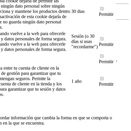
ta cookie dejaría de permitir las
 ningún dato personal sobre ningún
ciona y mantiene los productos dentro
30 dias
Permitir
info@vanypets.com
sactivación de esta cookie dejaría de
ie no guarda ningún dato personal
a.
N.º autorización comercial detallista: Z29008B816
uando vuelve a la web para ofrecerle
Sesión (o 30
s y datos personales de forma segura.
Alta en nuestra newsletter
días si usas
uando vuelve a la web para ofrecerle
Permitir
"recordarme")
s y datos personales de forma segura.
Puede darse de baja en cualquier momento. Para ello, consulte
Permitir
nuestra información de contacto en el aviso legal.
a entre tu cuenta de cliente en la
s de gestión para garantizar que tu
antengan seguros.
Permite la
1 año
cuenta de cliente en la tienda y los
Permitir
para garantizar que tu sesión y datos
s.
ecordar información que cambia la forma en que se comporta o
n en la que se encuentra.