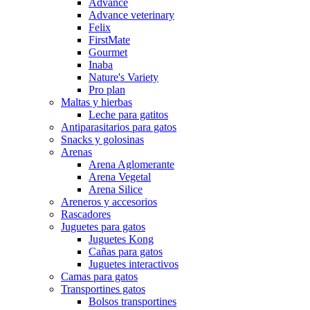
Advance
Advance veterinary
Felix
FirstMate
Gourmet
Inaba
Nature's Variety
Pro plan
Maltas y hierbas
Leche para gatitos
Antiparasitarios para gatos
Snacks y golosinas
Arenas
Arena Aglomerante
Arena Vegetal
Arena Silice
Areneros y accesorios
Rascadores
Juguetes para gatos
Juguetes Kong
Cañas para gatos
Juguetes interactivos
Camas para gatos
Transportines gatos
Bolsos transportines