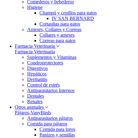
Comederos y bebederos
Higiene
Champú y cepillos para gatos
IV SAN BERNARD
Cortauñas para gatos
Arneses, Collares y Correas
Collares y arneses
Correas para gatos
Farmacia Veterinaria
Farmacia Veterinaria
Suplementos y Vitaminas
Condroprotectores
Digestivos
Hepáticos
Dermatitis
Control de estrés
Antiparasitarios Internos
Dentales
Renales
Otros animales
Pájaros-VanyBirds
Antiparasitarios pájaros
Comida para pájaros
Comida para loros
Panizos y semillas