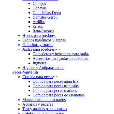
Conejos
Cobayas
Chinchillas-Degu
Hamster-Gerbil
Ardillas
Erizos
Rata-Ratones
Henos para roedores
Lechos higiénicos y arenas
Golosinas y snacks
Jaulas para roedores
Comederos y bebederos para jaulas
Accesorios para jaulas de roedores
Juguetes
Higiene y Antiparasitarios
Peces-VanyFish
Comida para peces
Comida para peces agua fría
Comida para peces tropicales
Comida para peces marinos
Comida para peces de estanques
Mantenimiento de acuarios
Acuarios y peceras
Test y análisis para acuarios
Calefacción e iluminación