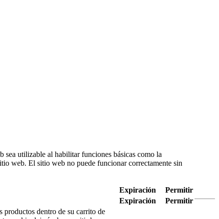
Acana
4 Opiniones
44,40 €
Acana adult Dog , pienso para
perros adultos de cualquier raza,
con pollo, pescado y huevos de
corral enteros. Sin cereales ni
carbohidratos de rápida absorción
como el arroz, la tapioca o la
patata, ACANA es rico en
proteínas cárnicas. Precio válido
del 1 al 30 del mes en curso o
hasta agotar existencias.
Comprar
Tap to zoom
×
 sea utilizable al habilitar funciones básicas como la
itio web. El sitio web no puede funcionar correctamente sin
[VANYPETS]
C. Severo Ochoa, 27
Expiración
Permitir
29590 Málaga
Expiración
Permitir
 productos dentro de su carrito de
620 48 15 88 (sólo whatsapp)