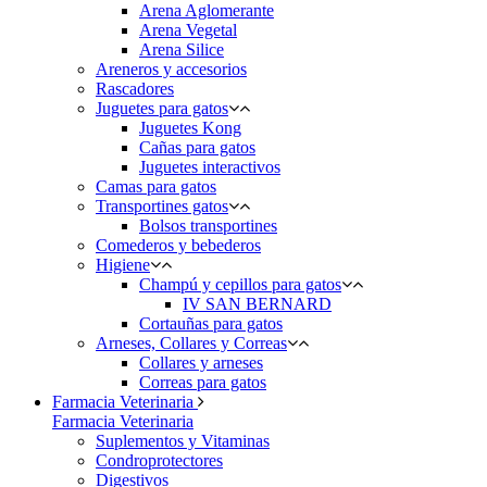
Arena Aglomerante
Arena Vegetal
Arena Silice
Areneros y accesorios
Rascadores
Juguetes para gatos
Juguetes Kong
Cañas para gatos
Juguetes interactivos
Camas para gatos
Transportines gatos
Bolsos transportines
Comederos y bebederos
Higiene
Champú y cepillos para gatos
IV SAN BERNARD
Cortauñas para gatos
Arneses, Collares y Correas
Collares y arneses
Correas para gatos
Farmacia Veterinaria
Farmacia Veterinaria
Suplementos y Vitaminas
Condroprotectores
Digestivos