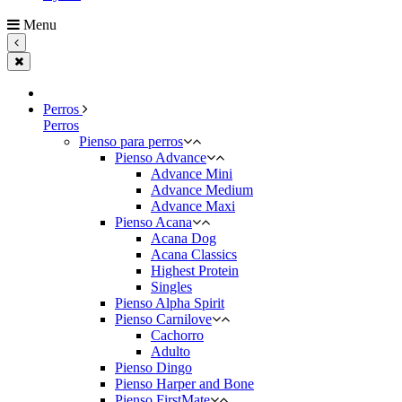
Menu
Perros
Perros
Pienso para perros
Pienso Advance
Advance Mini
Advance Medium
Advance Maxi
Pienso Acana
Acana Dog
Acana Classics
Highest Protein
Singles
Pienso Alpha Spirit
Pienso Carnilove
Cachorro
Adulto
Pienso Dingo
Pienso Harper and Bone
Pienso FirstMate