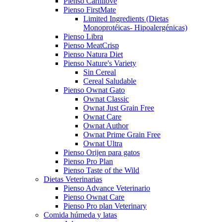
Pienso Carnilove
Pienso FirstMate
Limited Ingredients (Dietas
Monoprotéicas- Hipoalergénicas)
Pienso Libra
Pienso MeatCrisp
Pienso Natura Diet
Pienso Nature's Variety
Sin Cereal
Cereal Saludable
Pienso Ownat Gato
Ownat Classic
Ownat Just Grain Free
Ownat Care
Ownat Author
Ownat Prime Grain Free
Ownat Ultra
Pienso Orijen para gatos
Pienso Pro Plan
Pienso Taste of the Wild
Dietas Veterinarias
Pienso Advance Veterinario
Pienso Ownat Care
Pienso Pro plan Veterinary
Comida húmeda y latas