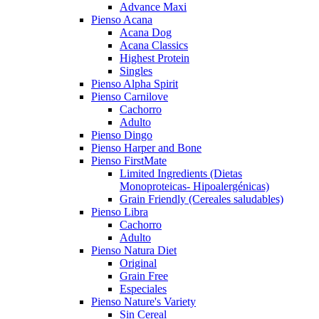
Advance Maxi
Pienso Acana
Acana Dog
Acana Classics
Highest Protein
Singles
Pienso Alpha Spirit
Pienso Carnilove
Cachorro
Adulto
Pienso Dingo
Pienso Harper and Bone
Pienso FirstMate
Limited Ingredients (Dietas
Monoproteicas- Hipoalergénicas)
Grain Friendly (Cereales saludables)
Pienso Libra
Cachorro
Adulto
Pienso Natura Diet
Original
Grain Free
Especiales
Pienso Nature's Variety
Sin Cereal