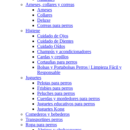
Arneses, collares y correas
Arneses
Collares
Deluxe
Correas para perros
Higiene
Cuidado de Ojos
Cuidado de Dientes
Cuidado Oídos
Champús y acondicionadores
Cardas y cepillos
Cortauñas para perros
Bolsas y Portabolsas Perros | Limpieza Fácil y
Responsable
Juguetes
Pelotas para perros
Frisbies para perros
Peluches para perros
Cuerdas y mordedores para perros
Juguetes educativos para perros
Juguetes Kong
Comederos y bebederos
Transportines perros
Ropa para perros
Abrigos y chubasqueros