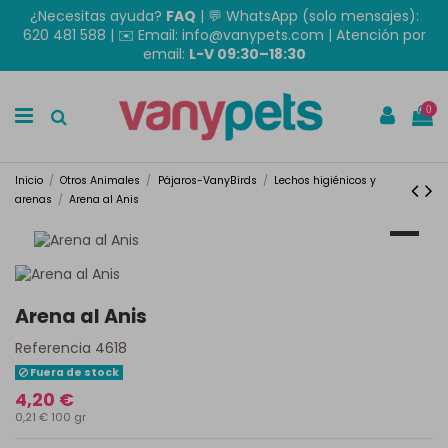
¿Necesitas ayuda?
FAQ
|
💬 WhatsApp (solo mensajes):
620 481 588
| ✉️
Email: info@vanypets.com
| Atención por
email:
L-V 09:30–18:30
0
Inicio
Otros Animales
Pájaros-VanyBirds
Lechos higiénicos y
arenas
Arena al Anis
Arena al Anis
Referencia
4618
Fuera de stock
4,20 €
0,21 € 100 gr