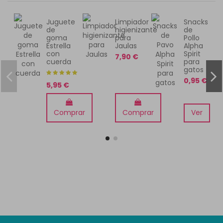
Juguete
Limpiador
Snacks
de
higienizante
de
goma
para
Pollo
Estrella
Jaulas
Alpha
con
Spirit
7,90 €
cuerda
para
gatos
0,95 €
5,95 €
Comprar
Comprar
Ver