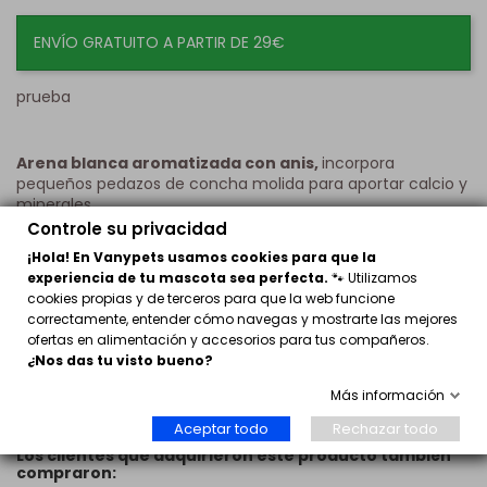
ENVÍO GRATUITO A PARTIR DE 29€
prueba
Arena blanca aromatizada con anis,
incorpora
pequeños pedazos de concha molida para aportar calcio y
minerales.
Controle su privacidad
¡Hola! En Vanypets usamos cookies para que la
Opiniones
(0)
experiencia de tu mascota sea perfecta.
🐾 Utilizamos
cookies propias y de terceros para que la web funcione
Sin opiniones
Escribir opinión
correctamente, entender cómo navegas y mostrarte las mejores
ofertas en alimentación y accesorios para tus compañeros.
¿Nos das tu visto bueno?
Más información
Aceptar todo
Rechazar todo
Los clientes que adquirieron este producto también
compraron: