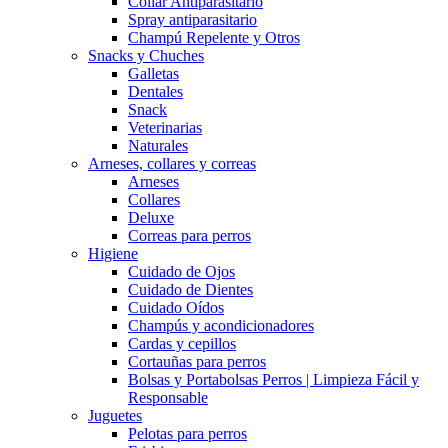
Collar Antiparasitario
Spray antiparasitario
Champú Repelente y Otros
Snacks y Chuches
Galletas
Dentales
Snack
Veterinarias
Naturales
Arneses, collares y correas
Arneses
Collares
Deluxe
Correas para perros
Higiene
Cuidado de Ojos
Cuidado de Dientes
Cuidado Oídos
Champús y acondicionadores
Cardas y cepillos
Cortauñas para perros
Bolsas y Portabolsas Perros | Limpieza Fácil y
Responsable
Juguetes
Pelotas para perros