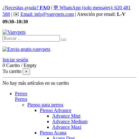
¿Necesitas ayuda?
FAQ
|
💬 WhatsApp (solo mensajes): 620 481
588
| ✉️
Email: info@vanypets.com
| Atención por email:
L-V
09:30–18:30
Iniciar sesión
0
Carrito
/
Empty
Tu carrito
×
No hay más artículos en su carrito
Perros
Perros
Pienso para perros
Pienso Advance
Advance Mini
Advance Medium
Advance Maxi
Pienso Acana
Acana Dog