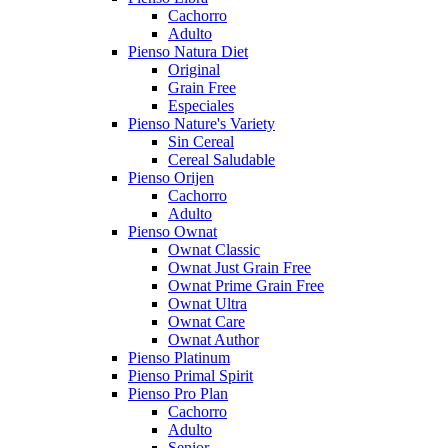
Cachorro
Adulto
Pienso Natura Diet
Original
Grain Free
Especiales
Pienso Nature's Variety
Sin Cereal
Cereal Saludable
Pienso Orijen
Cachorro
Adulto
Pienso Ownat
Ownat Classic
Ownat Just Grain Free
Ownat Prime Grain Free
Ownat Ultra
Ownat Care
Ownat Author
Pienso Platinum
Pienso Primal Spirit
Pienso Pro Plan
Cachorro
Adulto
Senior