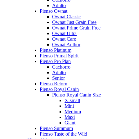
Adulto
Pienso Ownat
Ownat Classic
Ownat Just Grain Free
Ownat Prime Grain Free
Ownat Ultra
Ownat Care
Ownat Author
Pienso Platinum
Pienso Primal Spirit
Pienso Pro Plan
Cachorro
Adulto
Senior
Pienso Retorn
Pienso Royal Canin
Pienso Royal Canin Size
X-small
Mini
Medium
Maxi
Giant
Pienso Summum
Pienso Taste of the Wild