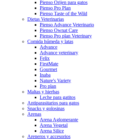
Pienso Orijen para gatos
Pienso Pro Plan
Pienso Taste of the Wild
Dietas Veterinarias
Pienso Advance Veterinario
Pienso Ownat Care
Pienso Pro plan Veterinary
Comida húmeda y latas
Advance
Advance veterinary
Felix
FirstMate
Gourmet
Inaba
Nature's Variety
Pro plan
Maltas y hierbas
Leche para gatitos
Antiparasitarios para gatos
Snacks y golosinas
Arenas
Arena Aglomerante
Arena Vegetal
Arena Silice
Areneros y accesorios