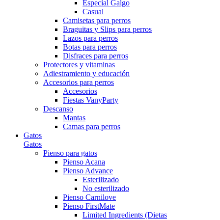
Especial Galgo
Casual
Camisetas para perros
Braguitas y Slips para perros
Lazos para perros
Botas para perros
Disfraces para perros
Protectores y vitaminas
Adiestramiento y educación
Accesorios para perros
Accesorios
Fiestas VanyParty
Descanso
Mantas
Camas para perros
Gatos
Gatos
Pienso para gatos
Pienso Acana
Pienso Advance
Esterilizado
No esterilizado
Pienso Carnilove
Pienso FirstMate
Limited Ingredients (Dietas