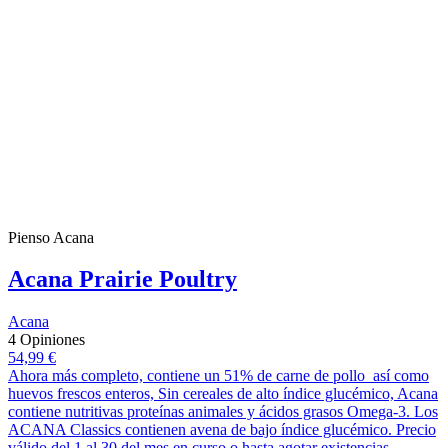
Pienso Acana
Acana Prairie Poultry
Acana
4 Opiniones
54,99 €
Ahora más completo, contiene un 51% de carne de pollo así como
huevos frescos enteros, Sin cereales de alto índice glucémico, Acana
contiene nutritivas proteínas animales y ácidos grasos Omega-3. Los
ACANA Classics contienen avena de bajo índice glucémico. Precio
válido del 1 al 30 del mes en curso o hasta agotar existencias.