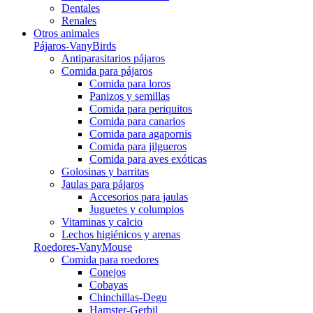
Dentales
Renales
Otros animales
Pájaros-VanyBirds
Antiparasitarios pájaros
Comida para pájaros
Comida para loros
Panizos y semillas
Comida para periquitos
Comida para canarios
Comida para agapornis
Comida para jilgueros
Comida para aves exóticas
Golosinas y barritas
Jaulas para pájaros
Accesorios para jaulas
Juguetes y columpios
Vitaminas y calcio
Lechos higiénicos y arenas
Roedores-VanyMouse
Comida para roedores
Conejos
Cobayas
Chinchillas-Degu
Hamster-Gerbil