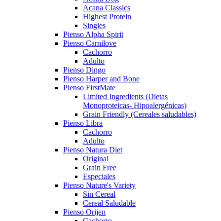
Acana Classics
Highest Protein
Singles
Pienso Alpha Spirit
Pienso Carnilove
Cachorro
Adulto
Pienso Dingo
Pienso Harper and Bone
Pienso FirstMate
Limited Ingredients (Dietas
Monoproteicas- Hipoalergénicas)
Grain Friendly (Cereales saludables)
Pienso Libra
Cachorro
Adulto
Pienso Natura Diet
Original
Grain Free
Especiales
Pienso Nature's Variety
Sin Cereal
Cereal Saludable
Pienso Orijen
Cachorro