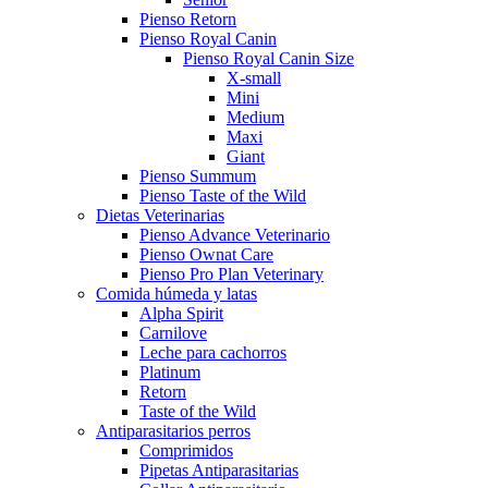
Pienso Retorn
Pienso Royal Canin
Pienso Royal Canin Size
X-small
Mini
Medium
Maxi
Giant
Pienso Summum
Pienso Taste of the Wild
Dietas Veterinarias
Pienso Advance Veterinario
Pienso Ownat Care
Pienso Pro Plan Veterinary
Comida húmeda y latas
Alpha Spirit
Carnilove
Leche para cachorros
Platinum
Retorn
Taste of the Wild
Antiparasitarios perros
Comprimidos
Pipetas Antiparasitarias