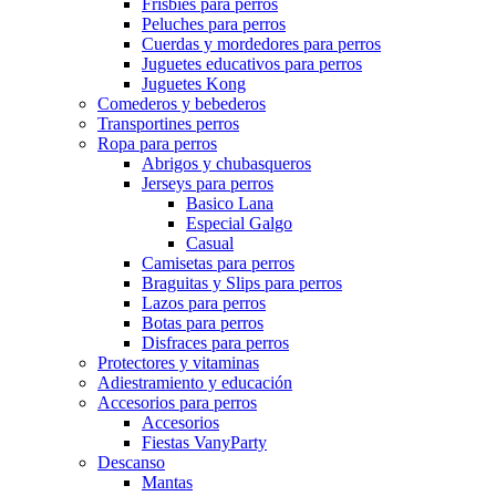
Frisbies para perros
Peluches para perros
Cuerdas y mordedores para perros
Juguetes educativos para perros
Juguetes Kong
Comederos y bebederos
Transportines perros
Ropa para perros
Abrigos y chubasqueros
Jerseys para perros
Basico Lana
Especial Galgo
Casual
Camisetas para perros
Braguitas y Slips para perros
Lazos para perros
Botas para perros
Disfraces para perros
Protectores y vitaminas
Adiestramiento y educación
Accesorios para perros
Accesorios
Fiestas VanyParty
Descanso
Mantas