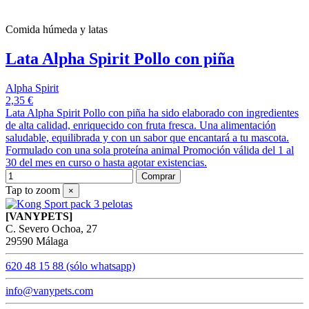
Comida húmeda y latas
Lata Alpha Spirit Pollo con piña
Alpha Spirit
2,35 €
Lata Alpha Spirit Pollo con piña ha sido elaborado con ingredientes
de alta calidad, enriquecido con fruta fresca. Una alimentación
saludable, equilibrada y con un sabor que encantará a tu mascota.
Formulado con una sola proteína animal Promoción válida del 1 al
30 del mes en curso o hasta agotar existencias.
Comprar
Tap to zoom
×
[VANYPETS]
C. Severo Ochoa, 27
29590 Málaga
620 48 15 88 (sólo whatsapp)
info@vanypets.com