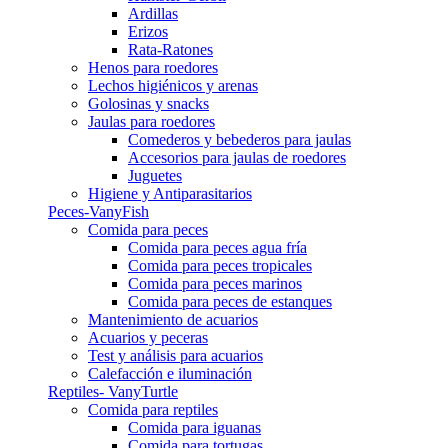
Ardillas
Erizos
Rata-Ratones
Henos para roedores
Lechos higiénicos y arenas
Golosinas y snacks
Jaulas para roedores
Comederos y bebederos para jaulas
Accesorios para jaulas de roedores
Juguetes
Higiene y Antiparasitarios
Peces-VanyFish
Comida para peces
Comida para peces agua fría
Comida para peces tropicales
Comida para peces marinos
Comida para peces de estanques
Mantenimiento de acuarios
Acuarios y peceras
Test y análisis para acuarios
Calefacción e iluminación
Reptiles- VanyTurtle
Comida para reptiles
Comida para iguanas
Comida para tortugas