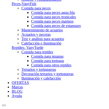
Peces-VanyFish
Comida para peces
Comida para peces agua fría
Comida para peces tropicales
Comida para peces marinos
Comida para peces de estanques
Mantenimiento de acuarios
Acuarios y peceras
Test y análisis para acuarios
Calefacción e iluminación
Reptiles- VanyTurtle
Comida para reptiles
Comida para iguanas
Comida para tortugas
Comida para otros reptiles
Terrarios y tortugueras
Decoración terrarios y tortugueras
Iluminación y calefacción
OFERTAS
Marcas
BLOG
Ayuda