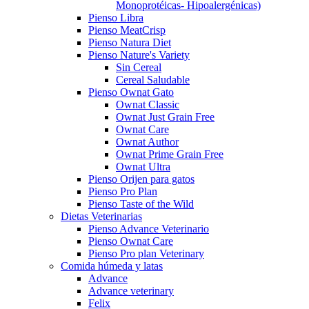
Monoprotéicas- Hipoalergénicas)
Pienso Libra
Pienso MeatCrisp
Pienso Natura Diet
Pienso Nature's Variety
Sin Cereal
Cereal Saludable
Pienso Ownat Gato
Ownat Classic
Ownat Just Grain Free
Ownat Care
Ownat Author
Ownat Prime Grain Free
Ownat Ultra
Pienso Orijen para gatos
Pienso Pro Plan
Pienso Taste of the Wild
Dietas Veterinarias
Pienso Advance Veterinario
Pienso Ownat Care
Pienso Pro plan Veterinary
Comida húmeda y latas
Advance
Advance veterinary
Felix