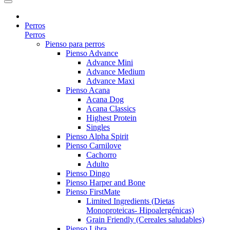
Perros
Perros
Pienso para perros
Pienso Advance
Advance Mini
Advance Medium
Advance Maxi
Pienso Acana
Acana Dog
Acana Classics
Highest Protein
Singles
Pienso Alpha Spirit
Pienso Carnilove
Cachorro
Adulto
Pienso Dingo
Pienso Harper and Bone
Pienso FirstMate
Limited Ingredients (Dietas
Monoproteicas- Hipoalergénicas)
Grain Friendly (Cereales saludables)
Pienso Libra