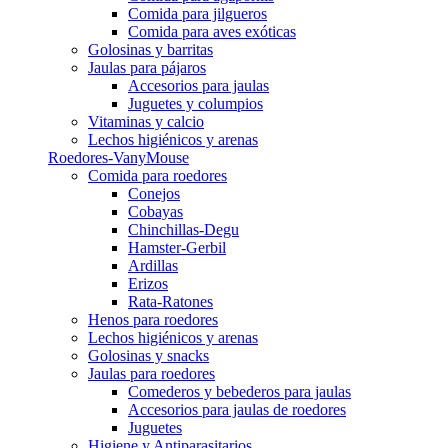
Comida para jilgueros
Comida para aves exóticas
Golosinas y barritas
Jaulas para pájaros
Accesorios para jaulas
Juguetes y columpios
Vitaminas y calcio
Lechos higiénicos y arenas
Roedores-VanyMouse
Comida para roedores
Conejos
Cobayas
Chinchillas-Degu
Hamster-Gerbil
Ardillas
Erizos
Rata-Ratones
Henos para roedores
Lechos higiénicos y arenas
Golosinas y snacks
Jaulas para roedores
Comederos y bebederos para jaulas
Accesorios para jaulas de roedores
Juguetes
Higiene y Antiparasitarios