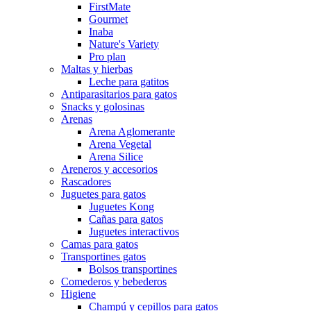
FirstMate
Gourmet
Inaba
Nature's Variety
Pro plan
Maltas y hierbas
Leche para gatitos
Antiparasitarios para gatos
Snacks y golosinas
Arenas
Arena Aglomerante
Arena Vegetal
Arena Silice
Areneros y accesorios
Rascadores
Juguetes para gatos
Juguetes Kong
Cañas para gatos
Juguetes interactivos
Camas para gatos
Transportines gatos
Bolsos transportines
Comederos y bebederos
Higiene
Champú y cepillos para gatos