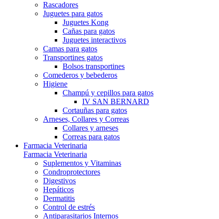
Rascadores
Juguetes para gatos
Juguetes Kong
Cañas para gatos
Juguetes interactivos
Camas para gatos
Transportines gatos
Bolsos transportines
Comederos y bebederos
Higiene
Champú y cepillos para gatos
IV SAN BERNARD
Cortauñas para gatos
Arneses, Collares y Correas
Collares y arneses
Correas para gatos
Farmacia Veterinaria
Farmacia Veterinaria
Suplementos y Vitaminas
Condroprotectores
Digestivos
Hepáticos
Dermatitis
Control de estrés
Antiparasitarios Internos