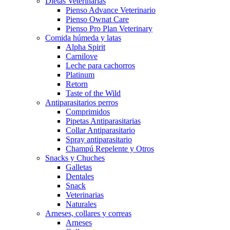
Dietas Veterinarias
Pienso Advance Veterinario
Pienso Ownat Care
Pienso Pro Plan Veterinary
Comida húmeda y latas
Alpha Spirit
Carnilove
Leche para cachorros
Platinum
Retorn
Taste of the Wild
Antiparasitarios perros
Comprimidos
Pipetas Antiparasitarias
Collar Antiparasitario
Spray antiparasitario
Champú Repelente y Otros
Snacks y Chuches
Galletas
Dentales
Snack
Veterinarias
Naturales
Arneses, collares y correas
Arneses