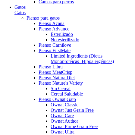
Camas para perros
Gatos
Gatos
Pienso para gatos
Pienso Acana
Pienso Advance
Esterilizado
No esterilizado
Pienso Carnilove
Pienso FirstMate
Limited Ingredients (Dietas
Monoprotéicas- Hipoalergénicas)
Pienso Libra
Pienso MeatCrisp
Pienso Natura Diet
Pienso Nature's Variety
Sin Cereal
Cereal Saludable
Pienso Ownat Gato
Ownat Classic
Ownat Just Grain Free
Ownat Care
Ownat Author
Ownat Prime Grain Free
Ownat Ultra