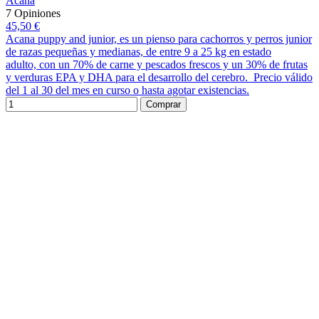
Acana
7 Opiniones
45,50 €
Acana puppy and junior, es un pienso para cachorros y perros junior
de razas pequeñas y medianas, de entre 9 a 25 kg en estado
adulto, con un 70% de carne y pescados frescos y un 30% de frutas
y verduras EPA y DHA para el desarrollo del cerebro. Precio válido
del 1 al 30 del mes en curso o hasta agotar existencias.
Comprar