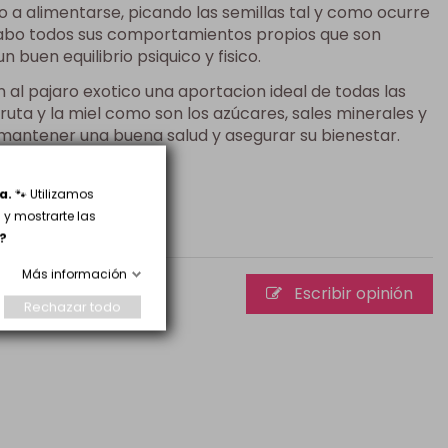
o a alimentarse, picando las semillas tal y como ocurre
a cabo todos sus comportamientos propios que son
uen equilibrio psiquico y fisico.
n al pajaro exotico una aportacion ideal de todas las
ruta y la miel como son los azúcares, sales minerales y
 mantener una buena salud y asegurar su bienestar.
 gr.
a.
🐾 Utilizamos
y mostrarte las
?
Más información
Escribir opinión
Rechazar todo