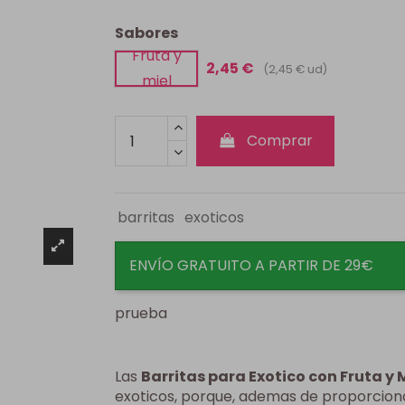
Sabores
Fruta y
2,45 €
(2,45 € ud)
miel
Comprar
barritas
exoticos
ENVÍO GRATUITO A PARTIR DE 29€
prueba
Las
Barritas para Exotico con Fruta y 
exoticos, porque, ademas de proporcionar