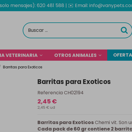
solo mensajes): 620 481 588
| ✉️
Email: info@vanypets.c
OFERT
A VETERINARIA
OTROS ANIMALES
Barritas para Exoticos
Barritas para Exoticos
Referencia
CH02194
2,45 €
2,45 € ud
Barritas para Exoticos
Chemi vit. Son un
Cada pack de 60 gr contiene 2 barrit