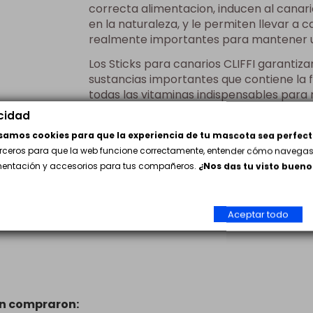
correcta alimentacion, inducen al canari
en la naturaleza, y le permiten llevar 
realmente importantes para mantener un b
Los Sticks para canarios CLIFFI garantiza
sustancias importantes que contiene la f
todas las vitaminas indispensables para
acidad
Cada paquete incluye 2 Barritas de 60
usamos cookies para que la experiencia de tu mascota sea perfect
erceros para que la web funcione correctamente, entender cómo navegas 
Opiniones
(0)
imentación y accesorios para tus compañeros.
¿Nos das tu visto bueno
Sin opiniones
Aceptar todo
én compraron: