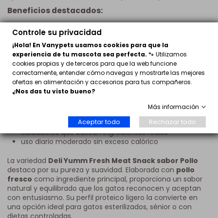
Beneficios destacados:
composición superior con carne fresca real
Controle su privacidad
sin subproductos ni derivados
textura cremosa fácil de administrar
¡Hola! En Vanypets usamos cookies para que la
alta aceptación incluso en gatos selectivos
experiencia de tu mascota sea perfecta.
🐾 Utilizamos
ideal como recompensa o topping aromático
cookies propias y de terceros para que la web funcione
formulación más saludable y nutritiva
correctamente, entender cómo navegas y mostrarte las mejores
ofertas en alimentación y accesorios para tus compañeros.
Recomendado para:
¿Nos das tu visto bueno?
gatos con digestión sensible
Más información
gatos con poca aceptación de snacks
Aceptar todo
Rechazar todo
convencionales
cuidadores que buscan ingredientes reales
uso diario moderado sin exceso calórico
La variedad
Deli Yumm Fresh Meat Snack sabor Pollo
destaca por su pureza y suavidad. Elaborada con
pollo
fresco
como ingrediente principal, proporciona un sabor
natural y equilibrado que los gatos reconocen y aceptan
con entusiasmo. Su perfil proteico ligero la convierte en
una opción ideal para gatos esterilizados, sénior o con
dietas controladas.