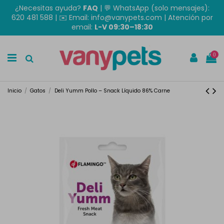
¿Necesitas ayuda?
FAQ
|
💬 WhatsApp (solo mensajes):
620 481 588
| ✉️
Email: info@vanypets.com
| Atención por
email:
L-V 09:30–18:30
0
Inicio
Gatos
Deli Yumm Pollo – Snack Líquido 86% Carne