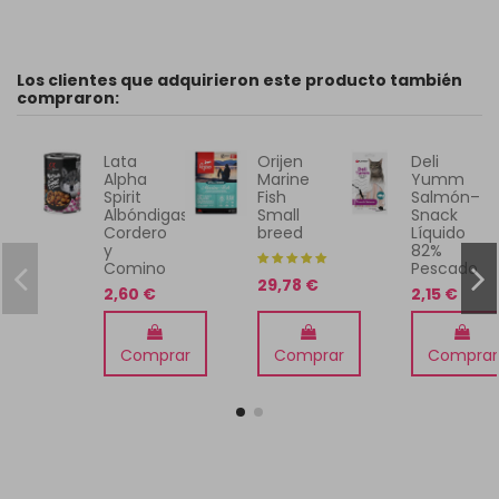
Los clientes que adquirieron este producto también
compraron:
Lata
Orijen
Deli
Alpha
Marine
Yumm
Spirit
Fish
Salmón–
Albóndigas
Small
Snack
Cordero
breed
Líquido
y
82%
Comino
Pescado
29,78 €
2,60 €
2,15 €
Comprar
Comprar
Comprar