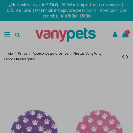
¿Necesitas ayuda?
FAQ
|
💬 WhatsApp (solo mensajes):
620 481 588
| ✉️
Email: info@vanypets.com
| Atención por
email:
L-V 09:30–18:30
0
Inicio
Perros
Accesorios para perros
Fiestas VanyParty
Globos huella gatos