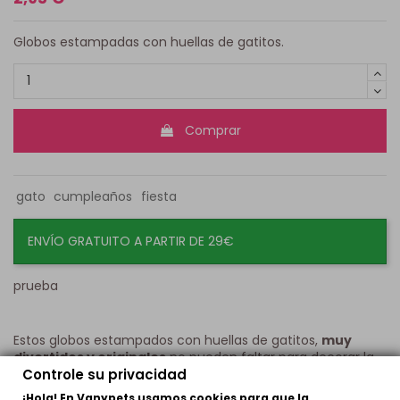
Globos estampadas con huellas de gatitos.
Comprar
gato
cumpleaños
fiesta
ENVÍO GRATUITO A PARTIR DE 29€
prueba
Estos globos estampados con huellas de gatitos,
muy
divertidos y originales
no pueden faltar para decorar la
Controle su privacidad
fiesta para tu gato o tu fiesta tematica.
¡Hola! En Vanypets usamos cookies para que la