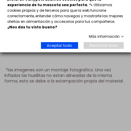
Esta fabricados en latex y una vez inflados puede medir
experiencia de tu mascota sea perfecta.
🐾 Utilizamos
hasta 36 cm. Cada bolsita t
rae 6 globos surtidos en
cookies propias y de terceros para que la web funcione
color lila o rosa
correctamente, entender cómo navegas y mostrarte las mejores
ofertas en alimentación y accesorios para tus compañeros.
¿Nos das tu visto bueno?
Completa tu fiesta con los vasos y moldes de cupcakes a
juego. Regala un día inolvidable a tu mascota.
Más información
Aceptar todo
Rechazar todo
*las imagenes son un montaje fotografico. Una vez
inflados las huellitas no estan alineadas de la misma
forma, esto se debe a la estampación propia del material.