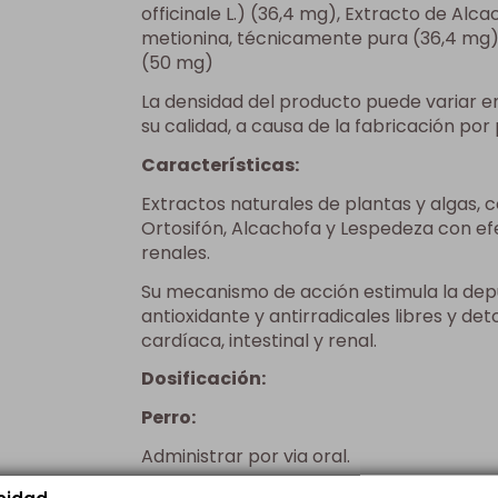
officinale L.) (36,4 mg), Extracto de Alc
metionina, técnicamente pura (36,4 mg), 
(50 mg)
La densidad del producto puede variar e
su calidad, a causa de la fabricación por
Características:
Extractos naturales de plantas y algas, 
Ortosifón, Alcachofa y Lespedeza con efe
renales.
Su mecanismo de acción estimula la depu
antioxidante y antirradicales libres y de
cardíaca, intestinal y renal.
Dosificación:
Perro:
Administrar por via oral.
1 ml cada 5Kg de peso una vez al día ant
acidad