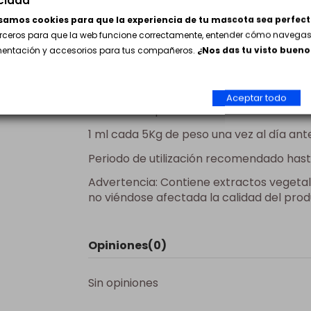
usamos cookies para que la experiencia de tu mascota sea perfect
Periodo de utilización recomendado hasta
erceros para que la web funcione correctamente, entender cómo navegas 
Advertencia: Contiene extractos vegetales
imentación y accesorios para tus compañeros.
¿Nos das tu visto bueno
no viéndose afectada la calidad del prod
Gato:
Aceptar todo
Administrar por via oral.
1 ml cada 5Kg de peso una vez al día ant
Periodo de utilización recomendado hasta
Advertencia: Contiene extractos vegetales
no viéndose afectada la calidad del pro
Opiniones
(0)
Sin opiniones