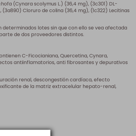
achofa (Cynara scolymus L.) (36,4 mg), (3c301) DL-
(3a890) Cloruro de colina (36,4 mg), (1c322) Lecitinas
n determinados lotes sin que con ello se vea afectada
 parte de dos proveedores distintos.
contienen C-Ficocianiana, Quercetina, Cynara,
ctos antiinflamatorios, anti fibrosantes y depurativos
ración renal, descongestión cardíaca, efecto
toxificante de la matriz extracelular hepato-renal,
es de las comidas.