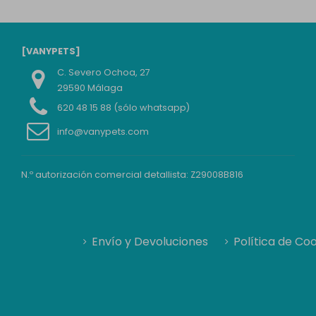
[VANYPETS]
C. Severo Ochoa, 27
29590 Málaga
620 48 15 88 (sólo whatsapp)
info@vanypets.com
N.º autorización comercial detallista: Z29008B816
Envío y Devoluciones
Política de Co