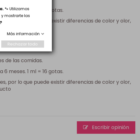
a.
🐾 Utilizamos
 6 meses. 1 ml = 16 gotas.
y mostrarte las
, por lo que puede existir diferencias de color y olor,
?
ucto.
Más información
Rechazar todo
es de las comidas.
 6 meses. 1 ml = 16 gotas.
, por lo que puede existir diferencias de color y olor,
ducto
Escribir opinión