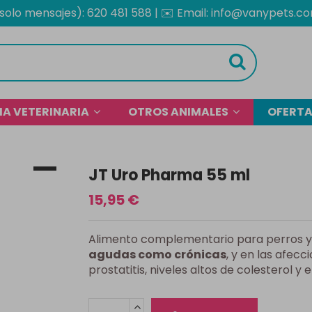
solo mensajes): 620 481 588
| ✉️
Email: info@vanypets.c
OFERT
A VETERINARIA
OTROS ANIMALES
JT Uro Pharma 55 ml
15,95 €
Alimento complementario para perros y
agudas como crónicas
, y en las afecci
prostatitis, niveles altos de colesterol y