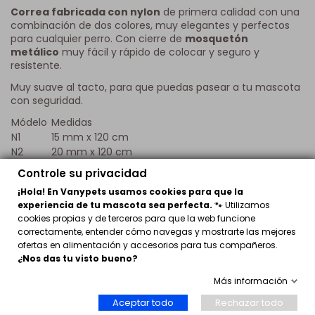
Correa fabricada con nylon
de primera calidad con una
combinación de dos colores, muy elegantes y perfectos
para cualquier perro. Con cierre de
mosquetón
metálico
muy fácil y rápido de colocar y seguro y
resistente.
Muy suave al tacto, para que puedas pasear a tu mascota
con seguridad.
Módelo
Medidas
N1
15 mm x 120 cm
N2
20 mm x 120 cm
Controle su privacidad
¡Hola! En Vanypets usamos cookies para que la
Opiniones
(0)
experiencia de tu mascota sea perfecta.
🐾 Utilizamos
cookies propias y de terceros para que la web funcione
Sin opiniones
Escribir opinión
correctamente, entender cómo navegas y mostrarte las mejores
ofertas en alimentación y accesorios para tus compañeros.
¿Nos das tu visto bueno?
Más información
Aceptar todo
Rechazar todo
Los clientes que adquirieron este producto también