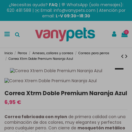
¿Necesitas ayuda?
FAQ
|
💬 WhatsApp (solo mensajes):
620 481 588
| ✉️
Email: info@vanypets.com
| Atención por
email:
L-V 09:30–18:30
0
Inicio
Perros
Arneses, collares y correas
Correas para perros
Correa Xtrm Doble Premium Naranja Azul
Correa Xtrm Doble Premium Naranja Azul
6,95 €
Correa fabricada con nylon
de primera calidad con una
combinación de dos colores, muy elegantes y perfectos
para cualquier perro. Con cierre de
mosquetón metálico