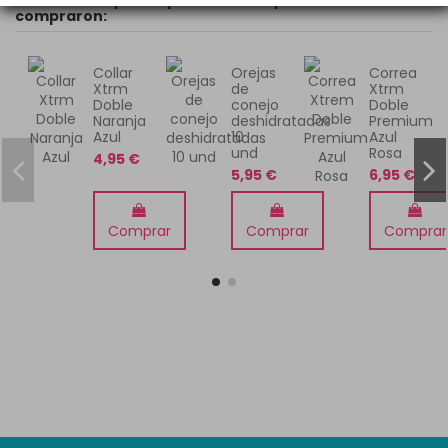
compraron:
Collar
Orejas
Correa
Xtrm
de
Xtrm
Doble
conejo
Doble
Naranja
deshidratadas
Premium
Azul
10
Azul
und
Rosa
4,95 €
5,95 €
6,95 €
Comprar
Comprar
Comprar