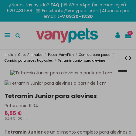
¿Necesitas ayuda?
FAQ
|
💬 WhatsApp (solo mensajes):
620 481 588
| ✉️
Email: info@vanypets.com
| Atención por
email:
L-V 09:30–18:30
0
Inicio
Otros Animales
Peces-VanyFish
Comida para peces
Comida para peces tropicales
Tetramin Junior para alevines
Tetramin Junior para alevines
Referencia
11104
6,55 €
6,54 € 100 ml
Tetramin Junior
es un alimento completo para alevines a