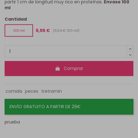
partir 1 cm de longitud muy rico en proteínas.
Envase 100
ml
Cantidad
6,55 €
(6,54 € 100 ml)
100 ml
Comprar
comida
peces
tretramin
ENVÍO GRATUITO A PARTIR DE 29€
prueba