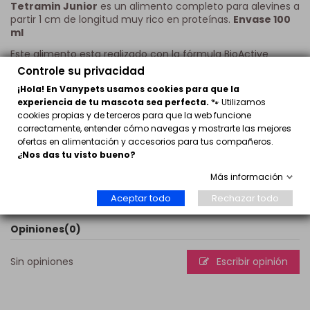
Tetramin Junior
es un alimento completo para alevines a
partir 1 cm de longitud muy rico en proteínas.
Envase 100
ml
Este alimento esta realizado con la fórmula BioActive
patentada por tetra. Su tamizado es
extremadamente
Controle su privacidad
fino
, y está
muy enriqucido con nutrientes
adicionales
¡Hola! En Vanypets usamos cookies para que la
especiales para alevines.
experiencia de tu mascota sea perfecta.
🐾 Utilizamos
Aporta un crecimiento uniforme y sano en la fase cr´tica
cookies propias y de terceros para que la web funcione
de la crianza.
Evita síntomas carenciales a causa de la
correctamente, entender cómo navegas y mostrarte las mejores
alimentación.
ofertas en alimentación y accesorios para tus compañeros.
¿Nos das tu visto bueno?
Se puede emplear igualmente
como alimento completo
integral para especies de peces pequeños (p. ej.
Más información
peces neón)
Aceptar todo
Rechazar todo
Opiniones
(0)
Sin opiniones
Escribir opinión