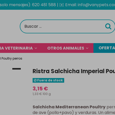
solo mensajes): 620 481 588
| ✉️
Email: info@vanypets.c
OFERT
A VETERINARIA
OTROS ANIMALES
 Poultry perros
Ristra Salchicha Imperial Pou
Fuera de stock
3,15 €
1,33 € 100 g
Salchicha Mediterranean Poultry
perr
de ave (pollo+pavo) y verduras. Un ali