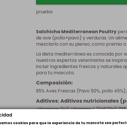
prueba
Salchicha Mediterranean Poultry
perr
de ave (pollo+pavo) y verduras. Un ali
mezclarlo con su pienso, como premio o
La dieta mediterránea es conocida por su
nuestros expertos veterinarios se inspir
incluir ingredientes frescos y naturales 
para tu mascota.
Composición:
95% Aves Frescas (Pavo 50%, pollo 45%), 
Aditivos: Aditivos nutricionales (p
Vitaminas (IU): Vitamina A (3a672a) 7954
acidad
Minerales (mg): 3b503(Mn:13), 3b103(Fe:2
usamos cookies para que la experiencia de tu mascota sea perfect