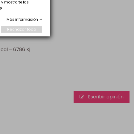
y mostrarte las
?
Más información
Rechazar todo
Kcal – 6786 Kj
Escribir opinión