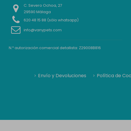
C. Severo Ochoa, 27
29590 Málaga
620 48 15 88 (sólo whatsapp)
info@vanypets.com
N.º autorización comercial detallista: Z29008B816
Envío y Devoluciones
Política de Co