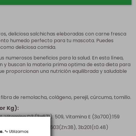
os, deliciosa salchichas eleboradas con carne fresca
mento humedo perfecto para tu mascota. Puedes
 como deliciosa comida.
s numerosos beneficios para la salud. En esta línea,
an y buscan la materia prima optima de esta dieta para
que proporcionan una nutrición equilibrada y saludable
fibra de remolacha, colágeno, perejil, cúrcuma, tomillo.
or Kg):
, Vitamina D3 (3a671): 509, Vitamina E (3a700):159
5), 3b405(Cu:2.5),3b603(Zn:38), 3b201(I:0.48)
a.
🐾 Utilizamos